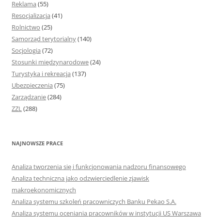
Reklama
(55)
Resocjalizacja
(41)
Rolnictwo
(25)
Samorząd terytorialny
(140)
Socjologia
(72)
Stosunki międzynarodowe
(24)
Turystyka i rekreacja
(137)
Ubezpieczenia
(75)
Zarządzanie
(284)
ZZL
(288)
NAJNOWSZE PRACE
Analiza tworzenia się i funkcjonowania nadzoru finansowego
Analiza techniczna jako odzwierciedlenie zjawisk
makroekonomicznych
Analiza systemu szkoleń pracowniczych Banku Pekao S.A.
Analiza systemu oceniania pracowników w instytucji US Warszawa