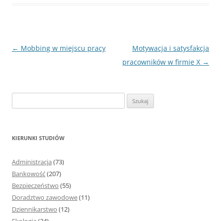
Nawigacja
←
Mobbing w miejscu pracy
Motywacja i satysfakcja
wpisu
pracowników w firmie X
→
S
z
u
k
KIERUNKI STUDIÓW
a
j
Administracja
(73)
:
Bankowość
(207)
Bezpieczeństwo
(55)
Doradztwo zawodowe
(11)
Dziennikarstwo
(12)