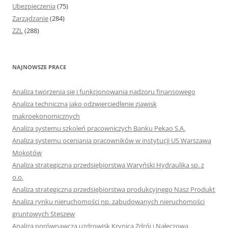
Ubezpieczenia
(75)
Zarządzanie
(284)
ZZL
(288)
NAJNOWSZE PRACE
Analiza tworzenia się i funkcjonowania nadzoru finansowego
Analiza techniczna jako odzwierciedlenie zjawisk
makroekonomicznych
Analiza systemu szkoleń pracowniczych Banku Pekao S.A.
Analiza systemu oceniania pracowników w instytucji US Warszawa
Mokotów
Analiza strategiczna przedsiębiorstwa Waryński Hydraulika sp. z
o.o.
Analiza strategiczna przedsiębiorstwa produkcyjnego Nasz Produkt
Analiza rynku nieruchomości np. zabudowanych nieruchomości
gruntowych Stęszew
Analiza porównawcza uzdrowisk Krynica Zdrój i Nałęczowa