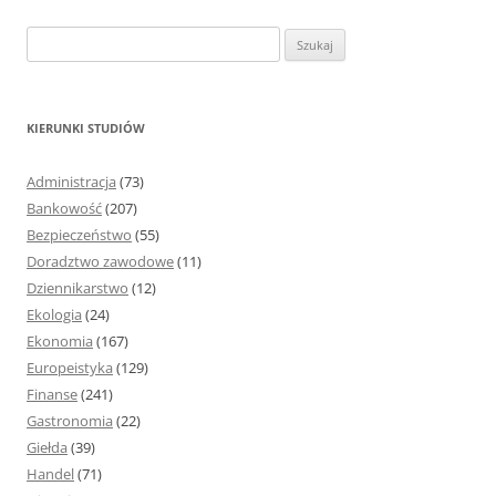
S
z
u
k
KIERUNKI STUDIÓW
a
j
Administracja
(73)
:
Bankowość
(207)
Bezpieczeństwo
(55)
Doradztwo zawodowe
(11)
Dziennikarstwo
(12)
Ekologia
(24)
Ekonomia
(167)
Europeistyka
(129)
Finanse
(241)
Gastronomia
(22)
Giełda
(39)
Handel
(71)