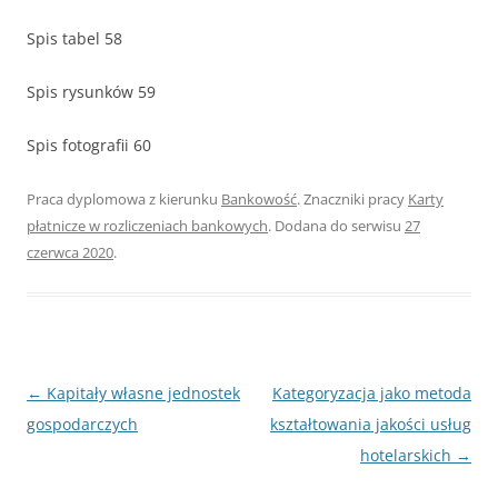
Spis tabel 58
Spis rysunków 59
Spis fotografii 60
Praca dyplomowa z kierunku
Bankowość
. Znaczniki pracy
Karty
płatnicze w rozliczeniach bankowych
. Dodana do serwisu
27
czerwca 2020
.
Nawigacja
←
Kapitały własne jednostek
Kategoryzacja jako metoda
wpisu
gospodarczych
kształtowania jakości usług
hotelarskich
→