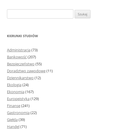
S
z
u
k
KIERUNKI STUDIÓW
a
j
Administracja
(73)
:
Bankowość
(207)
Bezpieczeństwo
(55)
Doradztwo zawodowe
(11)
Dziennikarstwo
(12)
Ekologia
(24)
Ekonomia
(167)
Europeistyka
(129)
Finanse
(241)
Gastronomia
(22)
Giełda
(39)
Handel
(71)