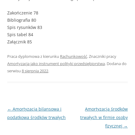
Zakończenie 78
Bibliografia 80
Spis rysunków 83
Spis tabel 84
Załącznik 85
Praca dyplomowa z kierunku
Rachunkowość
. Znaczniki pracy
Amortyzacja jako instrument polityki przedsiębiorstwa
. Dodana do
serwisu
8 sierpnia 2022
.
Nawigacja
←
Amortyzacja bilansowa i
Amortyzacja środków
wpisu
podatkowa środków trwałych
trwałych w firmie osoby
fizycznej
→