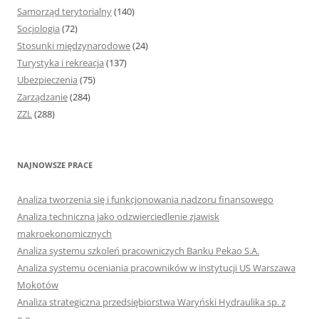
Samorząd terytorialny
(140)
Socjologia
(72)
Stosunki międzynarodowe
(24)
Turystyka i rekreacja
(137)
Ubezpieczenia
(75)
Zarządzanie
(284)
ZZL
(288)
NAJNOWSZE PRACE
Analiza tworzenia się i funkcjonowania nadzoru finansowego
Analiza techniczna jako odzwierciedlenie zjawisk
makroekonomicznych
Analiza systemu szkoleń pracowniczych Banku Pekao S.A.
Analiza systemu oceniania pracowników w instytucji US Warszawa
Mokotów
Analiza strategiczna przedsiębiorstwa Waryński Hydraulika sp. z