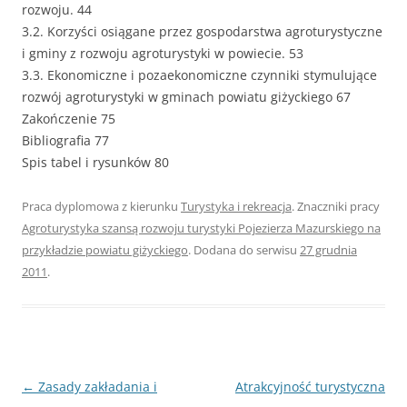
rozwoju. 44
3.2. Korzyści osiągane przez gospodarstwa agroturystyczne
i gminy z rozwoju agroturystyki w powiecie. 53
3.3. Ekonomiczne i pozaekonomiczne czynniki stymulujące
rozwój agroturystyki w gminach powiatu giżyckiego 67
Zakończenie 75
Bibliografia 77
Spis tabel i rysunków 80
Praca dyplomowa z kierunku
Turystyka i rekreacja
. Znaczniki pracy
Agroturystyka szansą rozwoju turystyki Pojezierza Mazurskiego na
przykładzie powiatu giżyckiego
. Dodana do serwisu
27 grudnia
2011
.
Nawigacja
←
Zasady zakładania i
Atrakcyjność turystyczna