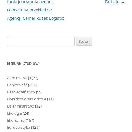
wpisu
funkcjonowania agencji
Dubaju
→
celnych na przykładzie
Agencji Celnej Rusak Logistic
S
z
u
k
KIERUNKI STUDIÓW
a
j
Administracja
(73)
:
Bankowość
(207)
Bezpieczeństwo
(55)
Doradztwo zawodowe
(11)
Dziennikarstwo
(12)
Ekologia
(24)
Ekonomia
(167)
Europeistyka
(129)