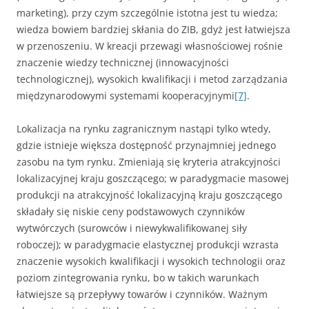
marke­ting), przy czym szczególnie istotna jest tu wiedza;
wiedza bowiem bar­dziej skłania do ZIB, gdyż jest łatwiejsza
w przenoszeniu. W kreacji przewagi własnościowej rośnie
znaczenie wiedzy technicznej (innowacyjności
technologicznej), wysokich kwalifikacji i metod zarządzania
międzynarodowymi systemami kooperacyjnymi
[7]
.
Lokalizacja na rynku zagranicznym nastąpi tylko wtedy,
gdzie istnieje większa dostępność przynajmniej jednego
zasobu na tym rynku. Zmieniają się kryteria atrak­cyjności
lokalizacyjnej kraju goszczącego; w paradygmacie masowej
pro­dukcji na atrakcyjność lokalizacyjną kraju goszczącego
składały się niskie ceny podstawowych czynników
wytwórczych (surowców i niewykwali­fikowanej siły
roboczej); w paradygmacie elastycznej produkcji wzrasta
znaczenie wysokich kwalifikacji i wysokich technologii oraz
poziom zintegrowania rynku, bo w takich warunkach
łatwiejsze są przepływy towa­rów i czynników. Ważnym