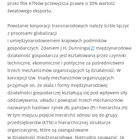
przez filie KTNów przewyższa prawie o 30% wartość
światowego eksportu.
Powstanie korporacji transnarodowych należy ściśle łączyć
z procesami globalizacji
i umiędzynarodowieniem krajowych podmiotów
gospodarczych. Zdaniem J.H. Dunninga
[2]
międzynarodowa
działalność gospodarcza jest kształtowana przez czynniki
techniczne, ekonomiczne i polityczne za pośrednictwem
trzech mechanizmów organizujących tą działalność. W
koncepcji tzw. triady mechanizmów organizujących
przyjmuje on, że skala i formy międzynarodowej
działalności gospodarczej kształtują się pod wpływem siły
oddziaływania, układu i powiązań trzech mechanizmów
nazwanych hasłowo: rynek
(R),
państwo (P) i hierarchia
(H).
W tym miejscu pojęcie hierarchii odnosi się do grupy
przedsiębiorstw (KTN) o hierarchicznej strukturze
organizacyjnej, które są zaangażowane
w działalność międzynarodową. Nietrudno zauważyć, że