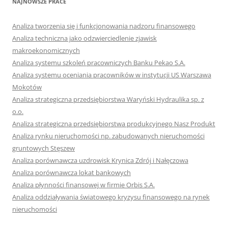
NAJNOWSZE PRACE
Analiza tworzenia się i funkcjonowania nadzoru finansowego
Analiza techniczna jako odzwierciedlenie zjawisk
makroekonomicznych
Analiza systemu szkoleń pracowniczych Banku Pekao S.A.
Analiza systemu oceniania pracowników w instytucji US Warszawa
Mokotów
Analiza strategiczna przedsiębiorstwa Waryński Hydraulika sp. z
o.o.
Analiza strategiczna przedsiębiorstwa produkcyjnego Nasz Produkt
Analiza rynku nieruchomości np. zabudowanych nieruchomości
gruntowych Stęszew
Analiza porównawcza uzdrowisk Krynica Zdrój i Nałęczowa
Analiza porównawcza lokat bankowych
Analiza płynności finansowej w firmie Orbis S.A.
Analiza oddziaływania światowego kryzysu finansowego na rynek
nieruchomości