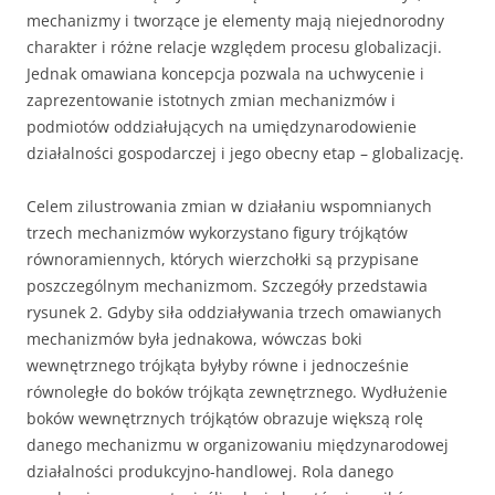
mechanizmy i tworzące je elementy mają niejednorodny
charakter i różne relacje względem procesu globalizacji.
Jednak omawiana koncepcja pozwala na uchwycenie i
zaprezentowanie istotnych zmian mechanizmów i
podmiotów oddziałujących na umiędzynarodowienie
działalności gospodarczej i jego obecny etap – globalizację.
Celem zilustrowania zmian w działaniu wspomnianych
trzech mechanizmów wykorzystano figury trójkątów
równoramiennych, których wierzchołki są przypi­sane
poszczególnym mechanizmom. Szczegóły przedstawia
rysunek 2. Gdyby siła oddziaływania trzech omawianych
mechanizmów była jednakowa, wówczas boki
wewnętrznego trójkąta byłyby równe i jednocześnie
równoległe do boków trójkąta zewnętrznego. Wydłużenie
boków wewnętrznych trójkątów obrazuje większą rolę
danego mechanizmu w organizowaniu międzynarodowej
działalności produkcyjno-handlowej. Rola danego