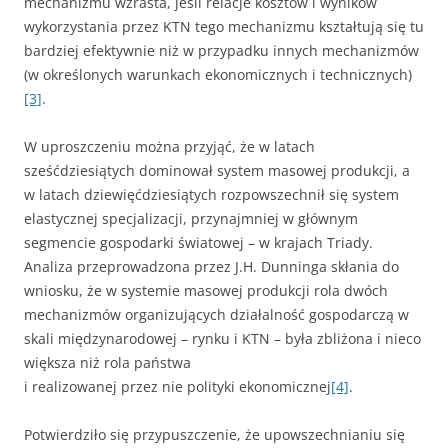
mechanizmu wzrasta, jeśli relacje kosztów i wyników
wykorzystania przez KTN tego mechanizmu kształtują się tu
bardziej efektywnie niż w przypadku innych mechanizmów
(w określonych warunkach ekonomicznych i technicznych)
[3]
.
W uproszczeniu można przyjąć, że w latach
sześćdziesiątych dominował system masowej produkcji, a
w latach dziewięćdziesiątych rozpowszechnił się system
elastycznej specjalizacji, przynajmniej w głównym
segmencie gospodarki światowej – w krajach Triady.
Analiza przeprowadzona przez J.H. Dunninga skłania do
wniosku, że w systemie masowej produkcji rola dwóch
mechanizmów organizujących działalność gospodarczą w
skali międzynarodowej – rynku i KTN – była zbliżona i nieco
większa niż rola państwa
i realizowanej przez nie polityki ekonomicznej
[4]
.
Potwierdziło się przypuszczenie, że upowszechnianiu się