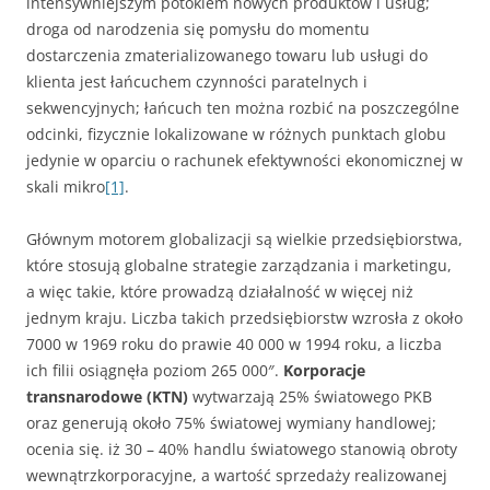
intensywniejszym potokiem nowych produktów i usług;
droga od narodzenia się pomysłu do momentu
dostarczenia zmaterializowanego towaru lub usługi do
klienta jest łańcuchem czynności paratelnych i
sekwencyjnych; łańcuch ten można rozbić na poszczególne
odcinki, fizycznie lokalizowane w różnych punktach globu
jedynie w oparciu o rachunek efektywności ekonomicznej w
skali mikro
[1]
.
Głównym motorem globalizacji są wielkie przedsiębiorstwa,
które stosują globalne strategie zarządzania i marketingu,
a więc takie, które prowadzą działalność w więcej niż
jednym kraju. Liczba takich przedsiębiorstw wzrosła z około
7000 w 1969 roku do prawie 40 000 w 1994 roku, a liczba
ich filii osiągnęła poziom 265 000″.
Korporacje
transnarodowe
(KTN)
wytwarzają 25% światowego PKB
oraz generują około 75% światowej wymiany handlowej;
ocenia się. iż 30 – 40% handlu światowego stanowią obroty
wewnątrzkorporacyjne, a wartość sprzedaży realizowanej