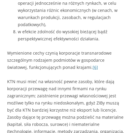
operacji jednocześnie na różnych rynkach, w celu
wykorzystania różnic ekonomicznych (w cenach, w
warunkach produkcji, zasobach, w regulacjach
podatkowych),
w efekcie zdolność do wysokiej bieżącej bądź
perspektywicznej efektywności działania.
Wymienione cechy czynią korporacje transnarodowe
szczególnym rodzajem podmiotów w gospodarce
światowej, funkcjonujących ponad krajami.
[6]
KTN musi mieć na własność pewne zasoby, które dają
korporacji przewagę nad innymi fir­mami na rynku
zagranicznym; zaistnienie przewagi własnościowej jest
możliwe tylko na rynku niedoskonałym, gdyż ZIBy muszą
być dla KTN bardziej korzystne niż eksport lub licencje.
Zasoby dające tę przewagę można podzielić na materialne
(kapitał, siła robocza, surowce) i niemate­rialne
(technologie, informacje, metody zarządzania, organizacja,