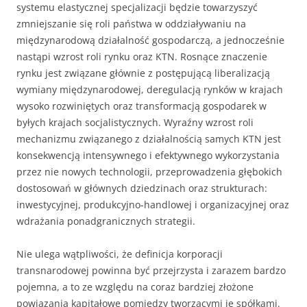
systemu elastycznej specjalizacji będzie towarzyszyć
zmniejszanie się roli państwa w oddziaływaniu na
międzynarodową działalność gospodarczą, a jednocześnie
nastąpi wzrost roli rynku oraz KTN. Rosnące znaczenie
rynku jest związane głównie z postępującą liberalizacją
wymiany międzynarodowej, deregulacją rynków w krajach
wysoko rozwiniętych oraz transformacją gospodarek w
byłych krajach socjalistycznych. Wyraźny wzrost roli
mechanizmu związanego z działalnością samych KTN jest
konsekwencją intensywnego i efektywnego wykorzystania
przez nie nowych technologii, przeprowadzenia głębokich
dostosowań w głównych dziedzinach oraz strukturach:
inwestycyjnej, produkcyjno-handlowej i organizacyjnej oraz
wdrażania ponadgranicznych strategii.
Nie ulega wątpliwości, że definicja korporacji
transnarodowej powinna być przejrzysta i zarazem bardzo
pojemna, a to ze względu na coraz bardziej złożone
powiązania kapitałowe pomiędzy tworzącymi je spółkami.