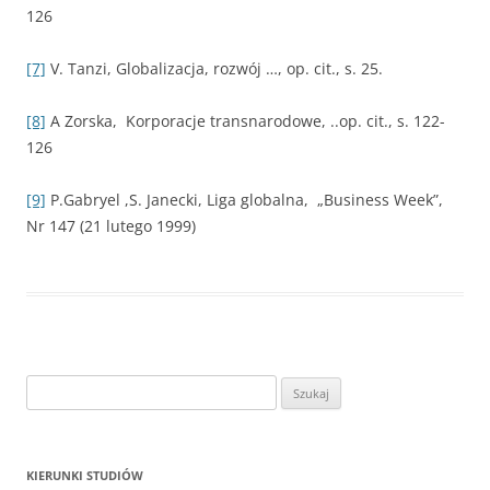
126
[7]
V. Tanzi, Globalizacja, rozwój …, op. cit., s. 25.
[8]
A Zorska, Korporacje transnarodowe, ..op. cit., s. 122-
126
[9]
P.Gabryel ,S. Janecki, Liga globalna, „Business Week”,
Nr 147 (21 lutego 1999)
S
z
u
k
KIERUNKI STUDIÓW