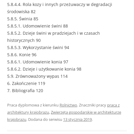
5.8.4.4. Rola kozy i innych przeżuwaczy w degradacji
środowiska 82
5.8.5. Świnia 85
5.8.5.1. Udomowienie świni 88
5.8.5.2. Dzieje świni w pradziejach i w czasach
historycznych 90
5.8.5.3. Wykorzystanie świni 94
5.8.6. Konie 96
5.8.6.1. Udomowienie konia 97
5.8.6.2. Dzieje i użytkowanie konia 98
5.9. Zrównoważony wypas 114
6. Zakończenie 119
7. Bibliografia 120
Praca dyplomowa z kierunku
Rolnictwo
. Znaczniki pracy
praca z
architektury krajobrazu
,
Zwierzęta gospodarskie w architekturze
krajobrazu
. Dodana do serwisu
13 stycznia 2019
.