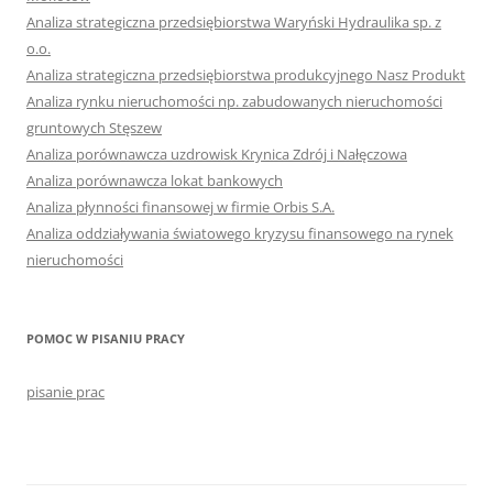
Analiza strategiczna przedsiębiorstwa Waryński Hydraulika sp. z
o.o.
Analiza strategiczna przedsiębiorstwa produkcyjnego Nasz Produkt
Analiza rynku nieruchomości np. zabudowanych nieruchomości
gruntowych Stęszew
Analiza porównawcza uzdrowisk Krynica Zdrój i Nałęczowa
Analiza porównawcza lokat bankowych
Analiza płynności finansowej w firmie Orbis S.A.
Analiza oddziaływania światowego kryzysu finansowego na rynek
nieruchomości
POMOC W PISANIU PRACY
pisanie prac