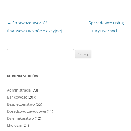
Nawigacja
←
Sprawozdawczość
Sprzedawcy usług
wpisu
finansowa w spółce akcyjnej
turystycznych
→
S
z
u
k
KIERUNKI STUDIÓW
a
j
Administracja
(73)
:
Bankowość
(207)
Bezpieczeństwo
(55)
Doradztwo zawodowe
(11)
Dziennikarstwo
(12)
Ekologia
(24)