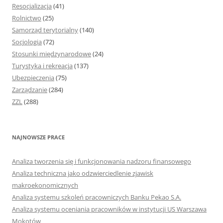
Resocjalizacja
(41)
Rolnictwo
(25)
Samorząd terytorialny
(140)
Socjologia
(72)
Stosunki międzynarodowe
(24)
Turystyka i rekreacja
(137)
Ubezpieczenia
(75)
Zarządzanie
(284)
ZZL
(288)
NAJNOWSZE PRACE
Analiza tworzenia się i funkcjonowania nadzoru finansowego
Analiza techniczna jako odzwierciedlenie zjawisk
makroekonomicznych
Analiza systemu szkoleń pracowniczych Banku Pekao S.A.
Analiza systemu oceniania pracowników w instytucji US Warszawa
Mokotów