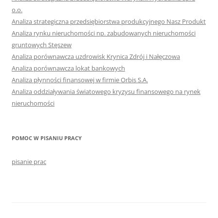
o.o.
Analiza strategiczna przedsiębiorstwa produkcyjnego Nasz Produkt
Analiza rynku nieruchomości np. zabudowanych nieruchomości
gruntowych Stęszew
Analiza porównawcza uzdrowisk Krynica Zdrój i Nałęczowa
Analiza porównawcza lokat bankowych
Analiza płynności finansowej w firmie Orbis S.A.
Analiza oddziaływania światowego kryzysu finansowego na rynek
nieruchomości
POMOC W PISANIU PRACY
pisanie prac