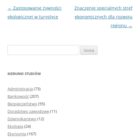
Nawigacja
←
Zastosowanie żywności
Znaczenie specjalnych stref
wpisu
ekologicznej w turystyce
ekonomicznych dla rozwoju
regionu
→
S
z
u
k
KIERUNKI STUDIÓW
a
j
Administracja
(73)
:
Bankowość
(207)
Bezpieczeństwo
(55)
Doradztwo zawodowe
(11)
Dziennikarstwo
(12)
Ekologia
(24)
Ekonomia
(167)