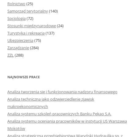
Rolnictwo
(25)
Samorząd terytorialny
(140)
Socjologia
(72)
Stosunki międzynarodowe
(24)
Turystyka i rekreacja
(137)
Ubezpieczenia
(75)
Zarządzanie
(284)
ZZL
(288)
NAJNOWSZE PRACE
Analiza tworzenia się i funkcjonowania nadzoru finansowego
Analiza techniczna jako odzwierciedlenie zjawisk
makroekonomicznych
Analiza systemu szkoleń pracowniczych Banku Pekao S.A.
Analiza systemu oceniania pracowników w instytucji US Warszawa
Mokotów
Analiza strategiczna przedsiębiorstwa Waryński Hydraulika sp. z