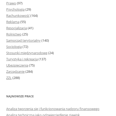
Prawo
(97)
Psychologia
(29)
Rachunkowość
(164)
Reklama
(55)
Resocjalizacja
(41)
Rolnictwo
(25)
Samorząd terytorialny
(140)
Socjologia
(72)
Stosunki międzynarodowe
(24)
Turystyka i rekreacja
(137)
Ubezpieczenia
(75)
Zarządzanie
(284)
ZZL
(288)
NAJNOWSZE PRACE
Analiza tworzenia się i funkcjonowania nadzoru finansowego
Analiza techniczna jako odzwierciedlenie zjawisk