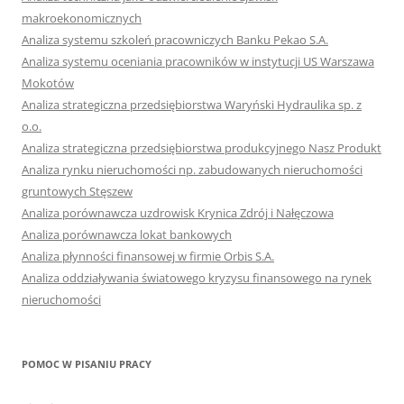
makroekonomicznych
Analiza systemu szkoleń pracowniczych Banku Pekao S.A.
Analiza systemu oceniania pracowników w instytucji US Warszawa
Mokotów
Analiza strategiczna przedsiębiorstwa Waryński Hydraulika sp. z
o.o.
Analiza strategiczna przedsiębiorstwa produkcyjnego Nasz Produkt
Analiza rynku nieruchomości np. zabudowanych nieruchomości
gruntowych Stęszew
Analiza porównawcza uzdrowisk Krynica Zdrój i Nałęczowa
Analiza porównawcza lokat bankowych
Analiza płynności finansowej w firmie Orbis S.A.
Analiza oddziaływania światowego kryzysu finansowego na rynek
nieruchomości
POMOC W PISANIU PRACY