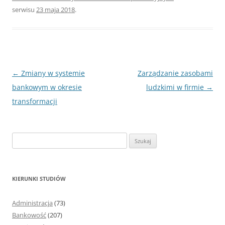
serwisu
23 maja 2018
.
Nawigacja
←
Zmiany w systemie
Zarządzanie zasobami
wpisu
bankowym w okresie
ludzkimi w firmie
→
transformacji
S
z
u
k
KIERUNKI STUDIÓW
a
j
Administracja
(73)
:
Bankowość
(207)