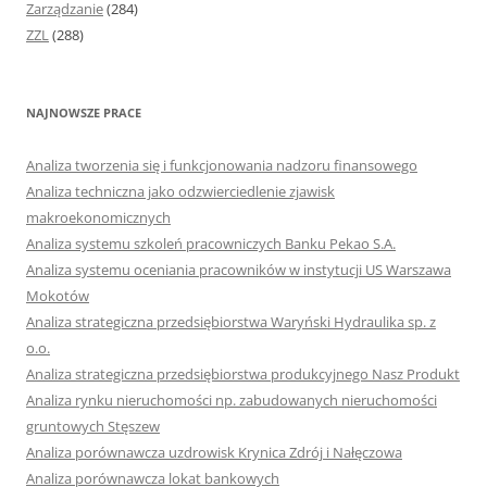
Zarządzanie
(284)
ZZL
(288)
NAJNOWSZE PRACE
Analiza tworzenia się i funkcjonowania nadzoru finansowego
Analiza techniczna jako odzwierciedlenie zjawisk
makroekonomicznych
Analiza systemu szkoleń pracowniczych Banku Pekao S.A.
Analiza systemu oceniania pracowników w instytucji US Warszawa
Mokotów
Analiza strategiczna przedsiębiorstwa Waryński Hydraulika sp. z
o.o.
Analiza strategiczna przedsiębiorstwa produkcyjnego Nasz Produkt
Analiza rynku nieruchomości np. zabudowanych nieruchomości
gruntowych Stęszew
Analiza porównawcza uzdrowisk Krynica Zdrój i Nałęczowa
Analiza porównawcza lokat bankowych