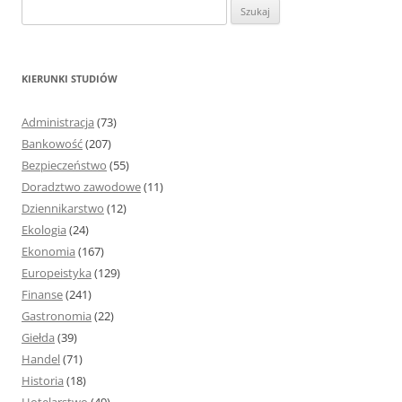
S
z
u
k
KIERUNKI STUDIÓW
a
j
Administracja
(73)
:
Bankowość
(207)
Bezpieczeństwo
(55)
Doradztwo zawodowe
(11)
Dziennikarstwo
(12)
Ekologia
(24)
Ekonomia
(167)
Europeistyka
(129)
Finanse
(241)
Gastronomia
(22)
Giełda
(39)
Handel
(71)
Historia
(18)