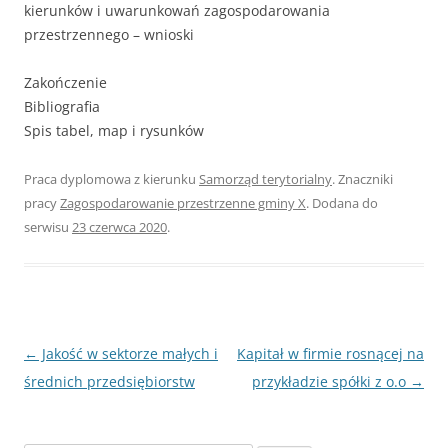
kierunków i uwarunkowań zagospodarowania
przestrzennego – wnioski
Zakończenie
Bibliografia
Spis tabel, map i rysunków
Praca dyplomowa z kierunku
Samorząd terytorialny
. Znaczniki
pracy
Zagospodarowanie przestrzenne gminy X
. Dodana do
serwisu
23 czerwca 2020
.
Nawigacja
←
Jakość w sektorze małych i
Kapitał w firmie rosnącej na
wpisu
średnich przedsiębiorstw
przykładzie spółki z o.o
→