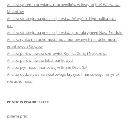
Analiza systemu oceniania pracowników w instytucji US Warszawa
Mokotów
Analiza strategiczna przedsiębiorstwa Waryński Hydraulika sp. z
o.o.
Analiza strategiczna przedsiębiorstwa produkcyjnego Nasz Produkt
Analiza rynku nieruchomości np. zabudowanych nieruchomości
gruntowych Stęszew
Analiza porównawcza uzdrowisk Krynica Zdrój i Nałęczowa
Analiza porównawcza lokat bankowych
Analiza płynności finansowej w firmie Orbis S.A.
Analiza oddziaływania światowego kryzysu finansowego na rynek
nieruchomości
POMOC W PISANIU PRACY
pisanie prac