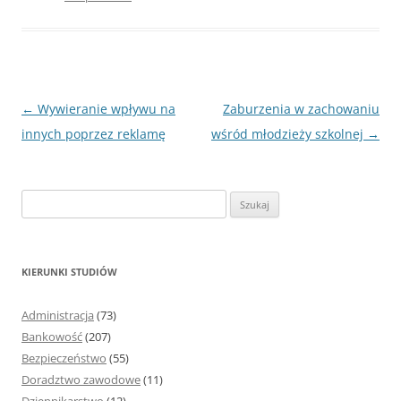
Nawigacja
←
Wywieranie wpływu na
Zaburzenia w zachowaniu
wpisu
innych poprzez reklamę
wśród młodzieży szkolnej
→
S
z
u
k
KIERUNKI STUDIÓW
a
j
Administracja
(73)
:
Bankowość
(207)
Bezpieczeństwo
(55)
Doradztwo zawodowe
(11)