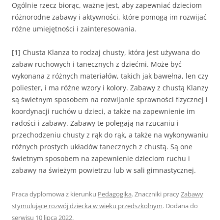
Ogólnie rzecz biorąc, ważne jest, aby zapewniać dzieciom
różnorodne zabawy i aktywności, które pomogą im rozwijać
różne umiejętności i zainteresowania.
[1] Chusta Klanza to rodzaj chusty, która jest używana do
zabaw ruchowych i tanecznych z dziećmi. Może być
wykonana z różnych materiałów, takich jak bawełna, len czy
poliester, i ma różne wzory i kolory. Zabawy z chustą Klanzy
są świetnym sposobem na rozwijanie sprawności fizycznej i
koordynacji ruchów u dzieci, a także na zapewnienie im
radości i zabawy. Zabawy te polegają na rzucaniu i
przechodzeniu chusty z rąk do rąk, a także na wykonywaniu
różnych prostych układów tanecznych z chustą. Są one
świetnym sposobem na zapewnienie dzieciom ruchu i
zabawy na świeżym powietrzu lub w sali gimnastycznej.
Praca dyplomowa z kierunku
Pedagogika
. Znaczniki pracy
Zabawy
stymulujące rozwój dziecka w wieku przedszkolnym
. Dodana do
serwisu
10 lipca 2022
.