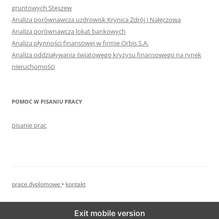
gruntowych Stęszew
Analiza porównawcza uzdrowisk Krynica Zdrój i Nałęczowa
Analiza porównawcza lokat bankowych
Analiza płynności finansowej w firmie Orbis S.A.
Analiza oddziaływania światowego kryzysu finansowego na rynek
nieruchomości
POMOC W PISANIU PRACY
pisanie prac
prace dyplomowe
•
kontakt
Exit mobile version