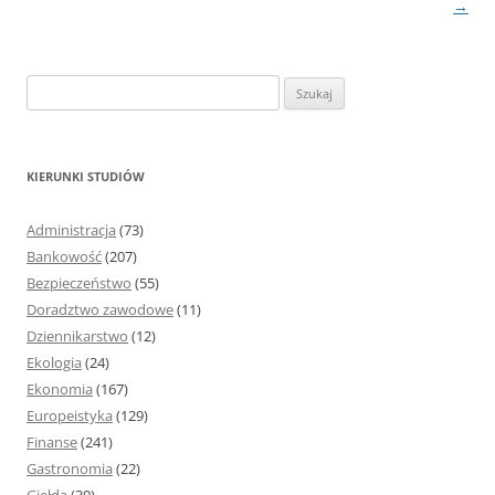
→
S
z
u
k
KIERUNKI STUDIÓW
a
j
Administracja
(73)
:
Bankowość
(207)
Bezpieczeństwo
(55)
Doradztwo zawodowe
(11)
Dziennikarstwo
(12)
Ekologia
(24)
Ekonomia
(167)
Europeistyka
(129)
Finanse
(241)
Gastronomia
(22)