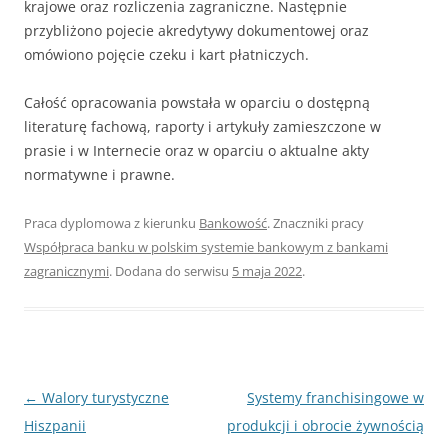
krajowe oraz rozliczenia zagraniczne. Następnie
przybliżono pojecie akredytywy dokumentowej oraz
omówiono pojęcie czeku i kart płatniczych.
Całość opracowania powstała w oparciu o dostępną
literaturę fachową, raporty i artykuły zamieszczone w
prasie i w Internecie oraz w oparciu o aktualne akty
normatywne i prawne.
Praca dyplomowa z kierunku
Bankowość
. Znaczniki pracy
Współpraca banku w polskim systemie bankowym z bankami
zagranicznymi
. Dodana do serwisu
5 maja 2022
.
Nawigacja
←
Walory turystyczne
Systemy franchisingowe w
wpisu
Hiszpanii
produkcji i obrocie żywnością