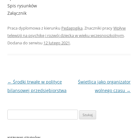
Spis rysunków
Załącznik
Praca dyplomowa z kierunku
Pedagogika
. Znaczniki pracy
Wpływ
telewizji na psychikę i rozwój dziecka w wieku wczesnoszkolnym
.
Dodana do serwisu
12 lutego 2021
.
Nawigacja
←
Środki trwałe w polityce
Świetlica jako organizator
wpisu
bilansowej przedsiębiorstwa
wolnego czasu
→
S
z
u
k
KIERUNKI STUDIÓW