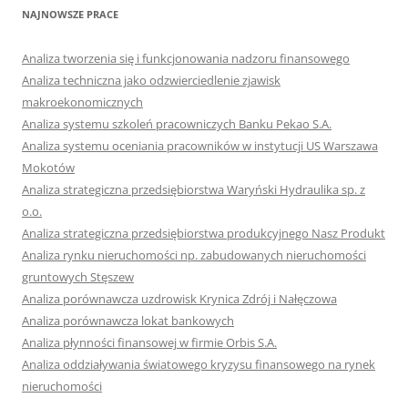
NAJNOWSZE PRACE
Analiza tworzenia się i funkcjonowania nadzoru finansowego
Analiza techniczna jako odzwierciedlenie zjawisk
makroekonomicznych
Analiza systemu szkoleń pracowniczych Banku Pekao S.A.
Analiza systemu oceniania pracowników w instytucji US Warszawa
Mokotów
Analiza strategiczna przedsiębiorstwa Waryński Hydraulika sp. z
o.o.
Analiza strategiczna przedsiębiorstwa produkcyjnego Nasz Produkt
Analiza rynku nieruchomości np. zabudowanych nieruchomości
gruntowych Stęszew
Analiza porównawcza uzdrowisk Krynica Zdrój i Nałęczowa
Analiza porównawcza lokat bankowych
Analiza płynności finansowej w firmie Orbis S.A.
Analiza oddziaływania światowego kryzysu finansowego na rynek
nieruchomości