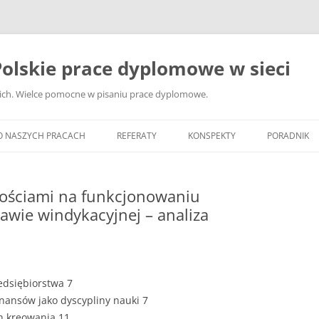
olskie prace dyplomowe w sieci
ckich. Wielce pomocne w pisaniu prace dyplomowe.
O NASZYCH PRACACH
REFERATY
KONSPEKTY
PORADNIK
JAK WYBRA
DYPLOMOW
nościami na funkcjonowaniu
awie windykacyjnej – analiza
JAK ZBIER
MATERIAŁY
DYPLOMOW
ANALIZA Ź
zedsiębiorstwa 7
BIBLIOGRA
inansów jako dyscypliny nauki 7
ch kreowania 11