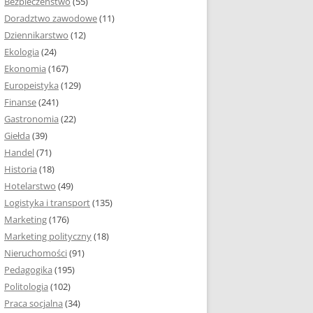
Bezpieczeństwo
(55)
 I ROZMIAR PRACY
Doradztwo zawodowe
(11)
EJ
Dziennikarstwo
(12)
PRACY DYPLOMOWEJ –
Ekologia
(24)
IA, NUMEROWANIE
Ekonomia
(167)
Europeistyka
(129)
MARGINESY I
Finanse
(241)
STRON
Gastronomia
(22)
Giełda
(39)
 AKAPITU W PRACY
Handel
(71)
EJ
Historia
(18)
Y DYPLOMOWEJ
Hotelarstwo
(49)
Logistyka i transport
(135)
TUŁOWA PRACY
Marketing
(176)
EJ
Marketing polityczny
(18)
Nieruchomości
(91)
I W PRACY
Pedagogika
(195)
EJ
Politologia
(102)
Praca socjalna
(34)
CY DYPLOMOWEJ