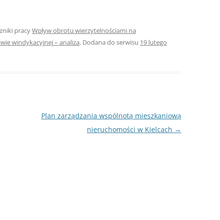
NAPISAĆ P
JAK PRZYG
czniki pracy
Wpływ obrotu wierzytelnościami na
USTNEGO E
ie windykacyjnej – analiza
. Dodana do serwisu
19 lutego
DYPLOMOW
HIPOTEZY 
DYPLOMOW
JAK PRZYG
OBRONY PR
Plan zarządzania wspólnotą mieszkaniową
nieruchomości w Kielcach
→