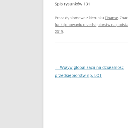
Spis rysunków 131
UBEZPIECZENIA
Praca dyplomowa z kierunku
Finanse
. Zna
ZARZĄDZANIE
funkcjonowaniu przedsiębiorstw na podstaw
2019
.
ZZL
Nawigacja
←
Wpływ globalizacji na działalność
wpisu
przedsiębiorstw np. LOT