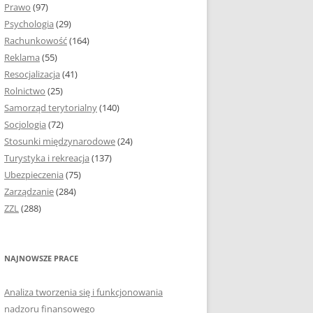
Prawo
(97)
I PODROZDZIAŁY
Psychologia
(29)
Rachunkowość
(164)
IE PRACY
Reklama
(55)
EJ
Resocjalizacja
(41)
Rolnictwo
(25)
IA
Samorząd terytorialny
(140)
KÓW, TABEL I
Socjologia
(72)
ÓW
Stosunki międzynarodowe
(24)
Turystyka i rekreacja
(137)
CYTATY
Ubezpieczenia
(75)
Zarządzanie
(284)
SUNKI ORAZ WYKRESY
ZZL
(288)
ACY DYPLOMOWEJ I
NAJNOWSZE PRACE
NIE AUTORA PRACY
Analiza tworzenia się i funkcjonowania
TÓRE POMOGĄ CI
nadzoru finansowego