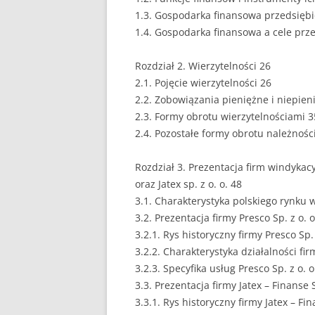
1.3. Gospodarka finansowa przedsiębi
EUROPEISTYKA
1.4. Gospodarka finansowa a cele prz
FINANSE
Rozdział 2. Wierzytelności 26
GASTRONOMIA
2.1. Pojęcie wierzytelności 26
2.2. Zobowiązania pieniężne i niepien
GIEŁDA
2.3. Formy obrotu wierzytelnościami 3
2.4. Pozostałe formy obrotu należnośc
HANDEL
Rozdział 3. Prezentacja firm windykacy
HISTORIA
oraz Jatex sp. z o. o. 48
HOTELARSTWO
3.1. Charakterystyka polskiego rynku w
3.2. Prezentacja firmy Presco Sp. z o. o
LOGISTYKA I TRAN
3.2.1. Rys historyczny firmy Presco Sp. 
3.2.2. Charakterystyka działalności fir
MARKETING
3.2.3. Specyfika usług Presco Sp. z o. o
MARKETING POLIT
3.3. Prezentacja firmy Jatex – Finanse S
3.3.1. Rys historyczny firmy Jatex – Fin
NIERUCHOMOŚCI