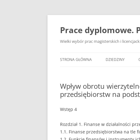
Przejdź
do
treści
Prace dyplomowe. P
Wielki wybór prac magisterskich i licencja
STRONA GŁÓWNA
DZIEDZINY
ADMINISTRACJA
Wpływ obrotu wierzytel
BANKOWOŚĆ
przedsiębiorstw na podst
BEZPIECZEŃSTWO
Wstęp 4
DZIENNIKARSTWO
Rozdział 1. Finanse w działalności pr
EKOLOGIA
1.1. Finanse przedsiębiorstwa na tle f
EKONOMIA
1.2. Funkcje finansów i instrumenty i