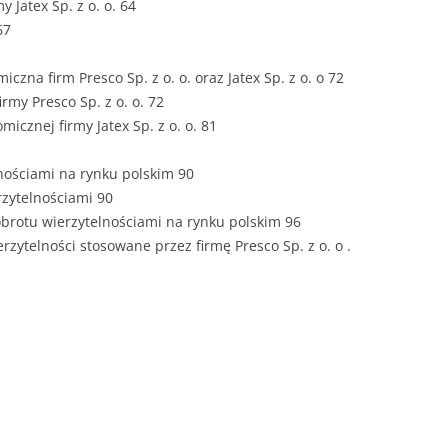
y Jatex Sp. z o. o. 64
67
ROZDZIAŁY 
ZAKOŃCZEN
czna firm Presco Sp. z o. o. oraz Jatex Sp. z o. o 72
DYPLOMOW
rmy Presco Sp. z o. o. 72
micznej firmy Jatex Sp. z o. o. 81
BIBLIOGRAF
lnościami na rynku polskim 90
SPIS RYSUN
zytelnościami 90
ZAŁĄCZNIK
obrotu wierzytelnościami na rynku polskim 96
PRZYPISY, 
rzytelności stosowane przez firmę Presco Sp. z o. o .
TABELE, RY
OPRAWA PR
ILOŚĆ KOPII
RIALNY
OŚWIADCZE
KSIĄŻKI, K
EACJA