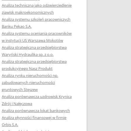
RACĘ DYPLOMOWĄ
Analiza techniczna jako odzwierciedlenie
zjawisk makroekonomicznych
OTOWAĆ SIĘ DO
Analiza systemu szkoleń pracowniczych
GZAMINU
Banku Pekao S.A.
EGO?
Analiza systemu oceniania pracowników
W PRACACH
w instytucji US Warszawa Mokotów
YCH
Analiza strategiczna przedsiębiorstwa
Waryński Hydraulika sp. z o.o.
OTOWAĆ SIĘ DO
Analiza strategiczna przedsiębiorstwa
ACY DYPLOMOWEJ
produkcyjnego Nasz Produkt
Analiza rynku nieruchomości np.
zabudowanych nieruchomości
gruntowych Stęszew
Analiza porównawcza uzdrowisk Krynica
Zdrój i Nałęczowa
Analiza porównawcza lokat bankowych
Analiza płynności finansowej w firmie
Orbis S.A.