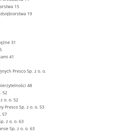
ZAWARTOŚĆ
orstwa 15
DYPLOMOW
edsiębiorstwa 19
ESTETYKA 
WYRÓŻNIEN
CZCIONKA, 
iężne 31
WIELKOŚĆ 
5
iami 41
STRUKTURA
DYPLOMOW
jnych Presco Sp. z o. o.
STYL PRAC
ierzytelności 48
STRONA TY
. 52
SPORT
DYPLOMOW
z o. o. 52
my Presco Sp. z o. o. 53
SPIS TREŚC
. 57
DYPLOMOW
YCZNY
p. z o. o. 63
anse Sp. z o. o. 63
WSTĘP PRA