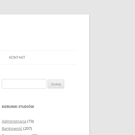
KONTAKT
Ć TEMAT PRACY
EJ?
Szukaj:
AĆ I OPRACOWYWAĆ
 DO PRACY
EJ?
KIERUNKI STUDIÓW
RÓDEŁ
Administracja
(73)
FICZNYCH
Bankowość
(207)