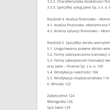
3.3.2. Charakterystyka działalności firm
3.3.3. Specyfika usług Jatex Sp. z o. o. 
PEDAGOGIKA
POLITOLOGIA
Rozdział 4. Analiza finansowo – ekonomi
4.1. Analiza finansowo- ekonomiczna fi
PRAWO
4.2. Analiza sytuacji finansowo – ekono
PSYCHOLOGIA
Rozdział 5. Specyfika obrotu wierzyte
5.1. Uregulowania prawne obrotu wier
RACHUNKOWOŚĆ
5.2. Formy zabezpieczenia transakcji 
REKLAMA
5.3. Formy zabezpieczeń transakcji wie
oraz Jatex – Finanse Sp. z o. o. 105
RESOCJALIZACJA
5.4. Windykacja należności 106
5.5. Windykacja międzynarodowa 114
ROLNICTWO
6. Wnioski 122
SAMORZĄD TERYTO
Zakończenie 124
SOCJOLOGIA
Bibliografia 126
Spis tabel 129
TURYSTYKA I REKR