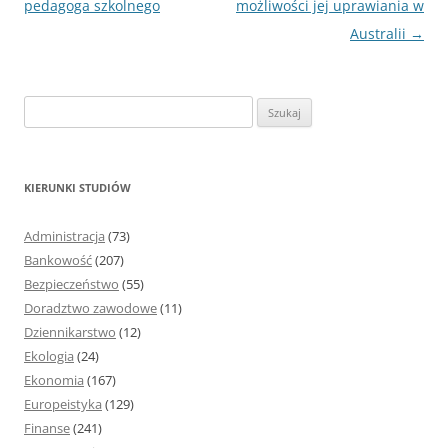
wpisu
pedagoga szkolnego
możliwości jej uprawiania w
Australii
→
S
z
u
k
KIERUNKI STUDIÓW
a
j
Administracja
(73)
:
Bankowość
(207)
Bezpieczeństwo
(55)
Doradztwo zawodowe
(11)
Dziennikarstwo
(12)
Ekologia
(24)
Ekonomia
(167)
Europeistyka
(129)
Finanse
(241)