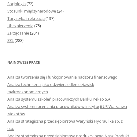
Socjologia
(72)
Stosunki międzynarodowe
(24)
Turystyka i rekreacja
(137)
Ubezpieczenia
(75)
Zarządzanie
(284)
ZZL
(288)
NAJNOWSZE PRACE
Analiza tworzenia się i funkcjonowania nadzoru finansowego
Analiza techniczna jako odzwierciedlenie zjawisk
makroekonomicznych
Analiza systemu szkoleń pracowniczych Banku Pekao S.A.
Analiza systemu oceniania pracowników w instytucji US Warszawa
Mokotów
Analiza strategiczna przedsiębiorstwa Waryński Hydraulika sp. z
o.o.
Analiza strategiczna przedsiębiorstwa produkcyjnego Nasz Produkt