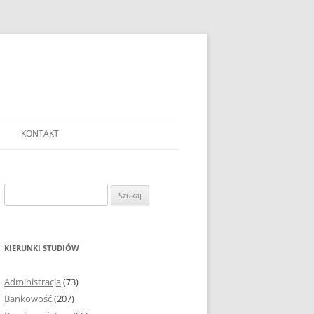
KONTAKT
Ć TEMAT PRACY
EJ?
Szukaj:
AĆ I OPRACOWYWAĆ
 DO PRACY
EJ?
KIERUNKI STUDIÓW
RÓDEŁ
Administracja
(73)
FICZNYCH
Bankowość
(207)