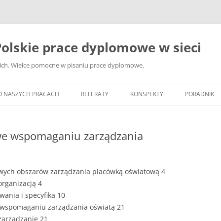
olskie prace dyplomowe w sieci
ckich. Wielce pomocne w pisaniu prace dyplomowe.
O NASZYCH PRACACH
REFERATY
KONSPEKTY
PORADNIK
JAK WYBRA
DYPLOMOW
e wspomaganiu zarządzania
JAK ZBIER
MATERIAŁY
owych obszarów zarządzania placówką oświatową 4
DYPLOMOW
rganizacją 4
ANALIZA Ź
wania i specyfika 10
BIBLIOGRA
 wspomaganiu zarządzania oświatą 21
arządzanie 21