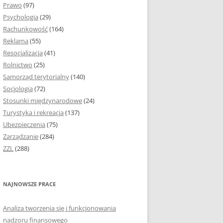
Prawo
(97)
I PODROZDZIAŁY
Psychologia
(29)
Rachunkowość
(164)
IE PRACY
Reklama
(55)
EJ
Resocjalizacja
(41)
Rolnictwo
(25)
IA
Samorząd terytorialny
(140)
KÓW, TABEL I
Socjologia
(72)
ÓW
Stosunki międzynarodowe
(24)
Turystyka i rekreacja
(137)
CYTATY
Ubezpieczenia
(75)
Zarządzanie
(284)
SUNKI ORAZ WYKRESY
ZZL
(288)
ACY DYPLOMOWEJ I
NAJNOWSZE PRACE
NIE AUTORA PRACY
Analiza tworzenia się i funkcjonowania
TÓRE POMOGĄ CI
nadzoru finansowego