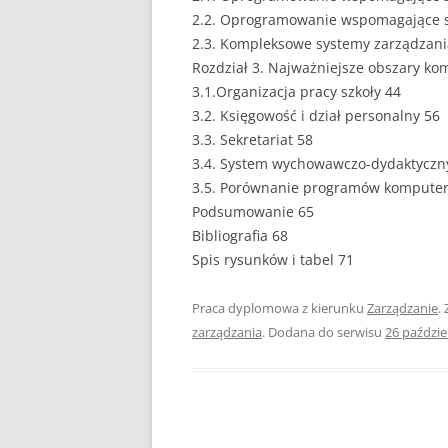
2.2. Oprogramowanie wspomagające sp
EUROPEISTYKA
2.3. Kompleksowe systemy zarządzani
Rozdział 3. Najważniejsze obszary ko
FINANSE
3.1.Organizacja pracy szkoły 44
GASTRONOMIA
3.2. Księgowość i dział personalny 56
3.3. Sekretariat 58
GIEŁDA
3.4. System wychowawczo-dydaktyczn
3.5. Porównanie programów komputer
HANDEL
Podsumowanie 65
Bibliografia 68
HISTORIA
Spis rysunków i tabel 71
HOTELARSTWO
Praca dyplomowa z kierunku
Zarządzanie
.
LOGISTYKA I TRAN
zarządzania
. Dodana do serwisu
26 paździe
MARKETING
MARKETING POLIT
NIERUCHOMOŚCI