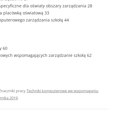
ZAWARTOŚĆ
ecyficzne dla oświaty obszary zarządzania 28
DYPLOMOW
a placówką oświatową 33
mputerowego zarządzania szkołą 44
ESTETYKA 
WYRÓŻNIEN
CZCIONKA, 
WIELKOŚĆ 
y 60
owych wspomagających zarządzanie szkołą 62
STRUKTURA
DYPLOMOW
STYL PRAC
STRONA TY
 Znaczniki pracy
Techniki komputerowe we wspomaganiu
SPORT
DYPLOMOW
rnika 2019
.
SPIS TREŚC
DYPLOMOW
YCZNY
WSTĘP PRA