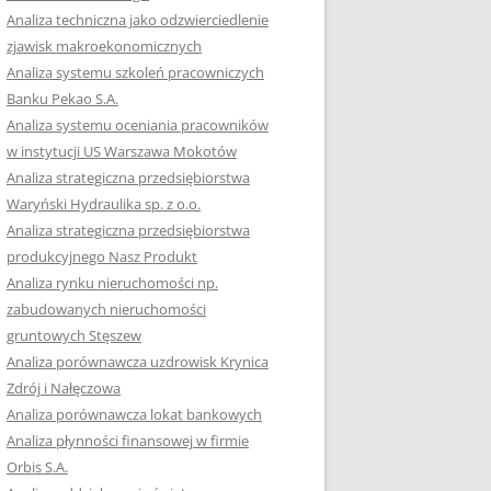
RACĘ DYPLOMOWĄ
Analiza techniczna jako odzwierciedlenie
zjawisk makroekonomicznych
OTOWAĆ SIĘ DO
Analiza systemu szkoleń pracowniczych
GZAMINU
Banku Pekao S.A.
EGO?
Analiza systemu oceniania pracowników
W PRACACH
w instytucji US Warszawa Mokotów
YCH
Analiza strategiczna przedsiębiorstwa
Waryński Hydraulika sp. z o.o.
OTOWAĆ SIĘ DO
Analiza strategiczna przedsiębiorstwa
ACY DYPLOMOWEJ
produkcyjnego Nasz Produkt
Analiza rynku nieruchomości np.
zabudowanych nieruchomości
gruntowych Stęszew
Analiza porównawcza uzdrowisk Krynica
Zdrój i Nałęczowa
Analiza porównawcza lokat bankowych
Analiza płynności finansowej w firmie
Orbis S.A.