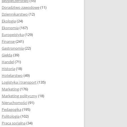
Bezpieczeństwo
(55)
 I ROZMIAR PRACY
Doradztwo zawodowe
(11)
EJ
Dziennikarstwo
(12)
PRACY DYPLOMOWEJ –
Ekologia
(24)
IA, NUMEROWANIE
Ekonomia
(167)
Europeistyka
(129)
MARGINESY I
Finanse
(241)
STRON
Gastronomia
(22)
Giełda
(39)
 AKAPITU W PRACY
Handel
(71)
EJ
Historia
(18)
Y DYPLOMOWEJ
Hotelarstwo
(49)
Logistyka i transport
(135)
TUŁOWA PRACY
Marketing
(176)
EJ
Marketing polityczny
(18)
Nieruchomości
(91)
I W PRACY
Pedagogika
(195)
EJ
Politologia
(102)
Praca socjalna
(34)
CY DYPLOMOWEJ