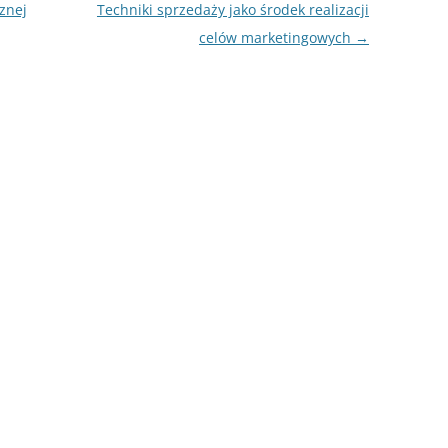
znej
Techniki sprzedaży jako środek realizacji
ROZDZIAŁY 
celów marketingowych
→
ZAKOŃCZEN
DYPLOMOW
BIBLIOGRAF
SPIS RYSUN
ZAŁĄCZNIK
PRZYPISY, 
TABELE, RY
OPRAWA PR
ILOŚĆ KOPII
RIALNY
OŚWIADCZE
KSIĄŻKI, K
EACJA