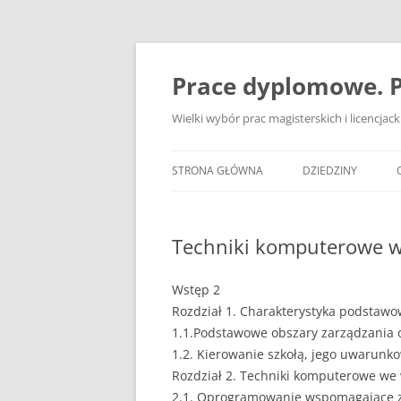
Przejdź
do
treści
Prace dyplomowe. P
Wielki wybór prac magisterskich i licencja
STRONA GŁÓWNA
DZIEDZINY
ADMINISTRACJA
Techniki komputerowe w
BANKOWOŚĆ
BEZPIECZEŃSTWO
Wstęp 2
Rozdział 1. Charakterystyka podstaw
DZIENNIKARSTWO
1.1.Podstawowe obszary zarządzania o
1.2. Kierowanie szkołą, jego uwarunko
EKOLOGIA
Rozdział 2. Techniki komputerowe we
EKONOMIA
2.1. Oprogramowanie wspomagające z