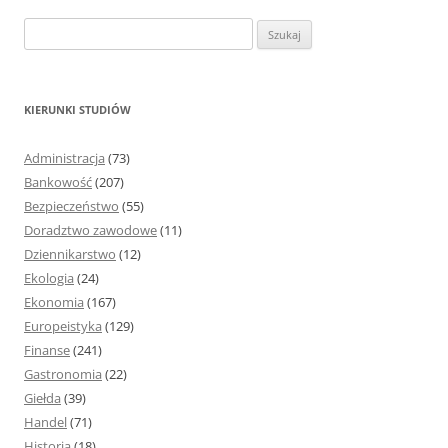
S
z
u
k
KIERUNKI STUDIÓW
a
j
Administracja
(73)
:
Bankowość
(207)
Bezpieczeństwo
(55)
Doradztwo zawodowe
(11)
Dziennikarstwo
(12)
Ekologia
(24)
Ekonomia
(167)
Europeistyka
(129)
Finanse
(241)
Gastronomia
(22)
Giełda
(39)
Handel
(71)
Historia
(18)