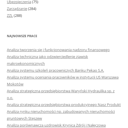
Ubezpieczenia
(75)
Zarządzanie
(284)
ZZL
(288)
NAJNOWSZE PRACE
Analiza tworzenia się i funkcjonowania nadzoru finansowego
Analiza techniczna jako odzwierciedlenie zjawisk
makroekonomicznych
Analiza systemu szkoleń pracowniczych Banku Pekao S.A.
Analiza systemu oceniania pracowników w instytucji US Warszawa
Mokotów
Analiza strategiczna przedsiębiorstwa Waryński Hydraulika sp. z
o.o.
Analiza strategiczna przedsiębiorstwa produkcyjnego Nasz Produkt
Analiza rynku nieruchomości np. zabudowanych nieruchomości
gruntowych Stęszew
Analiza porównawcza uzdrowisk Krynica Zdrój i Nałęczowa