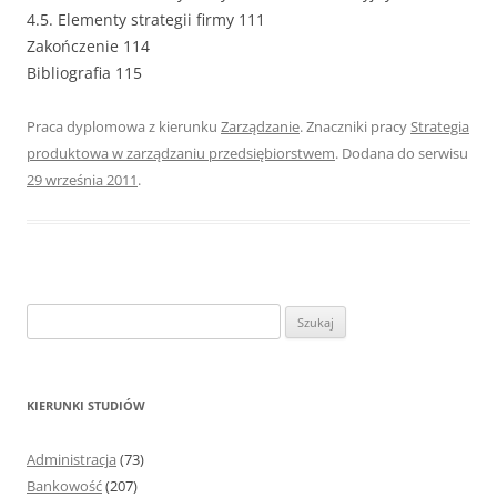
4.5. Elementy strategii firmy 111
Zakończenie 114
Bibliografia 115
Praca dyplomowa z kierunku
Zarządzanie
. Znaczniki pracy
Strategia
produktowa w zarządzaniu przedsiębiorstwem
. Dodana do serwisu
29 września 2011
.
S
z
u
k
KIERUNKI STUDIÓW
a
j
Administracja
(73)
:
Bankowość
(207)