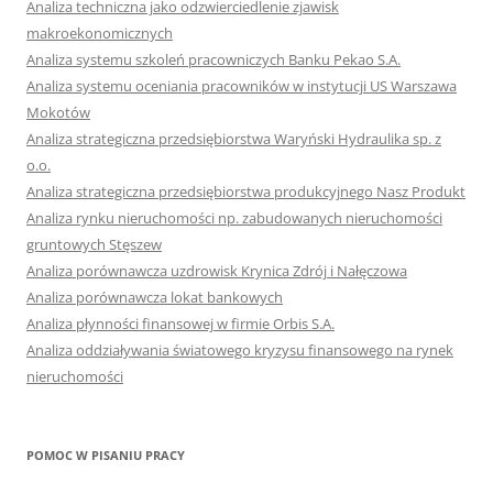
Analiza techniczna jako odzwierciedlenie zjawisk
makroekonomicznych
Analiza systemu szkoleń pracowniczych Banku Pekao S.A.
Analiza systemu oceniania pracowników w instytucji US Warszawa
Mokotów
Analiza strategiczna przedsiębiorstwa Waryński Hydraulika sp. z
o.o.
Analiza strategiczna przedsiębiorstwa produkcyjnego Nasz Produkt
Analiza rynku nieruchomości np. zabudowanych nieruchomości
gruntowych Stęszew
Analiza porównawcza uzdrowisk Krynica Zdrój i Nałęczowa
Analiza porównawcza lokat bankowych
Analiza płynności finansowej w firmie Orbis S.A.
Analiza oddziaływania światowego kryzysu finansowego na rynek
nieruchomości
POMOC W PISANIU PRACY