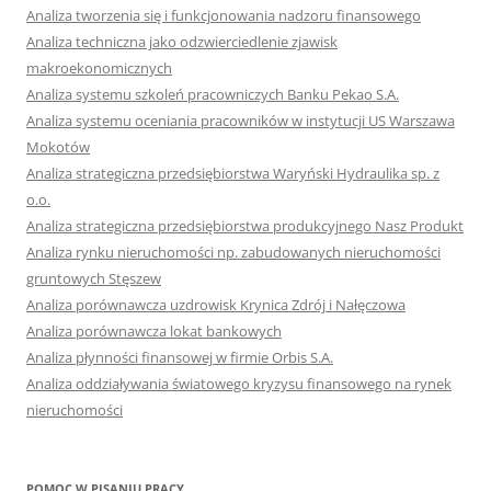
Analiza tworzenia się i funkcjonowania nadzoru finansowego
Analiza techniczna jako odzwierciedlenie zjawisk
makroekonomicznych
Analiza systemu szkoleń pracowniczych Banku Pekao S.A.
Analiza systemu oceniania pracowników w instytucji US Warszawa
Mokotów
Analiza strategiczna przedsiębiorstwa Waryński Hydraulika sp. z
o.o.
Analiza strategiczna przedsiębiorstwa produkcyjnego Nasz Produkt
Analiza rynku nieruchomości np. zabudowanych nieruchomości
gruntowych Stęszew
Analiza porównawcza uzdrowisk Krynica Zdrój i Nałęczowa
Analiza porównawcza lokat bankowych
Analiza płynności finansowej w firmie Orbis S.A.
Analiza oddziaływania światowego kryzysu finansowego na rynek
nieruchomości
POMOC W PISANIU PRACY