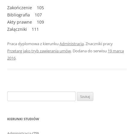
Zakończenie 105
Bibliografia 107
Akty prawne 109
Załączniki 111
Praca dyplomowa z kierunku
Administracja
. Znaczniki pracy
Przetarg jako tryb zawierania umów
. Dodana do serwisu
19 marca
2016
.
S
z
u
k
KIERUNKI STUDIÓW
a
j
Administracja
(73)