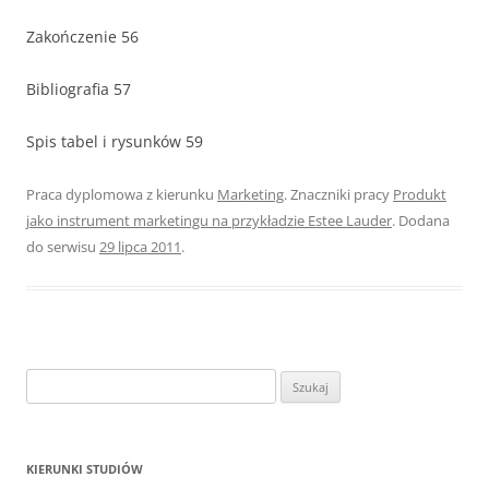
Zakończenie 56
Bibliografia 57
Spis tabel i rysunków 59
Praca dyplomowa z kierunku
Marketing
. Znaczniki pracy
Produkt
jako instrument marketingu na przykładzie Estee Lauder
. Dodana
do serwisu
29 lipca 2011
.
S
z
u
k
KIERUNKI STUDIÓW
a