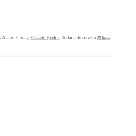
ROZDZIAŁY 
ZAKOŃCZEN
DYPLOMOW
. Znaczniki pracy
Procedury celne
. Dodana do serwisu
29 lipca
BIBLIOGRAF
SPIS RYSUN
ZAŁĄCZNIK
PRZYPISY, 
TABELE, RY
OPRAWA PR
ILOŚĆ KOPII
RIALNY
OŚWIADCZE
KSIĄŻKI, K
EACJA