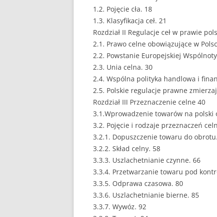
1.2. Pojęcie cła. 18
EUROPEISTYKA
1.3. Klasyfikacja ceł. 21
Rozdział II Regulacje ceł w prawie pol
FINANSE
2.1. Prawo celne obowiązujące w Polsc
2.2. Powstanie Europejskiej Wspólnot
GASTRONOMIA
2.3. Unia celna. 30
GIEŁDA
2.4. Wspólna polityka handlowa i fina
2.5. Polskie regulacje prawne zmierzaj
HANDEL
Rozdział III Przeznaczenie celne 40
3.1.Wprowadzenie towarów na polski o
HISTORIA
3.2. Pojęcie i rodzaje przeznaczeń cel
HOTELARSTWO
3.2.1. Dopuszczenie towaru do obrotu
3.2.2. Skład celny. 58
LOGISTYKA I TRAN
3.3.3. Uszlachetnianie czynne. 66
3.3.4. Przetwarzanie towaru pod kontr
MARKETING
3.3.5. Odprawa czasowa. 80
MARKETING POLIT
3.3.6. Uszlachetnianie bierne. 85
3.3.7. Wywóz. 92
NIERUCHOMOŚCI