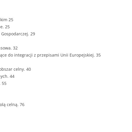
ZAWARTOŚĆ
DYPLOMOW
skim 25
ESTETYKA 
e. 25
WYRÓŻNIEN
y Gospodarczej. 29
CZCIONKA, 
WIELKOŚĆ 
nsowa. 32
ące do integracji z przepisami Unii Europejskiej. 35
STRUKTURA
DYPLOMOW
bszar celny. 40
nych. 44
STYL PRAC
. 55
STRONA TY
SPORT
DYPLOMOW
olą celną. 76
SPIS TREŚC
DYPLOMOW
YCZNY
WSTĘP PRA