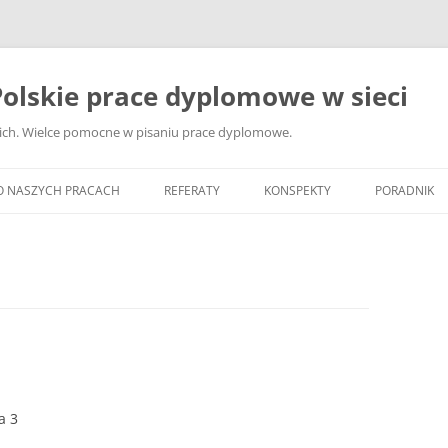
olskie prace dyplomowe w sieci
ckich. Wielce pomocne w pisaniu prace dyplomowe.
O NASZYCH PRACACH
REFERATY
KONSPEKTY
PORADNIK
JAK WYBRA
DYPLOMOW
JAK ZBIER
MATERIAŁY
DYPLOMOW
ANALIZA Ź
BIBLIOGRA
a 3