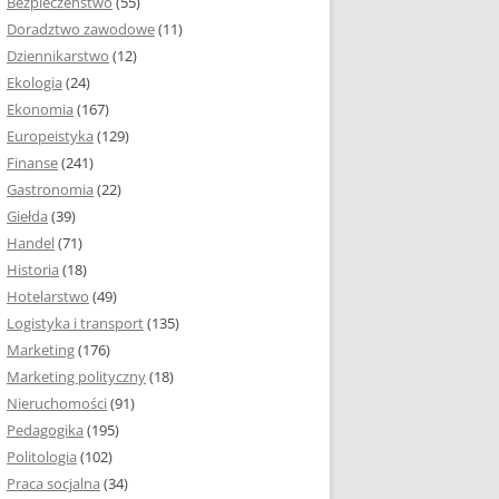
Bezpieczeństwo
(55)
 I ROZMIAR PRACY
Doradztwo zawodowe
(11)
EJ
Dziennikarstwo
(12)
PRACY DYPLOMOWEJ –
Ekologia
(24)
IA, NUMEROWANIE
Ekonomia
(167)
Europeistyka
(129)
MARGINESY I
Finanse
(241)
STRON
Gastronomia
(22)
Giełda
(39)
 AKAPITU W PRACY
Handel
(71)
EJ
Historia
(18)
Y DYPLOMOWEJ
Hotelarstwo
(49)
Logistyka i transport
(135)
TUŁOWA PRACY
Marketing
(176)
EJ
Marketing polityczny
(18)
Nieruchomości
(91)
I W PRACY
Pedagogika
(195)
EJ
Politologia
(102)
Praca socjalna
(34)
CY DYPLOMOWEJ