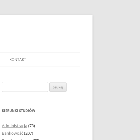
KONTAKT
Ć TEMAT PRACY
EJ?
Szukaj:
AĆ I OPRACOWYWAĆ
 DO PRACY
EJ?
KIERUNKI STUDIÓW
RÓDEŁ
Administracja
(73)
FICZNYCH
Bankowość
(207)