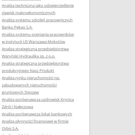
RACĘ DYPLOMOWĄ
Analiza techniczna jako odzwierciedlenie
zjawisk makroekonomicznych
OTOWAĆ SIĘ DO
Analiza systemu szkoleń pracowniczych
GZAMINU
Banku Pekao S.A.
EGO?
Analiza systemu oceniania pracowników
W PRACACH
w instytucji US Warszawa Mokotów
YCH
Analiza strategiczna przedsiębiorstwa
Waryński Hydraulika sp. z o.o.
OTOWAĆ SIĘ DO
Analiza strategiczna przedsiębiorstwa
ACY DYPLOMOWEJ
produkcyjnego Nasz Produkt
Analiza rynku nieruchomości np.
zabudowanych nieruchomości
gruntowych Stęszew
Analiza porównawcza uzdrowisk Krynica
Zdrój i Nałęczowa
Analiza porównawcza lokat bankowych
Analiza płynności finansowej w firmie
Orbis S.A.