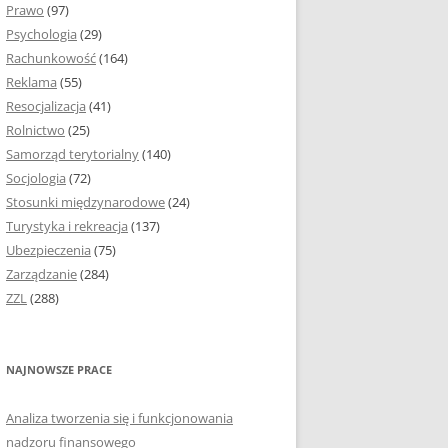
Prawo
(97)
I PODROZDZIAŁY
Psychologia
(29)
Rachunkowość
(164)
IE PRACY
Reklama
(55)
EJ
Resocjalizacja
(41)
Rolnictwo
(25)
IA
Samorząd terytorialny
(140)
KÓW, TABEL I
Socjologia
(72)
ÓW
Stosunki międzynarodowe
(24)
Turystyka i rekreacja
(137)
CYTATY
Ubezpieczenia
(75)
Zarządzanie
(284)
SUNKI ORAZ WYKRESY
ZZL
(288)
ACY DYPLOMOWEJ I
NAJNOWSZE PRACE
NIE AUTORA PRACY
Analiza tworzenia się i funkcjonowania
TÓRE POMOGĄ CI
nadzoru finansowego