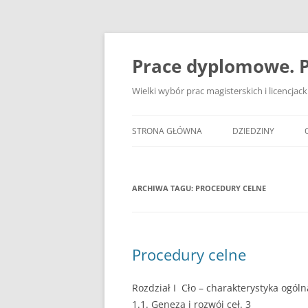
Przejdź
do
treści
Prace dyplomowe. P
Wielki wybór prac magisterskich i licencja
STRONA GŁÓWNA
DZIEDZINY
ADMINISTRACJA
ARCHIWA TAGU:
PROCEDURY CELNE
BANKOWOŚĆ
BEZPIECZEŃSTWO
DZIENNIKARSTWO
Procedury celne
EKOLOGIA
Rozdział I Cło – charakterystyka ogóln
EKONOMIA
1.1. Geneza i rozwój ceł. 3