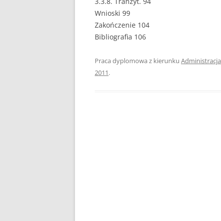
3.3.8. Tranzyt. 94
Wnioski 99
PEDAGOGIKA
Zakończenie 104
Bibliografia 106
POLITOLOGIA
PRAWO
Praca dyplomowa z kierunku
Administracja
2011
.
PSYCHOLOGIA
RACHUNKOWOŚĆ
REKLAMA
RESOCJALIZACJA
ROLNICTWO
SAMORZĄD TERYTO
SOCJOLOGIA
TURYSTYKA I REKR