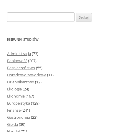
S
z
u
k
KIERUNKI STUDIÓW
a
j
Administracja
(73)
:
Bankowość
(207)
Bezpieczeństwo
(55)
Doradztwo zawodowe
(11)
Dziennikarstwo
(12)
Ekologia
(24)
Ekonomia
(167)
Europeistyka
(129)
Finanse
(241)
Gastronomia
(22)
Giełda
(39)
Handel
(71)