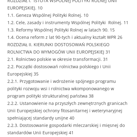
ROZDZIAŁ I. ISTOTA WSPÓLNEJ POLITYKI ROLNEJ UNII
EUROPEJSKIEJ. 10
1.1. Geneza Wspólnej Polityki Rolnej. 10
1.2. Cele, zasady i instrumenty Wspólnej Polityki Rolnej. 11
1.3. Reformy Wspólnej Polityki Rolnej w latach 90. 15
1.4. Ocena reform z lat 90-tych i aktualny kształt WPR 26
ROZDZIAŁ II. KIERUNKI DOSTOSOWAŃ POLSKIEGO
ROLNICTWA DO WYMOGÓW UNII EUROPEJSKIEJ 31
2.1. Rolnictwo polskie w okresie transformacji. 31
2.2. Początki dostosowań rolnictwa polskiego i Unii
Europejskiej 35
2.2.1. Przygotowanie i wdrożenie spójnego programu
polityki rozwoju wsi i rolnictwa wkomponowanego w
program polityki strukturalnej państwa 38
2.2.2. Ustanowienie na przyszłych zewnętrznych granicach
Unii Europejskiej ochrony fitosanitarnej i weterynaryjnej
spełniającej standardy unijne 40
2.2.3. Dostosowanie gospodarki mleczarskiej i mięsnej do
standardów Unii Europejskiej 41