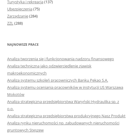
Turystyka i rekreacja
(137)
Ubezpieczenia
(75)
Zarządzanie
(284)
ZZL
(288)
NAJNOWSZE PRACE
Analiza tworzenia się i funkcjonowania nadzoru finansowego
Analiza techniczna jako odzwierciedlenie zjawisk
makroekonomicznych
Analiza systemu szkoleń pracowniczych Banku Pekao S.A.
Analiza systemu oceniania pracowników w instytucji US Warszawa
Mokotów
Analiza strategiczna przedsiębiorstwa Waryński Hydraulika sp. z
o.o.
Analiza strategiczna przedsiębiorstwa produkcyjnego Nasz Produkt
Analiza rynku nieruchomości np. zabudowanych nieruchomości
gruntowych Stęszew