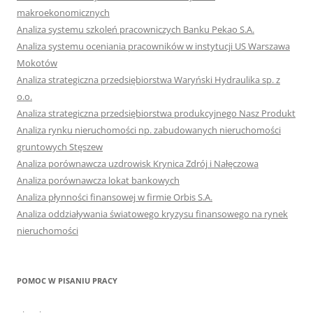
makroekonomicznych
Analiza systemu szkoleń pracowniczych Banku Pekao S.A.
Analiza systemu oceniania pracowników w instytucji US Warszawa
Mokotów
Analiza strategiczna przedsiębiorstwa Waryński Hydraulika sp. z
o.o.
Analiza strategiczna przedsiębiorstwa produkcyjnego Nasz Produkt
Analiza rynku nieruchomości np. zabudowanych nieruchomości
gruntowych Stęszew
Analiza porównawcza uzdrowisk Krynica Zdrój i Nałęczowa
Analiza porównawcza lokat bankowych
Analiza płynności finansowej w firmie Orbis S.A.
Analiza oddziaływania światowego kryzysu finansowego na rynek
nieruchomości
POMOC W PISANIU PRACY