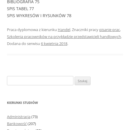
BIBLIOGRAFIA 75
SPIS TABEL 77
SPIS WYKRESÓW I RYSUNKÓW 78
Praca dyplomowa z kierunku
Handel
. Znaczniki pracy
pisanie prac
,
Szkolenia pracowników na przykładzie przedstawicieli handlowych
.
Dodana do serwisu
6 kwietnia 2018
.
S
z
u
k
KIERUNKI STUDIÓW
a
j
Administracja
(73)
:
Bankowość
(207)