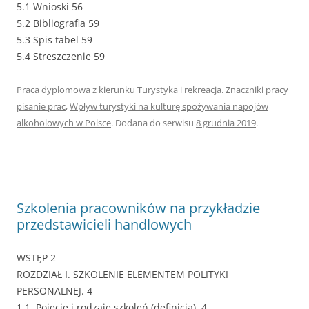
5.1 Wnioski 56
5.2 Bibliografia 59
5.3 Spis tabel 59
5.4 Streszczenie 59
Praca dyplomowa z kierunku
Turystyka i rekreacja
. Znaczniki pracy
pisanie prac
,
Wpływ turystyki na kulturę spożywania napojów
alkoholowych w Polsce
. Dodana do serwisu
8 grudnia 2019
.
Szkolenia pracowników na przykładzie
przedstawicieli handlowych
WSTĘP 2
ROZDZIAŁ I. SZKOLENIE ELEMENTEM POLITYKI
PERSONALNEJ. 4
1.1. Pojęcie i rodzaje szkoleń (definicja). 4