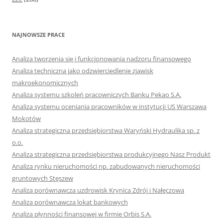
NAJNOWSZE PRACE
Analiza tworzenia się i funkcjonowania nadzoru finansowego
Analiza techniczna jako odzwierciedlenie zjawisk
makroekonomicznych
Analiza systemu szkoleń pracowniczych Banku Pekao S.A.
Analiza systemu oceniania pracowników w instytucji US Warszawa
Mokotów
Analiza strategiczna przedsiębiorstwa Waryński Hydraulika sp. z
o.o.
Analiza strategiczna przedsiębiorstwa produkcyjnego Nasz Produkt
Analiza rynku nieruchomości np. zabudowanych nieruchomości
gruntowych Stęszew
Analiza porównawcza uzdrowisk Krynica Zdrój i Nałęczowa
Analiza porównawcza lokat bankowych
Analiza płynności finansowej w firmie Orbis S.A.