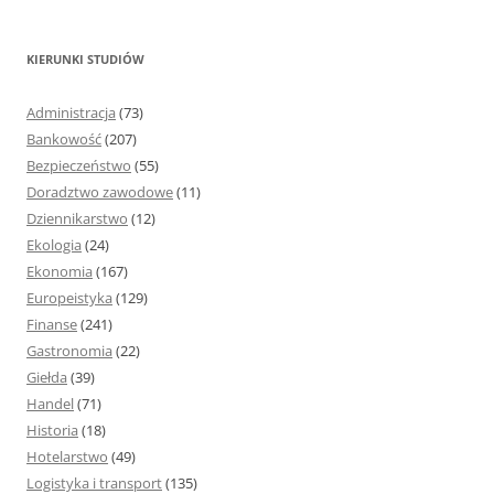
u
k
KIERUNKI STUDIÓW
a
j
Administracja
(73)
:
Bankowość
(207)
Bezpieczeństwo
(55)
Doradztwo zawodowe
(11)
Dziennikarstwo
(12)
Ekologia
(24)
Ekonomia
(167)
Europeistyka
(129)
Finanse
(241)
Gastronomia
(22)
Giełda
(39)
Handel
(71)
Historia
(18)
Hotelarstwo
(49)
Logistyka i transport
(135)