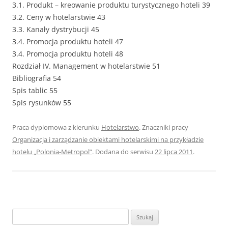
3.1. Produkt – kreowanie produktu turystycznego hoteli 39
3.2. Ceny w hotelarstwie 43
3.3. Kanały dystrybucji 45
3.4. Promocja produktu hoteli 47
3.4. Promocja produktu hoteli 48
Rozdział IV. Management w hotelarstwie 51
Bibliografia 54
Spis tablic 55
Spis rysunków 55
Praca dyplomowa z kierunku
Hotelarstwo
. Znaczniki pracy
Organizacja i zarządzanie obiektami hotelarskimi na przykładzie
hotelu „Polonia-Metropol”
. Dodana do serwisu
22 lipca 2011
.
S
z