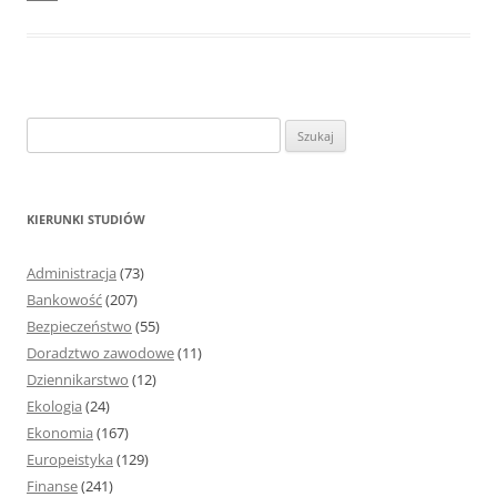
S
z
u
k
KIERUNKI STUDIÓW
a
j
Administracja
(73)
:
Bankowość
(207)
Bezpieczeństwo
(55)
Doradztwo zawodowe
(11)
Dziennikarstwo
(12)
Ekologia
(24)
Ekonomia
(167)
Europeistyka
(129)
Finanse
(241)