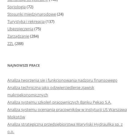
Socjologia
(72)
Stosunki międzynarodowe
(24)
Turystyka i rekreacja
(137)
Ubezpieczenia
(75)
Zarządzanie
(284)
ZZL
(288)
NAJNOWSZE PRACE
Analiza tworzenia się i funkcjonowania nadzoru finansowego
Analiza techniczna jako odzwierciedlenie zjawisk
makroekonomicznych
Analiza systemu szkoleń pracowniczych Banku Pekao S.A.
Analiza systemu oceniania pracowników w instytucji US Warszawa
Mokotów
Analiza strategiczna przedsiębiorstwa Waryński Hydraulika sp. z
o.o.