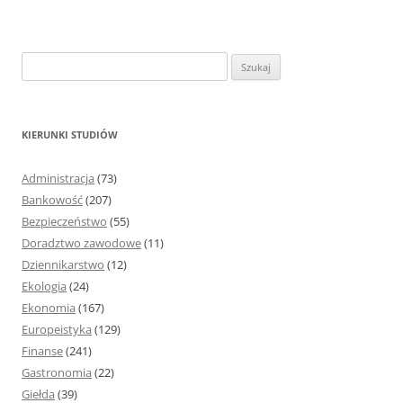
S
z
u
k
KIERUNKI STUDIÓW
a
j
Administracja
(73)
:
Bankowość
(207)
Bezpieczeństwo
(55)
Doradztwo zawodowe
(11)
Dziennikarstwo
(12)
Ekologia
(24)
Ekonomia
(167)
Europeistyka
(129)
Finanse
(241)
Gastronomia
(22)
Giełda
(39)