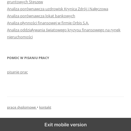
gruntowych Stęszew
Analiza porównawcza uzdrowisk Krynica Zdrój i Nałęczowa
Analiza porównawcza lokat bankowych
Analiza płynności finansowej w firmie Orbis S.A.
Analiza oddziaływania światowego kryzysu finansowego na rynek
nieruchomości
POMOC W PISANIU PRACY
pisanie prac
prace dyplomowe
•
kontakt
Exit mobile version