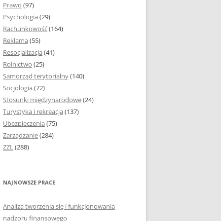
Prawo
(97)
I PODROZDZIAŁY
Psychologia
(29)
Rachunkowość
(164)
IE PRACY
Reklama
(55)
EJ
Resocjalizacja
(41)
Rolnictwo
(25)
IA
Samorząd terytorialny
(140)
KÓW, TABEL I
Socjologia
(72)
ÓW
Stosunki międzynarodowe
(24)
Turystyka i rekreacja
(137)
CYTATY
Ubezpieczenia
(75)
Zarządzanie
(284)
SUNKI ORAZ WYKRESY
ZZL
(288)
ACY DYPLOMOWEJ I
NAJNOWSZE PRACE
NIE AUTORA PRACY
Analiza tworzenia się i funkcjonowania
TÓRE POMOGĄ CI
nadzoru finansowego