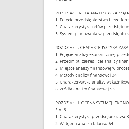
EUROPEISTYKA
ROZDZIAŁ I. ROLA ANALIZY W ZARZĄ
1. Pojęcie przedsiębiorstwa i jego fo
FINANSE
2. Charakterystyka celów przedsiębio
GASTRONOMIA
3. System planowania w przedsiębiors
GIEŁDA
ROZDZIAŁ II. CHARAKTERYSTYKA ZASA
1. Pojęcie analizy ekonomicznej przed
HANDEL
2. Przedmiot, zakres i cel analizy fina
3. Miejsce analizy finansowej w proce
HISTORIA
4. Metody analizy finansowej 34
HOTELARSTWO
5. Charakterystyka analizy wskaźniko
6. Źródła analizy finansowej 53
LOGISTYKA I TRAN
ROZDZIAŁ III. OCENA SYTUACJI EKO
MARKETING
S.A. 61
MARKETING POLIT
1. Charakterystyka przedsiębiorstwa 
2. Wstępna analiza bilansu 64
NIERUCHOMOŚCI