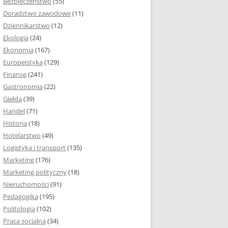
Bezpieczeństwo
(55)
 I ROZMIAR PRACY
Doradztwo zawodowe
(11)
EJ
Dziennikarstwo
(12)
PRACY DYPLOMOWEJ –
Ekologia
(24)
IA, NUMEROWANIE
Ekonomia
(167)
Europeistyka
(129)
MARGINESY I
Finanse
(241)
STRON
Gastronomia
(22)
Giełda
(39)
 AKAPITU W PRACY
Handel
(71)
EJ
Historia
(18)
Y DYPLOMOWEJ
Hotelarstwo
(49)
Logistyka i transport
(135)
TUŁOWA PRACY
Marketing
(176)
EJ
Marketing polityczny
(18)
Nieruchomości
(91)
I W PRACY
Pedagogika
(195)
EJ
Politologia
(102)
Praca socjalna
(34)
CY DYPLOMOWEJ