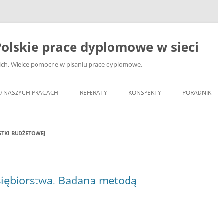
olskie prace dyplomowe w sieci
ckich. Wielce pomocne w pisaniu prace dyplomowe.
O NASZYCH PRACACH
REFERATY
KONSPEKTY
PORADNIK
JAK WYBRA
DYPLOMOW
TKI BUDŻETOWEJ
JAK ZBIER
MATERIAŁY
DYPLOMOW
siębiorstwa. Badana metodą
ANALIZA Ź
BIBLIOGRA