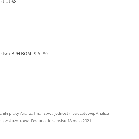
strat 68
1
ROZDZIAŁY 
ZAKOŃCZEN
DYPLOMOW
BIBLIOGRAF
rstwa BPH BOMI S.A. 80
SPIS RYSUN
ZAŁĄCZNIK
PRZYPISY, 
TABELE, RY
OPRAWA PR
ILOŚĆ KOPII
RIALNY
czniki pracy
Analiza finansowa jednostki budżetowej
,
Analiza
OŚWIADCZE
odą wskaźnikowa
. Dodana do serwisu
18 maja 2021
.
KSIĄŻKI, K
EACJA