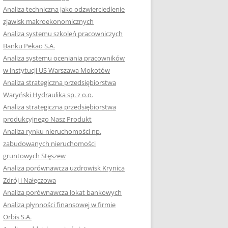
RACĘ DYPLOMOWĄ
Analiza techniczna jako odzwierciedlenie
zjawisk makroekonomicznych
OTOWAĆ SIĘ DO
Analiza systemu szkoleń pracowniczych
GZAMINU
Banku Pekao S.A.
EGO?
Analiza systemu oceniania pracowników
W PRACACH
w instytucji US Warszawa Mokotów
YCH
Analiza strategiczna przedsiębiorstwa
Waryński Hydraulika sp. z o.o.
OTOWAĆ SIĘ DO
Analiza strategiczna przedsiębiorstwa
ACY DYPLOMOWEJ
produkcyjnego Nasz Produkt
Analiza rynku nieruchomości np.
zabudowanych nieruchomości
gruntowych Stęszew
Analiza porównawcza uzdrowisk Krynica
Zdrój i Nałęczowa
Analiza porównawcza lokat bankowych
Analiza płynności finansowej w firmie
Orbis S.A.