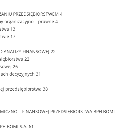
ZAWARTOŚĆ
DYPLOMOW
DZANIU PRZEDSIĘBIORSTWEM 4
rmy organizacyjno – prawne 4
ESTETYKA 
rstwa 13
WYRÓŻNIEN
twie 17
CZCIONKA, 
WIELKOŚĆ 
D ANALIZY FINANSOWEJ 22
siębiorstwa 22
STRUKTURA
nsowej 26
DYPLOMOW
sach decyzyjnych 31
STYL PRAC
wej przedsiębiorstwa 38
STRONA TY
SPORT
DYPLOMOW
NOMICZNO – FINANSOWEJ PRZEDSIĘBIORSTWA BPH BOMI
SPIS TREŚC
DYPLOMOW
YCZNY
BPH BOMI S.A. 61
WSTĘP PRA