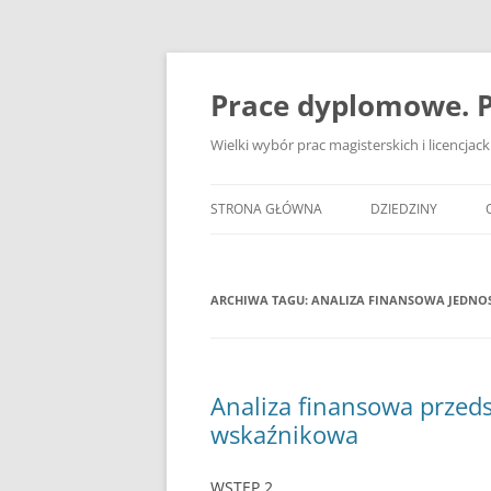
Przejdź
do
treści
Prace dyplomowe. P
Wielki wybór prac magisterskich i licencja
STRONA GŁÓWNA
DZIEDZINY
ADMINISTRACJA
ARCHIWA TAGU:
ANALIZA FINANSOWA JEDNOS
BANKOWOŚĆ
BEZPIECZEŃSTWO
DZIENNIKARSTWO
Analiza finansowa przed
wskaźnikowa
EKOLOGIA
EKONOMIA
WSTĘP 2