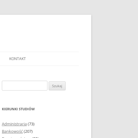
KONTAKT
Ć TEMAT PRACY
EJ?
Szukaj:
AĆ I OPRACOWYWAĆ
 DO PRACY
EJ?
KIERUNKI STUDIÓW
RÓDEŁ
Administracja
(73)
FICZNYCH
Bankowość
(207)