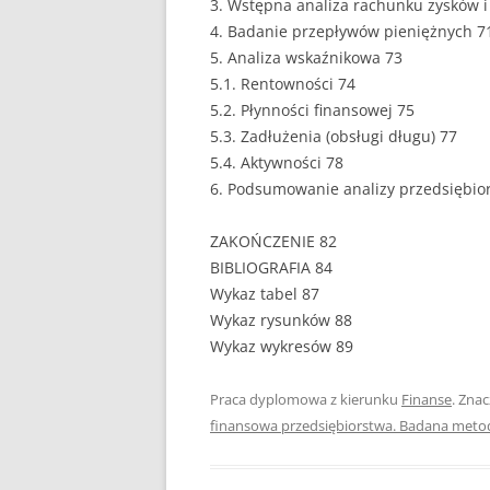
3. Wstępna analiza rachunku zysków i 
4. Badanie przepływów pieniężnych 7
PEDAGOGIKA
5. Analiza wskaźnikowa 73
5.1. Rentowności 74
POLITOLOGIA
5.2. Płynności finansowej 75
PRAWO
5.3. Zadłużenia (obsługi długu) 77
5.4. Aktywności 78
PSYCHOLOGIA
6. Podsumowanie analizy przedsiębio
RACHUNKOWOŚĆ
ZAKOŃCZENIE 82
REKLAMA
BIBLIOGRAFIA 84
Wykaz tabel 87
RESOCJALIZACJA
Wykaz rysunków 88
Wykaz wykresów 89
ROLNICTWO
SAMORZĄD TERYTO
Praca dyplomowa z kierunku
Finanse
. Zna
finansowa przedsiębiorstwa. Badana met
SOCJOLOGIA
TURYSTYKA I REKR