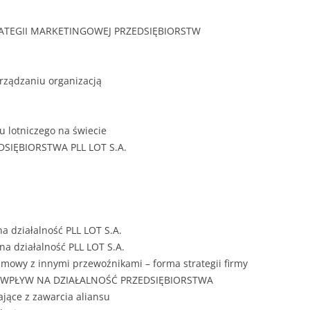
ZAWARTOŚĆ
DYPLOMOW
RATEGII MARKETINGOWEJ PRZEDSIĘBIORSTW
ESTETYKA 
WYRÓŻNIEN
arządzaniu organizacją
CZCIONKA, 
WIELKOŚĆ 
u lotniczego na świecie
STRUKTURA
SIĘBIORSTWA PLL LOT S.A.
DYPLOMOW
STYL PRAC
STRONA TY
SPORT
DYPLOMOW
a działalność PLL LOT S.A.
na działalność PLL LOT S.A.
SPIS TREŚC
a umowy z innymi przewoźnikami – forma strategii firmy
DYPLOMOW
YCZNY
 ICH WPŁYW NA DZIAŁALNOŚĆ PRZEDSIĘBIORSTWA
ające z zawarcia aliansu
WSTĘP PRA