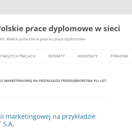
olskie prace dyplomowe w sieci
ckich. Wielce pomocne w pisaniu prace dyplomowe.
O NASZYCH PRACACH
REFERATY
KONSPEKTY
PORADNIK
JAK WYBRA
DYPLOMOW
GII MARKETINGOWEJ NA PRZYKŁADZIE PRZEDSIĘBIORSTWA PLL LOT
JAK ZBIER
MATERIAŁY
DYPLOMOW
gii marketingowej na przykładzie
ANALIZA Ź
BIBLIOGRA
 S.A.