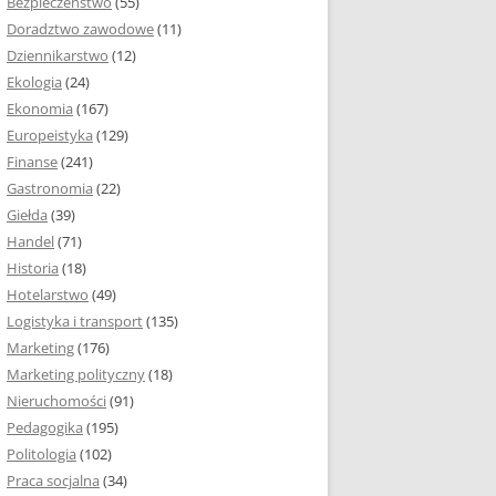
Bezpieczeństwo
(55)
 I ROZMIAR PRACY
Doradztwo zawodowe
(11)
EJ
Dziennikarstwo
(12)
PRACY DYPLOMOWEJ –
Ekologia
(24)
IA, NUMEROWANIE
Ekonomia
(167)
Europeistyka
(129)
MARGINESY I
Finanse
(241)
STRON
Gastronomia
(22)
Giełda
(39)
 AKAPITU W PRACY
Handel
(71)
EJ
Historia
(18)
Y DYPLOMOWEJ
Hotelarstwo
(49)
Logistyka i transport
(135)
TUŁOWA PRACY
Marketing
(176)
EJ
Marketing polityczny
(18)
Nieruchomości
(91)
I W PRACY
Pedagogika
(195)
EJ
Politologia
(102)
Praca socjalna
(34)
CY DYPLOMOWEJ