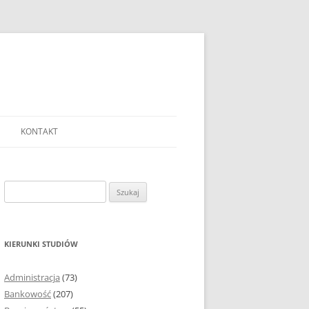
KONTAKT
Ć TEMAT PRACY
EJ?
Szukaj:
AĆ I OPRACOWYWAĆ
 DO PRACY
EJ?
KIERUNKI STUDIÓW
RÓDEŁ
Administracja
(73)
FICZNYCH
Bankowość
(207)