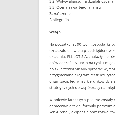
3.2. Wpływ aliansu na działalność ma
3.3. Ocena zawartego aliansu
PEDAGOGIKA
Zakończenie
Bibliografia
POLITOLOGIA
PRAWO
Wstęp
PSYCHOLOGIA
Na początku lat 90-tych gospodarka po
oznaczało dla wielu przedsiębiorstw
RACHUNKOWOŚĆ
działania. PLL LOT S.A. znalazły się r
REKLAMA
doświadczeń, sytuacja na rynku międ
polski przewoźnik aby sprostać wymo
RESOCJALIZACJA
przygotowano program restrukturyzacj
organizacji. Jednym z kierunków dzia
ROLNICTWO
strategicznych do współpracy na mię
SAMORZĄD TERYTO
W połowie lat 90-tych podjęte zostały 
SOCJOLOGIA
opracowanie takiej formuły porozumie
konkurencji, ekspansję oraz rozwój 
TURYSTYKA I REKR