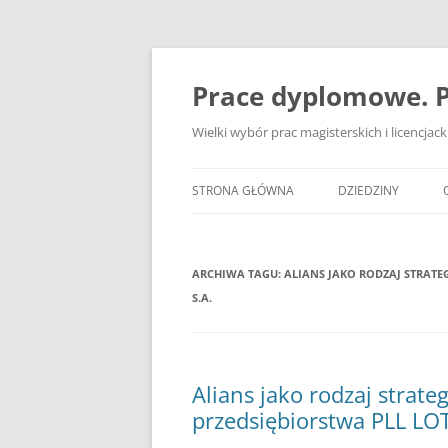
Przejdź
do
treści
Prace dyplomowe. P
Wielki wybór prac magisterskich i licencja
STRONA GŁÓWNA
DZIEDZINY
ADMINISTRACJA
ARCHIWA TAGU:
ALIANS JAKO RODZAJ STRATE
BANKOWOŚĆ
S.A.
BEZPIECZEŃSTWO
DZIENNIKARSTWO
Alians jako rodzaj strate
EKOLOGIA
przedsiębiorstwa PLL LOT
EKONOMIA