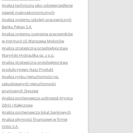
RACĘ DYPLOMOWĄ
Analiza techniczna jako odzwierciedlenie
zjawisk makroekonomicznych
OTOWAĆ SIĘ DO
Analiza systemu szkoleń pracowniczych
GZAMINU
Banku Pekao S.A.
EGO?
Analiza systemu oceniania pracowników
W PRACACH
w instytucji US Warszawa Mokotów
YCH
Analiza strategiczna przedsiębiorstwa
Waryński Hydraulika sp. z o.o.
OTOWAĆ SIĘ DO
Analiza strategiczna przedsiębiorstwa
ACY DYPLOMOWEJ
produkcyjnego Nasz Produkt
Analiza rynku nieruchomości np.
zabudowanych nieruchomości
gruntowych Stęszew
Analiza porównawcza uzdrowisk Krynica
Zdrój i Nałęczowa
Analiza porównawcza lokat bankowych
Analiza płynności finansowej w firmie
Orbis S.A.