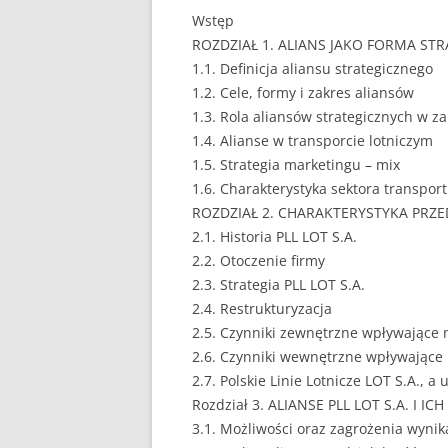
Wstęp
EUROPEISTYKA
ROZDZIAŁ 1. ALIANS JAKO FORMA ST
1.1. Definicja aliansu strategicznego
FINANSE
1.2. Cele, formy i zakres aliansów
GASTRONOMIA
1.3. Rola aliansów strategicznych w z
1.4. Alianse w transporcie lotniczym
GIEŁDA
1.5. Strategia marketingu – mix
1.6. Charakterystyka sektora transport
HANDEL
ROZDZIAŁ 2. CHARAKTERYSTYKA PRZED
2.1. Historia PLL LOT S.A.
HISTORIA
2.2. Otoczenie firmy
HOTELARSTWO
2.3. Strategia PLL LOT S.A.
2.4. Restrukturyzacja
LOGISTYKA I TRAN
2.5. Czynniki zewnętrzne wpływające n
2.6. Czynniki wewnętrzne wpływające 
MARKETING
2.7. Polskie Linie Lotnicze LOT S.A., 
MARKETING POLIT
Rozdział 3. ALIANSE PLL LOT S.A. I
3.1. Możliwości oraz zagrożenia wynik
NIERUCHOMOŚCI