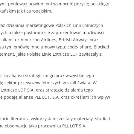
NAPISAĆ P
wym, ponieważ powinni oni wzmocnić pozycję polskiego
ańskim jak i europejskim.
JAK PRZYG
USTNEGO E
az działania marketingowe Polskich Linii Lotniczych
DYPLOMOW
-tych a także postaram się zaprezentować możliwości
aliansu z American Airlines, British Airways oraz
HIPOTEZY 
oza tym omówię inne umowy typu: code- share, Blocked
DYPLOMOW
ement, jakie Polskie Linie Lotnicze LOT zawiązały z
JAK PRZYG
OBRONY PR
ko aliansu strategicznego oraz wszystkie jego
ę sektor przewozów lotniczych w skali świata. W
 Lotnicze LOT S.A. oraz strategię działania tego
e podaję alianse PLL LOT. S.A. oraz określam ich wpływ
ie literaturą wykorzystane zostały materiały, studia i
e obserwacje jako pracownika PLL LOT S.A.