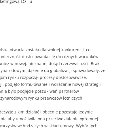
rketingową LOT-u
ROZDZIAŁY 
ZAKOŃCZEN
DYPLOMOW
BIBLIOGRAF
lska otwarta została dla wolnej konkurencji, co
SPIS RYSUN
 konieczność dostosowania się do różnych warunków
ZAŁĄCZNIK
ównież w nowej, nieznanej dotąd rzeczywistości. Brak
PRZYPISY, 
zynarodowym, dążenie do globalizacji spowodowały, że
gom rynku rozpoczął procesy dostosowawcze,
TABELE, RY
i, podjęto formułowanie i wdrażanie nowej strategii
łania było podjęcie poszukiwań partnerów
OPRAWA PR
dzynarodowym rynku przewozów lotniczych.
ILOŚĆ KOPII
RIALNY
decyzje z kim działać i obecnie pozostaje jedynie
OŚWIADCZE
nia aby umożliwiła ona przeciwdziałanie ogromnej
KSIĄŻKI, K
towarzystw wchodzących w skład umowy. Wybór tych
EACJA