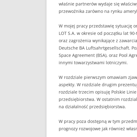
właśnie partnerów wydaje się właści
przewoźnika zarówno na rynku ameryk
UBEZPIECZENIA
ZARZĄDZANIE
W mojej pracy przedstawię sytuację or
LOT S.A. w okresie od początku lat 90
ZZL
oraz zagrożenia wynikające z zawarcia 
Deutsche BA Luftsahrtgesellschaft. P
Space Agreement (BSA), oraz Pool Agre
innymi towarzystwami lotniczymi.
W rozdziale pierwszym omawiam zjawis
aspekty. W rozdziale drugim prezentuj
rozdziale trzecim opisuję Polskie Linie
przedsiębiorstwa. W ostatnim rozdzial
na działalność przedsiębiorstwa.
W pracy poza dostępną w tym przedmioc
prognozy rozwojowe jak również własn