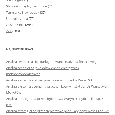
Socjologia
(72)
Stosunki międzynarodowe
(24)
Turystyka i rekreacja
(137)
Ubezpieczenia
(75)
Zarządzanie
(284)
ZZL
(288)
NAJNOWSZE PRACE
Analiza tworzenia się i funkcjonowania nadzoru finansowego
Analiza techniczna jako odzwierciedlenie zjawisk
makroekonomicznych
Analiza systemu szkoleń pracowniczych Banku Pekao S.A.
Analiza systemu oceniania pracowników w instytucji US Warszawa
Mokotów
Analiza strategiczna przedsiębiorstwa Waryński Hydraulika sp. z
o.o.
Analiza strategiczna przedsiębiorstwa produkcyjnego Nasz Produkt