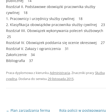
publicznej 14
Rozdział II. Podstawowe obowiązki pracownika służby
cywilnej 18
1. Pracownicy i urzędnicy służby cywilnej 18
2. Klasyfikacja obowiązków pracownika służby cywilnej 23
Rozdział IIII. Obowiązek wykonywania poleceń służbowych
25
Rozdział IV. Obowiązek poddania się ocenie okresowej 27
Rozdział V. Zakazy i ograniczenia 31
Zakończenie 34
Bibliografia 37
Praca dyplomowa z kierunku
Administracja
. Znaczniki pracy
Służba
cywilna
. Dodana do serwisu
29 listopada 2015
.
Nawigacja
←
Plan zarządzania fermą
Rola policji w postępowaniu