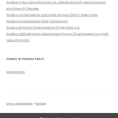
Analiza rynku nieruchomości np. zabudowanych nieruchomości
gruntowych Stęszew
Analiza porównawcza uzdrowisk Krynica Zdrój i Nałęczowa
Analiza porównawcza lokat bankowych
Analiza płynności finansowej w firmie Orbis S.A.
Analiza oddziaływania światowego kryzysu finansowego na rynek
nieruchomości
POMOC W PISANIU PRACY
pisanie prac
prace dyplomowe
•
kontakt