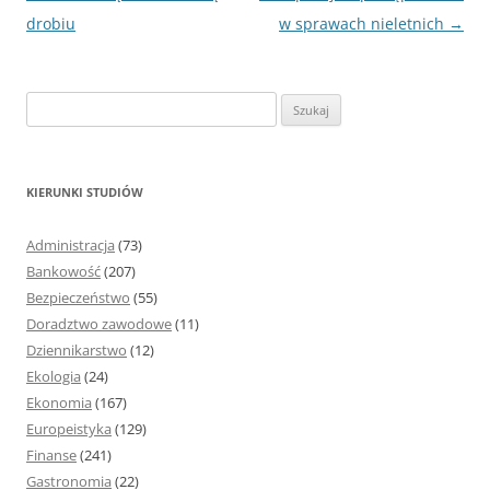
wpisu
drobiu
w sprawach nieletnich
→
S
z
u
k
KIERUNKI STUDIÓW
a
j
Administracja
(73)
:
Bankowość
(207)
Bezpieczeństwo
(55)
Doradztwo zawodowe
(11)
Dziennikarstwo
(12)
Ekologia
(24)
Ekonomia
(167)
Europeistyka
(129)
Finanse
(241)
Gastronomia
(22)