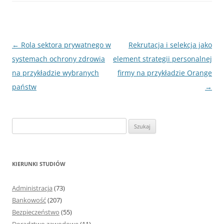
Nawigacja
←
Rola sektora prywatnego w
Rekrutacja i selekcja jako
wpisu
systemach ochrony zdrowia
element strategii personalnej
na przykładzie wybranych
firmy na przykładzie Orange
państw
→
S
z
u
k
KIERUNKI STUDIÓW
a
j
Administracja
(73)
:
Bankowość
(207)
Bezpieczeństwo
(55)