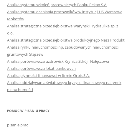
Analiza systemu szkoleń pracowniczych Banku Pekao S.A.
Analiza systemu oceniania pracowników w instytucji US Warszawa
Mokotów
Analiza strategiczna przedsiębiorstwa Waryński Hydraulika sp. z
o.o.
Analiza strategiczna przedsiębiorstwa produkcyjnego Nasz Produkt
Analiza rynku nieruchomości np. zabudowanych nieruchomości
gruntowych Stęszew
Analiza porównawcza uzdrowisk Krynica Zdrój i Nałęczowa
Analiza porównawcza lokat bankowych
Analiza płynności finansowej w firmie Orbis S.A.
Analiza oddziaływania światowego kryzysu finansowego na rynek
nieruchomości
POMOC W PISANIU PRACY
pisanie prac