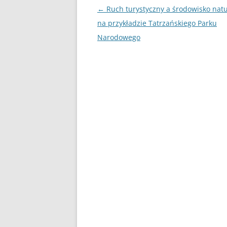
Nawigacja
←
Ruch turystyczny a środowisko nat
UBEZPIECZENIA
wpisu
na przykładzie Tatrzańskiego Parku
Narodowego
ZARZĄDZANIE
ZZL