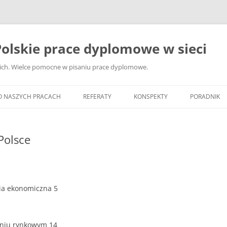
olskie prace dyplomowe w sieci
ckich. Wielce pomocne w pisaniu prace dyplomowe.
O NASZYCH PRACACH
REFERATY
KONSPEKTY
PORADNIK
JAK WYBRA
DYPLOMOW
Polsce
JAK ZBIER
MATERIAŁY
DYPLOMOW
ria ekonomiczna 5
ANALIZA Ź
BIBLIOGRA
eniu rynkowym 14