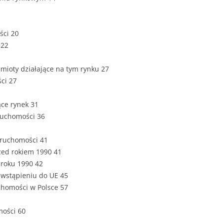
ZAWARTOŚĆ
DYPLOMOW
ści 20
ESTETYKA 
 22
WYRÓŻNIEN
CZCIONKA, 
dmioty działające na tym rynku 27
WIELKOŚĆ 
ści 27
STRUKTURA
ące rynek 31
DYPLOMOW
eruchomości 36
STYL PRAC
eruchomości 41
STRONA TY
zed rokiem 1990 41
SPORT
DYPLOMOW
 roku 1990 42
 wstąpieniu do UE 45
SPIS TREŚC
chomości w Polsce 57
DYPLOMOW
YCZNY
mości 60
WSTĘP PRA