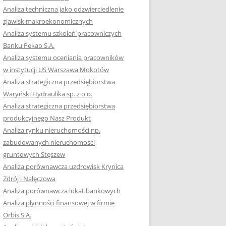
RACĘ DYPLOMOWĄ
Analiza techniczna jako odzwierciedlenie
zjawisk makroekonomicznych
OTOWAĆ SIĘ DO
Analiza systemu szkoleń pracowniczych
GZAMINU
Banku Pekao S.A.
EGO?
Analiza systemu oceniania pracowników
W PRACACH
w instytucji US Warszawa Mokotów
YCH
Analiza strategiczna przedsiębiorstwa
Waryński Hydraulika sp. z o.o.
OTOWAĆ SIĘ DO
Analiza strategiczna przedsiębiorstwa
ACY DYPLOMOWEJ
produkcyjnego Nasz Produkt
Analiza rynku nieruchomości np.
zabudowanych nieruchomości
gruntowych Stęszew
Analiza porównawcza uzdrowisk Krynica
Zdrój i Nałęczowa
Analiza porównawcza lokat bankowych
Analiza płynności finansowej w firmie
Orbis S.A.