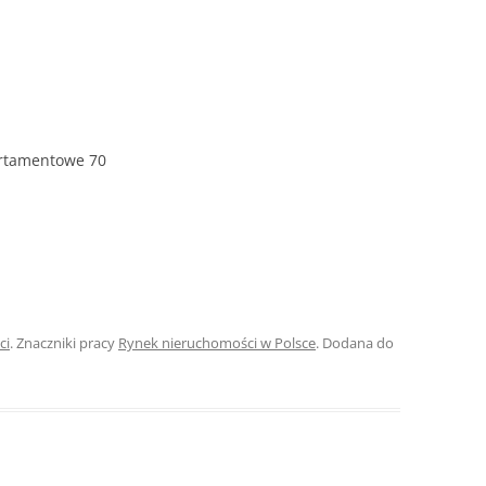
ROZDZIAŁY 
ZAKOŃCZEN
DYPLOMOW
BIBLIOGRAF
artamentowe 70
SPIS RYSUN
ZAŁĄCZNIK
PRZYPISY, 
TABELE, RY
ci
. Znaczniki pracy
Rynek nieruchomości w Polsce
. Dodana do
OPRAWA PR
ILOŚĆ KOPII
RIALNY
OŚWIADCZE
KSIĄŻKI, K
EACJA