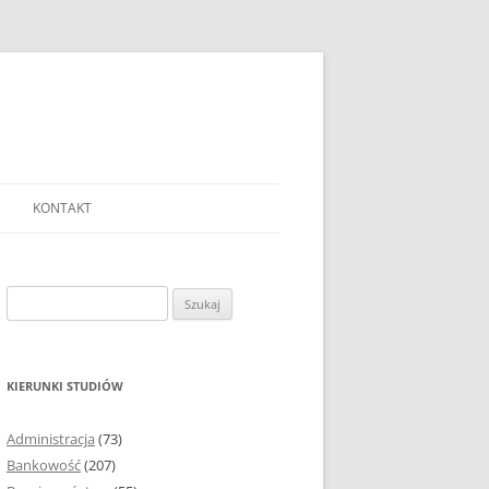
KONTAKT
Ć TEMAT PRACY
EJ?
Szukaj:
AĆ I OPRACOWYWAĆ
 DO PRACY
EJ?
KIERUNKI STUDIÓW
RÓDEŁ
Administracja
(73)
FICZNYCH
Bankowość
(207)