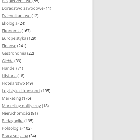
Bezpieczeństwo
(55)
 I ROZMIAR PRACY
Doradztwo zawodowe
(11)
EJ
Dziennikarstwo
(12)
PRACY DYPLOMOWEJ –
Ekologia
(24)
IA, NUMEROWANIE
Ekonomia
(167)
Europeistyka
(129)
MARGINESY I
Finanse
(241)
STRON
Gastronomia
(22)
Giełda
(39)
 AKAPITU W PRACY
Handel
(71)
EJ
Historia
(18)
Y DYPLOMOWEJ
Hotelarstwo
(49)
Logistyka i transport
(135)
TUŁOWA PRACY
Marketing
(176)
EJ
Marketing polityczny
(18)
Nieruchomości
(91)
I W PRACY
Pedagogika
(195)
EJ
Politologia
(102)
Praca socjalna
(34)
CY DYPLOMOWEJ