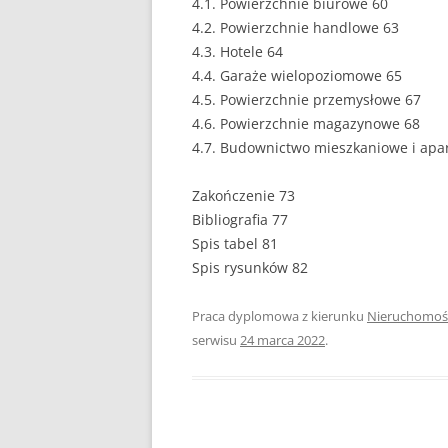
4.1. Powierzchnie biurowe 60
4.2. Powierzchnie handlowe 63
PEDAGOGIKA
4.3. Hotele 64
4.4. Garaże wielopoziomowe 65
POLITOLOGIA
4.5. Powierzchnie przemysłowe 67
PRAWO
4.6. Powierzchnie magazynowe 68
4.7. Budownictwo mieszkaniowe i ap
PSYCHOLOGIA
Zakończenie 73
RACHUNKOWOŚĆ
Bibliografia 77
REKLAMA
Spis tabel 81
Spis rysunków 82
RESOCJALIZACJA
Praca dyplomowa z kierunku
Nieruchomoś
ROLNICTWO
serwisu
24 marca 2022
.
SAMORZĄD TERYTO
SOCJOLOGIA
TURYSTYKA I REKR