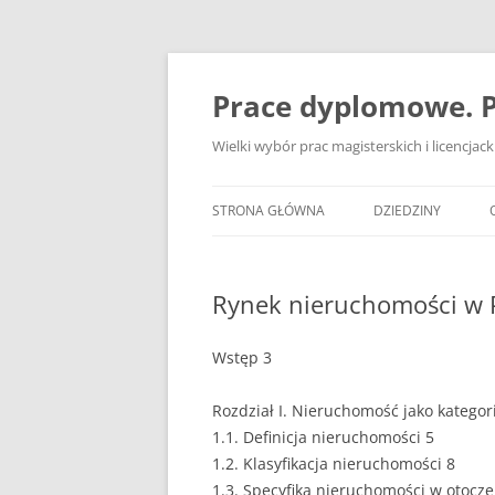
Przejdź
do
treści
Prace dyplomowe. P
Wielki wybór prac magisterskich i licencja
STRONA GŁÓWNA
DZIEDZINY
ADMINISTRACJA
Rynek nieruchomości w 
BANKOWOŚĆ
BEZPIECZEŃSTWO
Wstęp 3
DZIENNIKARSTWO
Rozdział I. Nieruchomość jako katego
1.1. Definicja nieruchomości 5
EKOLOGIA
1.2. Klasyfikacja nieruchomości 8
EKONOMIA
1.3. Specyfika nieruchomości w otocz