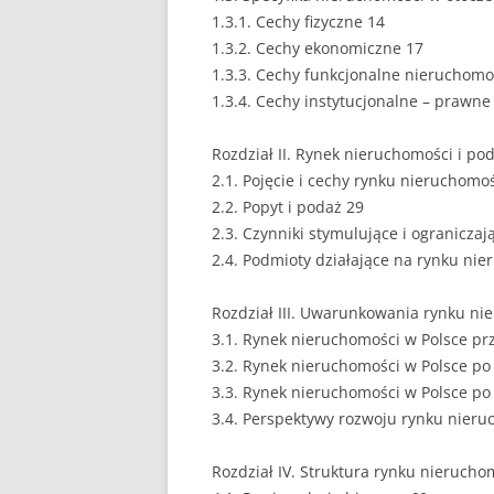
1.3.1. Cechy fizyczne 14
EUROPEISTYKA
1.3.2. Cechy ekonomiczne 17
1.3.3. Cechy funkcjonalne nieruchomo
FINANSE
1.3.4. Cechy instytucjonalne – prawne
GASTRONOMIA
Rozdział II. Rynek nieruchomości i po
GIEŁDA
2.1. Pojęcie i cechy rynku nieruchomo
2.2. Popyt i podaż 29
HANDEL
2.3. Czynniki stymulujące i ograniczaj
2.4. Podmioty działające na rynku ni
HISTORIA
HOTELARSTWO
Rozdział III. Uwarunkowania rynku ni
3.1. Rynek nieruchomości w Polsce pr
LOGISTYKA I TRAN
3.2. Rynek nieruchomości w Polsce po
3.3. Rynek nieruchomości w Polsce po
MARKETING
3.4. Perspektywy rozwoju rynku nieru
MARKETING POLIT
Rozdział IV. Struktura rynku nierucho
NIERUCHOMOŚCI