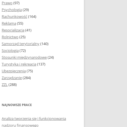
Prawo
(97)
I PODROZDZIAŁY
Psychologia
(29)
Rachunkowość
(164)
IE PRACY
Reklama
(55)
EJ
Resocjalizacja
(41)
Rolnictwo
(25)
IA
Samorząd terytorialny
(140)
KÓW, TABEL I
Socjologia
(72)
ÓW
Stosunki międzynarodowe
(24)
Turystyka i rekreacja
(137)
CYTATY
Ubezpieczenia
(75)
Zarządzanie
(284)
SUNKI ORAZ WYKRESY
ZZL
(288)
ACY DYPLOMOWEJ I
NAJNOWSZE PRACE
NIE AUTORA PRACY
Analiza tworzenia się i funkcjonowania
TÓRE POMOGĄ CI
nadzoru finansowego