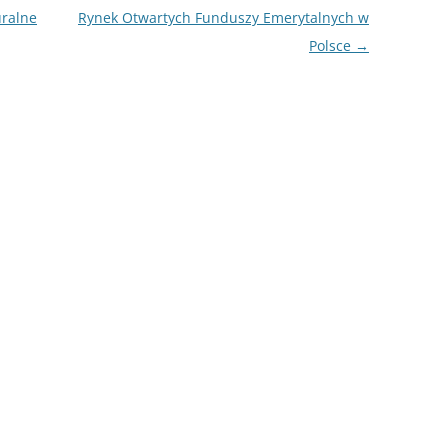
NAPISAĆ P
uralne
Rynek Otwartych Funduszy Emerytalnych w
Polsce
→
JAK PRZYG
USTNEGO E
DYPLOMOW
HIPOTEZY 
DYPLOMOW
JAK PRZYG
OBRONY PR