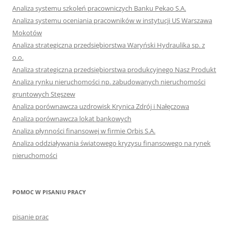
Analiza systemu szkoleń pracowniczych Banku Pekao S.A.
Analiza systemu oceniania pracowników w instytucji US Warszawa
Mokotów
Analiza strategiczna przedsiębiorstwa Waryński Hydraulika sp. z
o.o.
Analiza strategiczna przedsiębiorstwa produkcyjnego Nasz Produkt
Analiza rynku nieruchomości np. zabudowanych nieruchomości
gruntowych Stęszew
Analiza porównawcza uzdrowisk Krynica Zdrój i Nałęczowa
Analiza porównawcza lokat bankowych
Analiza płynności finansowej w firmie Orbis S.A.
Analiza oddziaływania światowego kryzysu finansowego na rynek
nieruchomości
POMOC W PISANIU PRACY
pisanie prac