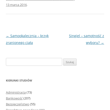
13 marca 2016
.
Nawigacja
←
Samookalecznia – krzyk
Singiel – samotność z
wpisu
zranionego ciała
wyboru?
→
S
z
u
k
KIERUNKI STUDIÓW
a
j
Administracja
(73)
:
Bankowość
(207)
Bezpieczeństwo
(55)