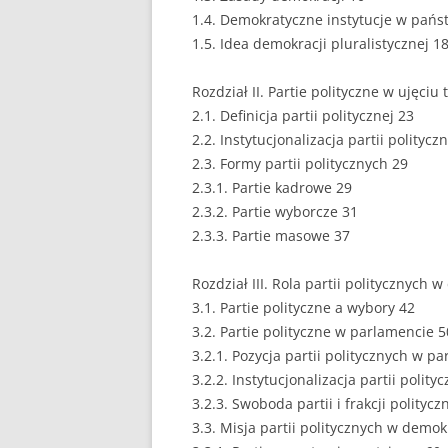
1.4. Demokratyczne instytucje w pańs
EUROPEISTYKA
1.5. Idea demokracji pluralistycznej 1
FINANSE
Rozdział II. Partie polityczne w ujęciu
GASTRONOMIA
2.1. Definicja partii politycznej 23
2.2. Instytucjonalizacja partii politycz
GIEŁDA
2.3. Formy partii politycznych 29
2.3.1. Partie kadrowe 29
HANDEL
2.3.2. Partie wyborcze 31
2.3.3. Partie masowe 37
HISTORIA
HOTELARSTWO
Rozdział III. Rola partii politycznych 
3.1. Partie polityczne a wybory 42
LOGISTYKA I TRAN
3.2. Partie polityczne w parlamencie 5
3.2.1. Pozycja partii politycznych w p
MARKETING
3.2.2. Instytucjonalizacja partii poli
MARKETING POLIT
3.2.3. Swoboda partii i frakcji polityc
3.3. Misja partii politycznych w demokr
NIERUCHOMOŚCI