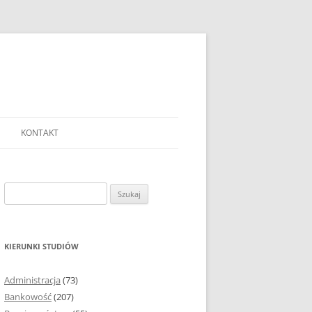
KONTAKT
Ć TEMAT PRACY
EJ?
Szukaj:
AĆ I OPRACOWYWAĆ
 DO PRACY
EJ?
KIERUNKI STUDIÓW
RÓDEŁ
Administracja
(73)
FICZNYCH
Bankowość
(207)