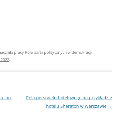
ROZDZIAŁY 
ZAKOŃCZEN
DYPLOMOW
BIBLIOGRAF
naczniki pracy
Rola partii politycznych w demokracji
SPIS RYSUN
 2022
.
ZAŁĄCZNIK
PRZYPISY, 
TABELE, RY
ńcuchu
Rola personelu hotelowego na przykładzie
OPRAWA PR
ILOŚĆ KOPII
hotelu Sheraton w Warszawie
→
RIALNY
OŚWIADCZE
KSIĄŻKI, K
EACJA