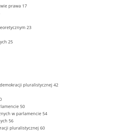
ZAWARTOŚĆ
twie prawa 17
DYPLOMOW
8
ESTETYKA 
 teoretycznym 23
WYRÓŻNIEN
CZCIONKA, 
nych 25
WIELKOŚĆ 
STRUKTURA
DYPLOMOW
STYL PRAC
w demokracji pluralistycznej 42
STRONA TY
SPORT
DYPLOMOW
0
arlamencie 50
SPIS TREŚC
tycznych w parlamencie 54
DYPLOMOW
YCZNY
znych 56
acji pluralistycznej 60
WSTĘP PRA