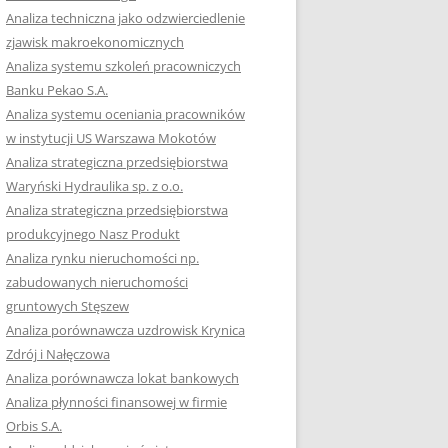
RACĘ DYPLOMOWĄ
Analiza techniczna jako odzwierciedlenie
zjawisk makroekonomicznych
OTOWAĆ SIĘ DO
Analiza systemu szkoleń pracowniczych
GZAMINU
Banku Pekao S.A.
EGO?
Analiza systemu oceniania pracowników
W PRACACH
w instytucji US Warszawa Mokotów
YCH
Analiza strategiczna przedsiębiorstwa
Waryński Hydraulika sp. z o.o.
OTOWAĆ SIĘ DO
Analiza strategiczna przedsiębiorstwa
ACY DYPLOMOWEJ
produkcyjnego Nasz Produkt
Analiza rynku nieruchomości np.
zabudowanych nieruchomości
gruntowych Stęszew
Analiza porównawcza uzdrowisk Krynica
Zdrój i Nałęczowa
Analiza porównawcza lokat bankowych
Analiza płynności finansowej w firmie
Orbis S.A.