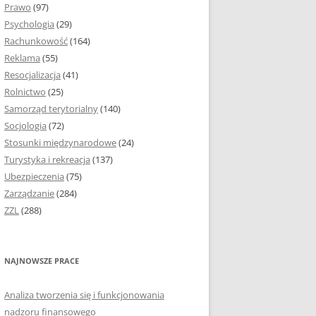
Prawo
(97)
I PODROZDZIAŁY
Psychologia
(29)
Rachunkowość
(164)
IE PRACY
Reklama
(55)
EJ
Resocjalizacja
(41)
Rolnictwo
(25)
IA
Samorząd terytorialny
(140)
KÓW, TABEL I
Socjologia
(72)
ÓW
Stosunki międzynarodowe
(24)
Turystyka i rekreacja
(137)
CYTATY
Ubezpieczenia
(75)
Zarządzanie
(284)
SUNKI ORAZ WYKRESY
ZZL
(288)
ACY DYPLOMOWEJ I
NAJNOWSZE PRACE
NIE AUTORA PRACY
Analiza tworzenia się i funkcjonowania
TÓRE POMOGĄ CI
nadzoru finansowego