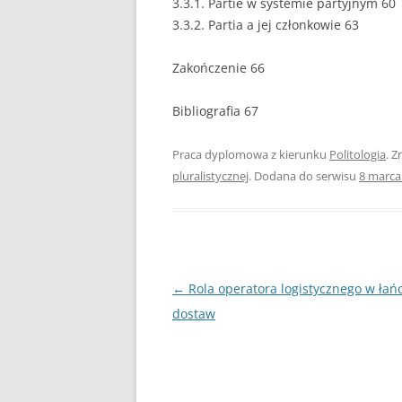
3.3.1. Partie w systemie partyjnym 60
3.3.2. Partia a jej członkowie 63
PEDAGOGIKA
Zakończenie 66
POLITOLOGIA
PRAWO
Bibliografia 67
PSYCHOLOGIA
Praca dyplomowa z kierunku
Politologia
. Z
pluralistycznej
. Dodana do serwisu
8 marca
RACHUNKOWOŚĆ
REKLAMA
RESOCJALIZACJA
Nawigacja
←
Rola operatora logistycznego w ła
ROLNICTWO
wpisu
dostaw
SAMORZĄD TERYTO
SOCJOLOGIA
TURYSTYKA I REKR