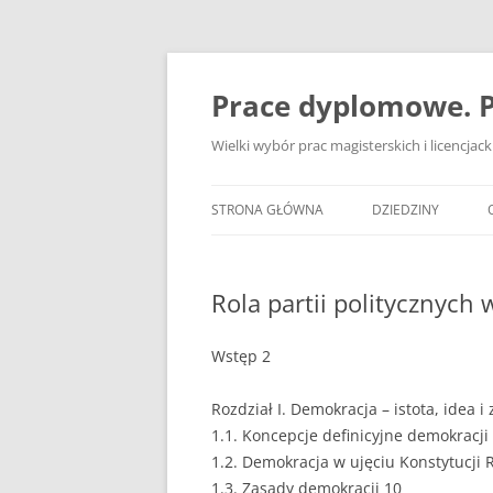
Przejdź
do
treści
Prace dyplomowe. P
Wielki wybór prac magisterskich i licencja
STRONA GŁÓWNA
DZIEDZINY
ADMINISTRACJA
Rola partii politycznych 
BANKOWOŚĆ
BEZPIECZEŃSTWO
Wstęp 2
DZIENNIKARSTWO
Rozdział I. Demokracja – istota, idea i
1.1. Koncepcje definicyjne demokracji
EKOLOGIA
1.2. Demokracja w ujęciu Konstytucji R
EKONOMIA
1.3. Zasady demokracji 10