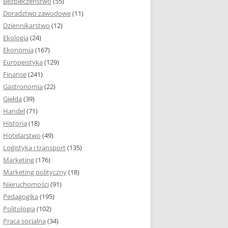
Bezpieczeństwo
(55)
 I ROZMIAR PRACY
Doradztwo zawodowe
(11)
EJ
Dziennikarstwo
(12)
PRACY DYPLOMOWEJ –
Ekologia
(24)
IA, NUMEROWANIE
Ekonomia
(167)
Europeistyka
(129)
MARGINESY I
Finanse
(241)
STRON
Gastronomia
(22)
Giełda
(39)
 AKAPITU W PRACY
Handel
(71)
EJ
Historia
(18)
Y DYPLOMOWEJ
Hotelarstwo
(49)
Logistyka i transport
(135)
TUŁOWA PRACY
Marketing
(176)
EJ
Marketing polityczny
(18)
Nieruchomości
(91)
I W PRACY
Pedagogika
(195)
EJ
Politologia
(102)
Praca socjalna
(34)
CY DYPLOMOWEJ