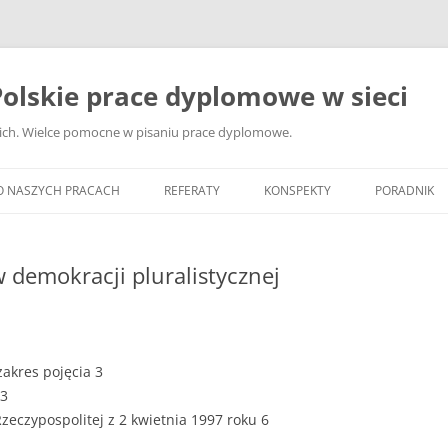
olskie prace dyplomowe w sieci
ckich. Wielce pomocne w pisaniu prace dyplomowe.
O NASZYCH PRACACH
REFERATY
KONSPEKTY
PORADNIK
JAK WYBRA
DYPLOMOW
w demokracji pluralistycznej
JAK ZBIER
MATERIAŁY
DYPLOMOW
 zakres pojęcia 3
ANALIZA Ź
 3
BIBLIOGRA
zeczypospolitej z 2 kwietnia 1997 roku 6