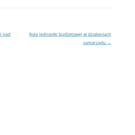
NAPISAĆ P
JAK PRZYG
USTNEGO E
DYPLOMOW
i nad
Rola jednostki budżetowej w działaniach
HIPOTEZY 
samorządu
→
DYPLOMOW
JAK PRZYG
OBRONY PR