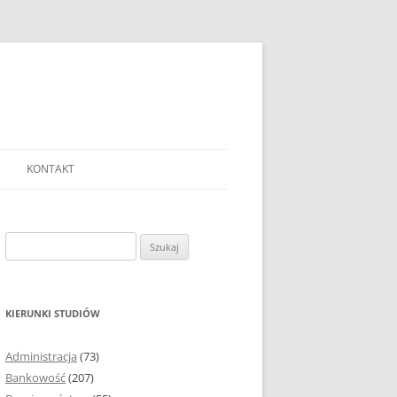
KONTAKT
Ć TEMAT PRACY
EJ?
Szukaj:
AĆ I OPRACOWYWAĆ
 DO PRACY
EJ?
KIERUNKI STUDIÓW
RÓDEŁ
Administracja
(73)
FICZNYCH
Bankowość
(207)