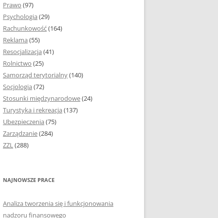
Prawo
(97)
I PODROZDZIAŁY
Psychologia
(29)
Rachunkowość
(164)
IE PRACY
Reklama
(55)
EJ
Resocjalizacja
(41)
Rolnictwo
(25)
IA
Samorząd terytorialny
(140)
KÓW, TABEL I
Socjologia
(72)
ÓW
Stosunki międzynarodowe
(24)
Turystyka i rekreacja
(137)
CYTATY
Ubezpieczenia
(75)
Zarządzanie
(284)
SUNKI ORAZ WYKRESY
ZZL
(288)
ACY DYPLOMOWEJ I
NAJNOWSZE PRACE
NIE AUTORA PRACY
Analiza tworzenia się i funkcjonowania
TÓRE POMOGĄ CI
nadzoru finansowego