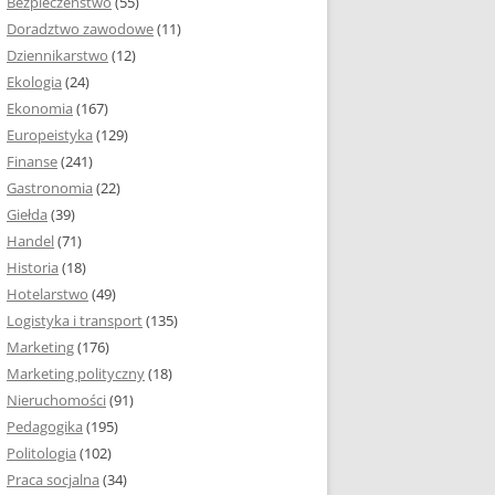
Bezpieczeństwo
(55)
 I ROZMIAR PRACY
Doradztwo zawodowe
(11)
EJ
Dziennikarstwo
(12)
PRACY DYPLOMOWEJ –
Ekologia
(24)
IA, NUMEROWANIE
Ekonomia
(167)
Europeistyka
(129)
MARGINESY I
Finanse
(241)
STRON
Gastronomia
(22)
Giełda
(39)
 AKAPITU W PRACY
Handel
(71)
EJ
Historia
(18)
Y DYPLOMOWEJ
Hotelarstwo
(49)
Logistyka i transport
(135)
TUŁOWA PRACY
Marketing
(176)
EJ
Marketing polityczny
(18)
Nieruchomości
(91)
I W PRACY
Pedagogika
(195)
EJ
Politologia
(102)
Praca socjalna
(34)
CY DYPLOMOWEJ