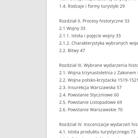
1.4. Rodzaje i formy turystyki 29
EUROPEISTYKA
Rozdział II. Procesy historyczne 33
FINANSE
2.1 Wojny 33
GASTRONOMIA
2.1.1. Istota i pojęcie wojny 33
2.1.2. Charakterystyka wybranych woj
GIEŁDA
2.2. Bitwy 47
HANDEL
Rozdział III. Wybrane wydarzenia hist
2.1. Wojna trzynastoletnia z Zakonem
HISTORIA
2.2. Wojna polsko-krzyżacka 1519-152
HOTELARSTWO
2.3. Insurekcja Warszawska 57
2.4. Powstanie Styczniowe 60
LOGISTYKA I TRAN
2.5. Powstanie Listopadowe 69
2.6. Powstanie Warszawskie 70
MARKETING
MARKETING POLIT
Rozdział IV. Inscenizacje wydarzeń hi
4.1. Istota produktu turystycznego 73
NIERUCHOMOŚCI