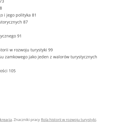
 73
78
ROZDZIAŁY 
o i jego polityka 81
ZAKOŃCZEN
istorycznych 87
DYPLOMOW
tycznego 91
BIBLIOGRAF
torii w rozwoju turystyki 99
SPIS RYSUN
eksu zamkowego jako jeden z walorów turystycznych
ZAŁĄCZNIK
PRZYPISY, 
ności 105
TABELE, RY
OPRAWA PR
ILOŚĆ KOPII
RIALNY
OŚWIADCZE
ekreacja
. Znaczniki pracy
Rola historii w rozwoju turystyki
.
KSIĄŻKI, K
EACJA