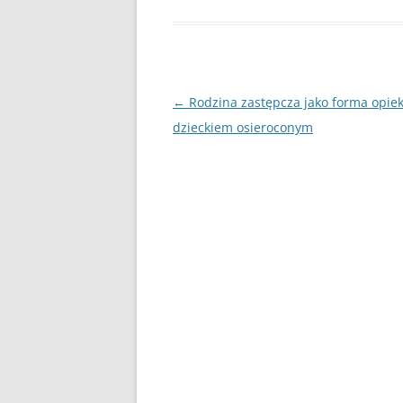
UBEZPIECZENIA
ZARZĄDZANIE
Nawigacja
←
Rodzina zastępcza jako forma opiek
ZZL
wpisu
dzieckiem osieroconym