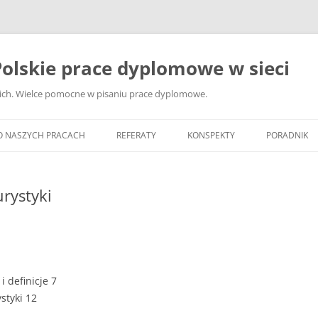
olskie prace dyplomowe w sieci
ckich. Wielce pomocne w pisaniu prace dyplomowe.
O NASZYCH PRACACH
REFERATY
KONSPEKTY
PORADNIK
JAK WYBRA
DYPLOMOW
urystyki
JAK ZBIER
MATERIAŁY
DYPLOMOW
ANALIZA Ź
 definicje 7
BIBLIOGRA
styki 12