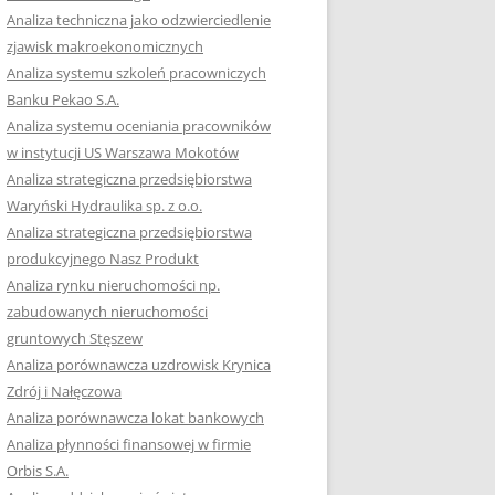
RACĘ DYPLOMOWĄ
Analiza techniczna jako odzwierciedlenie
zjawisk makroekonomicznych
OTOWAĆ SIĘ DO
Analiza systemu szkoleń pracowniczych
GZAMINU
Banku Pekao S.A.
EGO?
Analiza systemu oceniania pracowników
W PRACACH
w instytucji US Warszawa Mokotów
YCH
Analiza strategiczna przedsiębiorstwa
Waryński Hydraulika sp. z o.o.
OTOWAĆ SIĘ DO
Analiza strategiczna przedsiębiorstwa
ACY DYPLOMOWEJ
produkcyjnego Nasz Produkt
Analiza rynku nieruchomości np.
zabudowanych nieruchomości
gruntowych Stęszew
Analiza porównawcza uzdrowisk Krynica
Zdrój i Nałęczowa
Analiza porównawcza lokat bankowych
Analiza płynności finansowej w firmie
Orbis S.A.