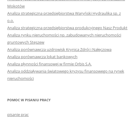
Mokotów
Analiza strategiczna przedsiębiorstwa Waryński Hydraulika sp. z
o.o.
Analiza strategiczna przedsiębiorstwa produkcyjnego Nasz Produkt
Analiza rynku nieruchomości np. zabudowanych nieruchomości
gruntowych Stęszew
Analiza porównawcza uzdrowisk Krynica Zdrój i Nałęczowa
Analiza porównawcza lokat bankowych
Analiza płynności finansowej w firmie Orbis S.A.
Analiza oddziaływania światowego kryzysu finansowego na rynek
nieruchomości
POMOC W PISANIU PRACY
pisanie prac