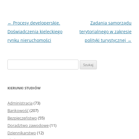
Nawigacja
←
Procesy developerskie.
Zadania samorządu
wpisu
Doświadczenia kieleckiego
terytorialnego w zakresie
rynku nieruchomości
polityki turystycznej
→
S
z
u
k
KIERUNKI STUDIÓW
a
j
Administracja
(73)
:
Bankowość
(207)
Bezpieczeństwo
(55)
Doradztwo zawodowe
(11)
Dziennikarstwo
(12)