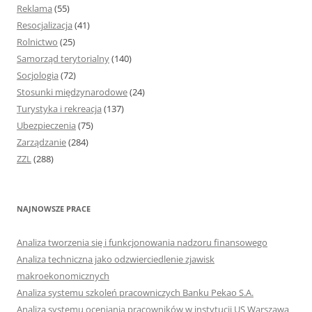
Reklama
(55)
Resocjalizacja
(41)
Rolnictwo
(25)
Samorząd terytorialny
(140)
Socjologia
(72)
Stosunki międzynarodowe
(24)
Turystyka i rekreacja
(137)
Ubezpieczenia
(75)
Zarządzanie
(284)
ZZL
(288)
NAJNOWSZE PRACE
Analiza tworzenia się i funkcjonowania nadzoru finansowego
Analiza techniczna jako odzwierciedlenie zjawisk
makroekonomicznych
Analiza systemu szkoleń pracowniczych Banku Pekao S.A.
Analiza systemu oceniania pracowników w instytucji US Warszawa