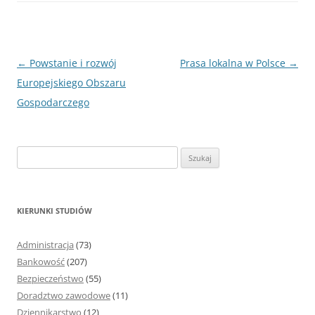
Nawigacja
←
Powstanie i rozwój
Prasa lokalna w Polsce
→
wpisu
Europejskiego Obszaru
Gospodarczego
S
z
u
k
KIERUNKI STUDIÓW
a
j
Administracja
(73)
:
Bankowość
(207)
Bezpieczeństwo
(55)
Doradztwo zawodowe
(11)
Dziennikarstwo
(12)