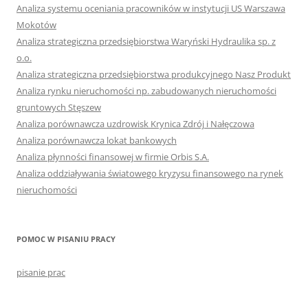
Analiza systemu oceniania pracowników w instytucji US Warszawa
Mokotów
Analiza strategiczna przedsiębiorstwa Waryński Hydraulika sp. z
o.o.
Analiza strategiczna przedsiębiorstwa produkcyjnego Nasz Produkt
Analiza rynku nieruchomości np. zabudowanych nieruchomości
gruntowych Stęszew
Analiza porównawcza uzdrowisk Krynica Zdrój i Nałęczowa
Analiza porównawcza lokat bankowych
Analiza płynności finansowej w firmie Orbis S.A.
Analiza oddziaływania światowego kryzysu finansowego na rynek
nieruchomości
POMOC W PISANIU PRACY
pisanie prac