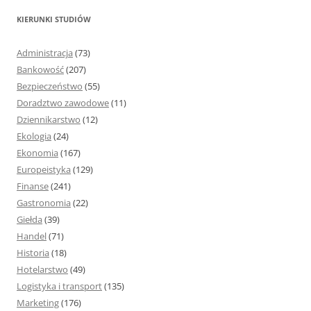
k
KIERUNKI STUDIÓW
a
j
Administracja
(73)
:
Bankowość
(207)
Bezpieczeństwo
(55)
Doradztwo zawodowe
(11)
Dziennikarstwo
(12)
Ekologia
(24)
Ekonomia
(167)
Europeistyka
(129)
Finanse
(241)
Gastronomia
(22)
Giełda
(39)
Handel
(71)
Historia
(18)
Hotelarstwo
(49)
Logistyka i transport
(135)
Marketing
(176)