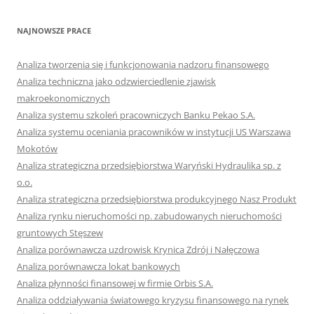
NAJNOWSZE PRACE
Analiza tworzenia się i funkcjonowania nadzoru finansowego
Analiza techniczna jako odzwierciedlenie zjawisk
makroekonomicznych
Analiza systemu szkoleń pracowniczych Banku Pekao S.A.
Analiza systemu oceniania pracowników w instytucji US Warszawa
Mokotów
Analiza strategiczna przedsiębiorstwa Waryński Hydraulika sp. z
o.o.
Analiza strategiczna przedsiębiorstwa produkcyjnego Nasz Produkt
Analiza rynku nieruchomości np. zabudowanych nieruchomości
gruntowych Stęszew
Analiza porównawcza uzdrowisk Krynica Zdrój i Nałęczowa
Analiza porównawcza lokat bankowych
Analiza płynności finansowej w firmie Orbis S.A.
Analiza oddziaływania światowego kryzysu finansowego na rynek