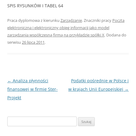
SPIS RYSUNKÓW I TABEL 64
Praca dyplomowa z kierunku
Zarządzanie
. Znaczniki pracy
Poczta
elektroniczna i elektroniczny obieg informacji jako model
zarządzania współczesną firmą na przykładzie spółki X
. Dodana do
serwisu
26 lipca 2011
.
Nawigacja
←
Analiza płynności
Podatki pośrednie w Polsce i
wpisu
finansowej w firmie Ster-
w krajach Unii Europejskiej
→
Projekt
S
z
u