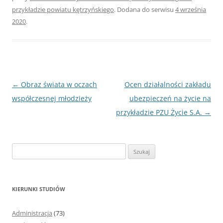
przykładzie powiatu kętrzyńskiego
. Dodana do serwisu
4 września
2020
.
Nawigacja
←
Obraz świata w oczach
Ocen działalności zakładu
wpisu
współczesnej młodzieży
ubezpieczeń na życie na
przykładzie PZU Życie S.A.
→
S
z
u
k
KIERUNKI STUDIÓW
a
j
Administracja
(73)
: