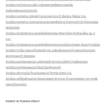
Analiza techniczna jako odzwierciedlenie zjawisk
makroekonomicznych
Analiza systemu szkoleń pracowniczych Banku Pekao S.A.
Analiza systemu oceniania pracowników w instytucji US Warszawa
Mokotów
Analiza strategiczna przedsiębiorstwa Waryński Hydraulika sp. z
o.o.
Analiza strategiczna przedsiębiorstwa produkcyjnego Nasz Produkt
Analiza rynku nieruchomości np. zabudowanych nieruchomości
gruntowych Stęszew
Analiza porównawcza uzdrowisk Krynica Zdrój i Nałęczowa
Analiza porównawcza lokat bankowych
Analiza płynności finansowej w firmie Orbis S.A.
Analiza oddziaływania światowego kryzysu finansowego na rynek
nieruchomości
POMOC W PISANIU PRACY