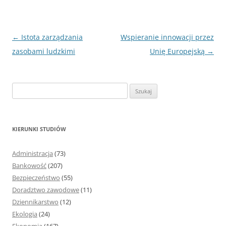
Nawigacja
←
Istota zarządzania
Wspieranie innowacji przez
wpisu
zasobami ludzkimi
Unię Europejską
→
S
z
u
k
KIERUNKI STUDIÓW
a
j
Administracja
(73)
:
Bankowość
(207)
Bezpieczeństwo
(55)
Doradztwo zawodowe
(11)
Dziennikarstwo
(12)
Ekologia
(24)