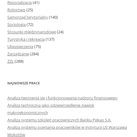
Resocjalizacja
(41)
Rolnictwo
(25)
Samorząd terytorialny
(140)
Socjologia
(72)
Stosunki międzynarodowe
(24)
Turystyka i rekreacja
(137)
Ubezpieczenia
(75)
Zarządzanie
(284)
ZZL
(288)
NAJNOWSZE PRACE
Analiza tworzenia się i funkcjonowania nadzoru finansowego
Analiza techniczna jako odzwierciedlenie zjawisk
makroekonomicznych
Analiza systemu szkoleń pracowniczych Banku Pekao S.A.
Analiza systemu oceniania pracowników w instytucji US Warszawa
Mokotów