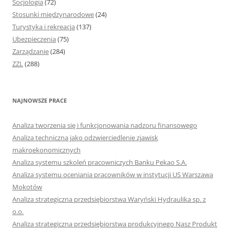
Socjologia
(72)
Stosunki międzynarodowe
(24)
Turystyka i rekreacja
(137)
Ubezpieczenia
(75)
Zarządzanie
(284)
ZZL
(288)
NAJNOWSZE PRACE
Analiza tworzenia się i funkcjonowania nadzoru finansowego
Analiza techniczna jako odzwierciedlenie zjawisk
makroekonomicznych
Analiza systemu szkoleń pracowniczych Banku Pekao S.A.
Analiza systemu oceniania pracowników w instytucji US Warszawa
Mokotów
Analiza strategiczna przedsiębiorstwa Waryński Hydraulika sp. z
o.o.
Analiza strategiczna przedsiębiorstwa produkcyjnego Nasz Produkt