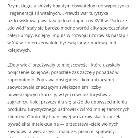
Rzymskiego, a służyły bogatym obywatelom do wypoczynku
i regeneracji sił witalnych. „Prawdziwa” turystyka
uzdrowiskowa powstała jednak dopiero w XVIII w. Podróże
„do wód” stały się bardzo modne wśród elity społeczeństw
całej Europy. Kolejny impuls w rozwoju uzdrowisk nastąpił
w XIX w. i nierozerwalnie był związany z budową linii
kolejowych.
„Złoty wiek” przeżywały te miejscowości, które uzyskały
połączenie kolejowe, pozostałe zaś zaczęły popadać w
zapomnienie. Poprawa dostępności komunikacyjnej
zaowocowała znaczącym zwiększeniem liczby
odwiedzających kurorty, w tym również turystów z
zagranicy. Kolej przyczyniła się także do upowszechnienia
produktu turystycznego uzdrowisk wśród mniej zamożnych
klientów. Obok elity finansowej w uzdrowiskach zaczęła
bywać elita intelektualna — przedstawi¬ciele wolnych
zawodów, a więc artyści, malarze, pisarze, śpiewacy,