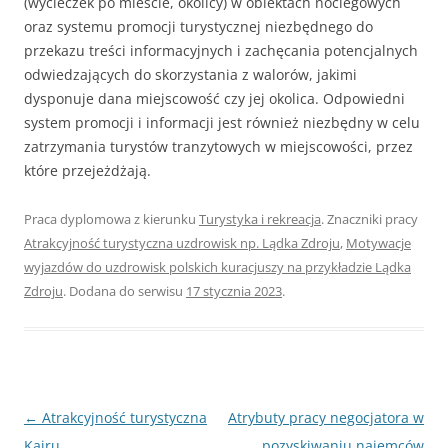
(wycieczek po mieście, okolicy) w obiektach noclegowych
oraz systemu promocji turystycznej niezbędnego do
przekazu treści informacyjnych i zachęcania potencjalnych
odwiedzających do skorzystania z walorów, jakimi
dysponuje dana miejscowość czy jej okolica. Odpowiedni
system promocji i informacji jest również niezbędny w celu
zatrzymania turystów tranzytowych w miejscowości, przez
które przejeżdżają.
Praca dyplomowa z kierunku
Turystyka i rekreacja
. Znaczniki pracy
Atrakcyjność turystyczna uzdrowisk np. Lądka Zdroju
,
Motywacje
wyjazdów do uzdrowisk polskich kuracjuszy na przykładzie Lądka
Zdroju
. Dodana do serwisu
17 stycznia 2023
.
Nawigacja
←
Atrakcyjność turystyczna
Atrybuty pracy negocjatora w
wpisu
Kairu
pozyskiwaniu najemców