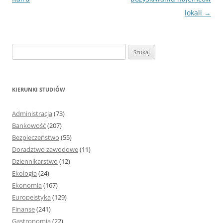
lokali
→
S
z
u
k
KIERUNKI STUDIÓW
a
j
Administracja
(73)
:
Bankowość
(207)
Bezpieczeństwo
(55)
Doradztwo zawodowe
(11)
Dziennikarstwo
(12)
Ekologia
(24)
Ekonomia
(167)
Europeistyka
(129)
Finanse
(241)
Gastronomia
(22)