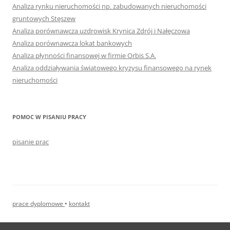
Analiza rynku nieruchomości np. zabudowanych nieruchomości
gruntowych Stęszew
Analiza porównawcza uzdrowisk Krynica Zdrój i Nałęczowa
Analiza porównawcza lokat bankowych
Analiza płynności finansowej w firmie Orbis S.A.
Analiza oddziaływania światowego kryzysu finansowego na rynek
nieruchomości
POMOC W PISANIU PRACY
pisanie prac
prace dyplomowe
•
kontakt