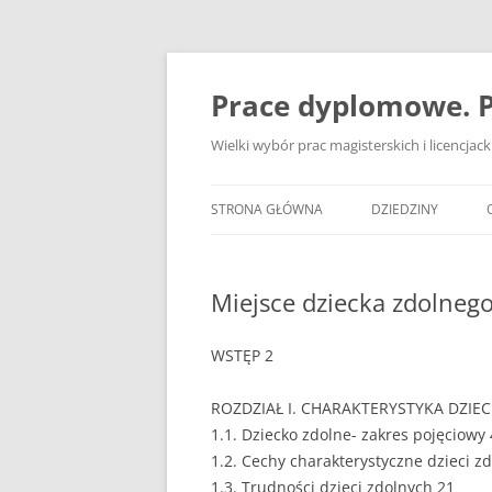
Przejdź
do
treści
Prace dyplomowe. P
Wielki wybór prac magisterskich i licencja
STRONA GŁÓWNA
DZIEDZINY
ADMINISTRACJA
Miejsce dziecka zdolneg
BANKOWOŚĆ
BEZPIECZEŃSTWO
WSTĘP 2
DZIENNIKARSTWO
ROZDZIAŁ I. CHARAKTERYSTYKA DZIE
1.1. Dziecko zdolne- zakres pojęciowy 
EKOLOGIA
1.2. Cechy charakterystyczne dzieci z
EKONOMIA
1.3. Trudności dzieci zdolnych 21