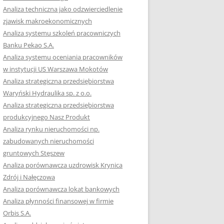
RACĘ DYPLOMOWĄ
Analiza techniczna jako odzwierciedlenie
zjawisk makroekonomicznych
OTOWAĆ SIĘ DO
Analiza systemu szkoleń pracowniczych
GZAMINU
Banku Pekao S.A.
EGO?
Analiza systemu oceniania pracowników
W PRACACH
w instytucji US Warszawa Mokotów
YCH
Analiza strategiczna przedsiębiorstwa
Waryński Hydraulika sp. z o.o.
OTOWAĆ SIĘ DO
Analiza strategiczna przedsiębiorstwa
ACY DYPLOMOWEJ
produkcyjnego Nasz Produkt
Analiza rynku nieruchomości np.
zabudowanych nieruchomości
gruntowych Stęszew
Analiza porównawcza uzdrowisk Krynica
Zdrój i Nałęczowa
Analiza porównawcza lokat bankowych
Analiza płynności finansowej w firmie
Orbis S.A.