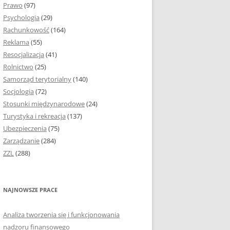
Prawo
(97)
I PODROZDZIAŁY
Psychologia
(29)
Rachunkowość
(164)
IE PRACY
Reklama
(55)
EJ
Resocjalizacja
(41)
Rolnictwo
(25)
IA
Samorząd terytorialny
(140)
KÓW, TABEL I
Socjologia
(72)
ÓW
Stosunki międzynarodowe
(24)
Turystyka i rekreacja
(137)
CYTATY
Ubezpieczenia
(75)
Zarządzanie
(284)
SUNKI ORAZ WYKRESY
ZZL
(288)
ACY DYPLOMOWEJ I
NAJNOWSZE PRACE
NIE AUTORA PRACY
Analiza tworzenia się i funkcjonowania
TÓRE POMOGĄ CI
nadzoru finansowego