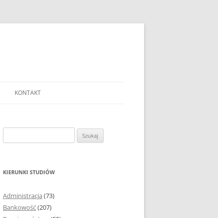
KONTAKT
Ć TEMAT PRACY
EJ?
Szukaj:
AĆ I OPRACOWYWAĆ
 DO PRACY
EJ?
KIERUNKI STUDIÓW
RÓDEŁ
Administracja
(73)
FICZNYCH
Bankowość
(207)