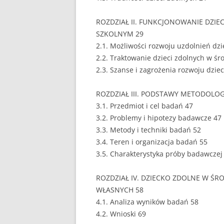
EUROPEISTYKA
ROZDZIAŁ II. FUNKCJONOWANIE DZI
SZKOLNYM 29
FINANSE
2.1. Możliwości rozwoju uzdolnień dz
GASTRONOMIA
2.2. Traktowanie dzieci zdolnych w ś
2.3. Szanse i zagrożenia rozwoju dzie
GIEŁDA
ROZDZIAŁ III. PODSTAWY METODOLO
HANDEL
3.1. Przedmiot i cel badań 47
3.2. Problemy i hipotezy badawcze 47
HISTORIA
3.3. Metody i techniki badań 52
HOTELARSTWO
3.4. Teren i organizacja badań 55
3.5. Charakterystyka próby badawczej
LOGISTYKA I TRAN
ROZDZIAŁ IV. DZIECKO ZDOLNE W 
MARKETING
WŁASNYCH 58
MARKETING POLIT
4.1. Analiza wyników badań 58
4.2. Wnioski 69
NIERUCHOMOŚCI