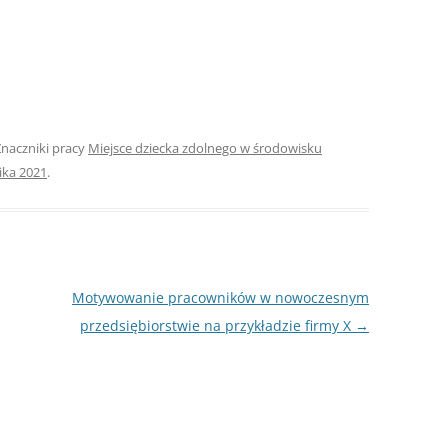
ROZDZIAŁY 
ZAKOŃCZEN
DYPLOMOW
BIBLIOGRAF
Znaczniki pracy
Miejsce dziecka zdolnego w środowisku
ika 2021
.
SPIS RYSUN
ZAŁĄCZNIK
PRZYPISY, 
TABELE, RY
Motywowanie pracowników w nowoczesnym
OPRAWA PR
przedsiębiorstwie na przykładzie firmy X
→
ILOŚĆ KOPII
RIALNY
OŚWIADCZE
KSIĄŻKI, K
EACJA