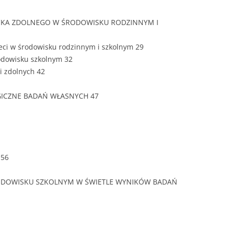
ZAWARTOŚĆ
DYPLOMOW
ECKA ZDOLNEGO W ŚRODOWISKU RODZINNYM I
ESTETYKA 
ieci w środowisku rodzinnym i szkolnym 29
WYRÓŻNIEN
rodowisku szkolnym 32
CZCIONKA, 
ci zdolnych 42
WIELKOŚĆ 
GICZNE BADAŃ WŁASNYCH 47
STRUKTURA
DYPLOMOW
STYL PRAC
STRONA TY
 56
SPORT
DYPLOMOW
ŚRODOWISKU SZKOLNYM W ŚWIETLE WYNIKÓW BADAŃ
SPIS TREŚC
DYPLOMOW
YCZNY
WSTĘP PRA