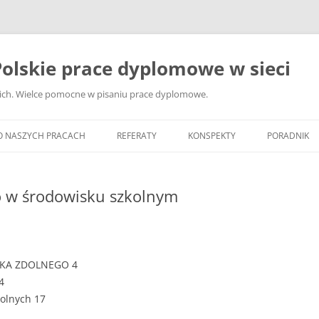
olskie prace dyplomowe w sieci
ckich. Wielce pomocne w pisaniu prace dyplomowe.
O NASZYCH PRACACH
REFERATY
KONSPEKTY
PORADNIK
JAK WYBRA
DYPLOMOW
o w środowisku szkolnym
JAK ZBIER
MATERIAŁY
DYPLOMOW
CKA ZDOLNEGO 4
ANALIZA Ź
4
BIBLIOGRA
dolnych 17