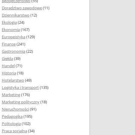
Bezpieczeństwo
(55)
 I ROZMIAR PRACY
Doradztwo zawodowe
(11)
EJ
Dziennikarstwo
(12)
PRACY DYPLOMOWEJ –
Ekologia
(24)
IA, NUMEROWANIE
Ekonomia
(167)
Europeistyka
(129)
MARGINESY I
Finanse
(241)
STRON
Gastronomia
(22)
Giełda
(39)
 AKAPITU W PRACY
Handel
(71)
EJ
Historia
(18)
Y DYPLOMOWEJ
Hotelarstwo
(49)
Logistyka i transport
(135)
TUŁOWA PRACY
Marketing
(176)
EJ
Marketing polityczny
(18)
Nieruchomości
(91)
I W PRACY
Pedagogika
(195)
EJ
Politologia
(102)
Praca socjalna
(34)
CY DYPLOMOWEJ