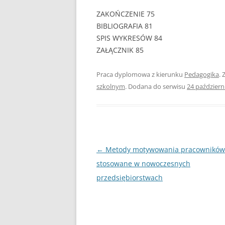
ZAKOŃCZENIE 75
PEDAGOGIKA
BIBLIOGRAFIA 81
SPIS WYKRESÓW 84
POLITOLOGIA
ZAŁĄCZNIK 85
PRAWO
Praca dyplomowa z kierunku
Pedagogika
. 
PSYCHOLOGIA
szkolnym
. Dodana do serwisu
24 październ
RACHUNKOWOŚĆ
REKLAMA
RESOCJALIZACJA
Nawigacja
←
Metody motywowania pracowników
ROLNICTWO
wpisu
stosowane w nowoczesnych
przedsiębiorstwach
SAMORZĄD TERYTO
SOCJOLOGIA
TURYSTYKA I REKR