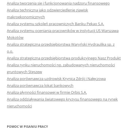
Analiza tworzenia się i funkcjonowania nadzoru finansowego
Analiza techniczna jako odzwierciedlenie zjawisk
makroekonomicznych
Analiza systemu szkoleń pracowniczych Banku Pekao S.A.
Analiza systemu oceniania pracowników w instytucji US Warszawa
Mokotów
Analiza strategiczna przedsiębiorstwa Waryński Hydraulika sp. z
o.o.
Analiza strategiczna przedsiębiorstwa produkcyjnego Nasz Produkt
Analiza rynku nieruchomości np. zabudowanych nieruchomości
gruntowych Stęszew
Analiza porównawcza uzdrowisk Krynica Zdrój i Nałęczowa
Analiza porównawcza lokat bankowych
Analiza płynności finansowej w firmie Orbis S.A.
Analiza oddziaływania światowego kryzysu finansowego na rynek
nieruchomości
POMOC W PISANIU PRACY