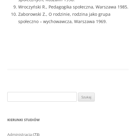
Wroczyński R., Pedagogika społeczna, Warszawa 1985.
Zaborowski Z., O rodzinie, rodzina jako grupa
społeczno – wychowawcza, Warszawa 1969.
S
z
u
k
KIERUNKI STUDIÓW
a
j
Administracja
(73)