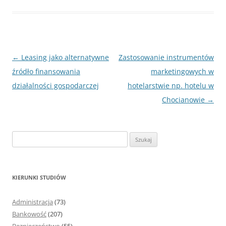
Nawigacja
←
Leasing jako alternatywne
Zastosowanie instrumentów
wpisu
źródło finansowania
marketingowych w
działalności gospodarczej
hotelarstwie np. hotelu w
Chocianowie
→
S
z
u
k
KIERUNKI STUDIÓW
a
j
Administracja
(73)
:
Bankowość
(207)