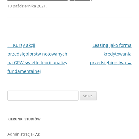
10 października 2021
.
Nawigacja
←
Kursy akcji
Leasing jako forma
wpisu
przedsiębiorstw notowanych
kredytowania
na GPW świetle teorii analizy
przedsiębiorstwa
→
fundamentalnej
S
z
u
k
KIERUNKI STUDIÓW
a
j
Administracja
(73)
: