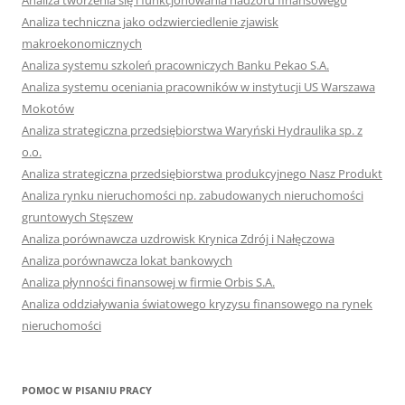
Analiza tworzenia się i funkcjonowania nadzoru finansowego
Analiza techniczna jako odzwierciedlenie zjawisk
makroekonomicznych
Analiza systemu szkoleń pracowniczych Banku Pekao S.A.
Analiza systemu oceniania pracowników w instytucji US Warszawa
Mokotów
Analiza strategiczna przedsiębiorstwa Waryński Hydraulika sp. z
o.o.
Analiza strategiczna przedsiębiorstwa produkcyjnego Nasz Produkt
Analiza rynku nieruchomości np. zabudowanych nieruchomości
gruntowych Stęszew
Analiza porównawcza uzdrowisk Krynica Zdrój i Nałęczowa
Analiza porównawcza lokat bankowych
Analiza płynności finansowej w firmie Orbis S.A.
Analiza oddziaływania światowego kryzysu finansowego na rynek
nieruchomości
POMOC W PISANIU PRACY