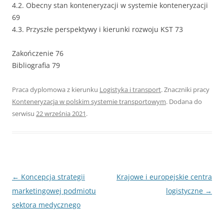
4.2. Obecny stan konteneryzacji w systemie konteneryzacji
69
4.3. Przyszłe perspektywy i kierunki rozwoju KST 73
Zakończenie 76
Bibliografia 79
Praca dyplomowa z kierunku
Logistyka i transport
. Znaczniki pracy
Konteneryzacja w polskim systemie transportowym
. Dodana do
serwisu
22 września 2021
.
Nawigacja
←
Koncepcja strategii
Krajowe i europejskie centra
wpisu
marketingowej podmiotu
logistyczne
→
sektora medycznego