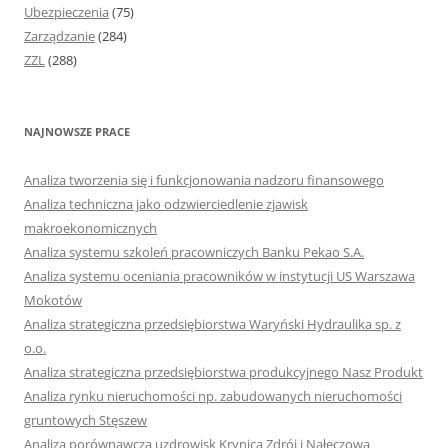
Ubezpieczenia
(75)
Zarządzanie
(284)
ZZL
(288)
NAJNOWSZE PRACE
Analiza tworzenia się i funkcjonowania nadzoru finansowego
Analiza techniczna jako odzwierciedlenie zjawisk
makroekonomicznych
Analiza systemu szkoleń pracowniczych Banku Pekao S.A.
Analiza systemu oceniania pracowników w instytucji US Warszawa
Mokotów
Analiza strategiczna przedsiębiorstwa Waryński Hydraulika sp. z
o.o.
Analiza strategiczna przedsiębiorstwa produkcyjnego Nasz Produkt
Analiza rynku nieruchomości np. zabudowanych nieruchomości
gruntowych Stęszew
Analiza porównawcza uzdrowisk Krynica Zdrój i Nałęczowa