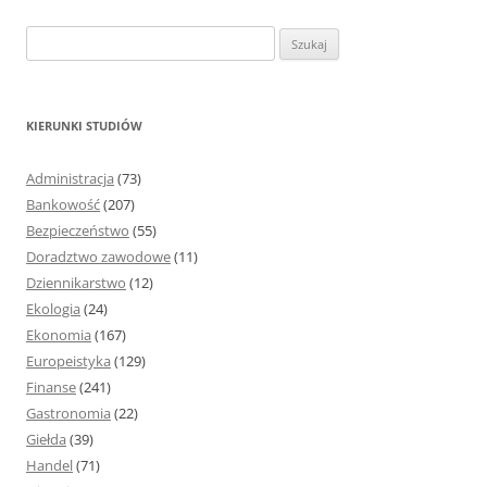
S
z
u
k
KIERUNKI STUDIÓW
a
j
Administracja
(73)
:
Bankowość
(207)
Bezpieczeństwo
(55)
Doradztwo zawodowe
(11)
Dziennikarstwo
(12)
Ekologia
(24)
Ekonomia
(167)
Europeistyka
(129)
Finanse
(241)
Gastronomia
(22)
Giełda
(39)
Handel
(71)