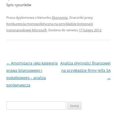
Spis rysunków
Praca dyplomowa z kierunku
Ekonomia
. Znaczniki pracy
Konkurencja monopolistyczna na przykładzie korporacji
transnarodowej Microsoft
. Dodana do serwisu
17 lutego 2012
.
Nawigacja
←
Amortyzacja jako kategoria
Analiza płynności finansowej
wpisu
prawa bilansowego i
na przykładzie firmy Jelfa SA
podatkowego – analiza
→
porównawcza
S
z
u