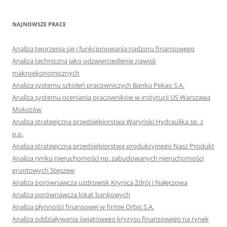
NAJNOWSZE PRACE
Analiza tworzenia się i funkcjonowania nadzoru finansowego
Analiza techniczna jako odzwierciedlenie zjawisk
makroekonomicznych
Analiza systemu szkoleń pracowniczych Banku Pekao S.A.
Analiza systemu oceniania pracowników w instytucji US Warszawa
Mokotów
Analiza strategiczna przedsiębiorstwa Waryński Hydraulika sp. z
o.o.
Analiza strategiczna przedsiębiorstwa produkcyjnego Nasz Produkt
Analiza rynku nieruchomości np. zabudowanych nieruchomości
gruntowych Stęszew
Analiza porównawcza uzdrowisk Krynica Zdrój i Nałęczowa
Analiza porównawcza lokat bankowych
Analiza płynności finansowej w firmie Orbis S.A.
Analiza oddziaływania światowego kryzysu finansowego na rynek