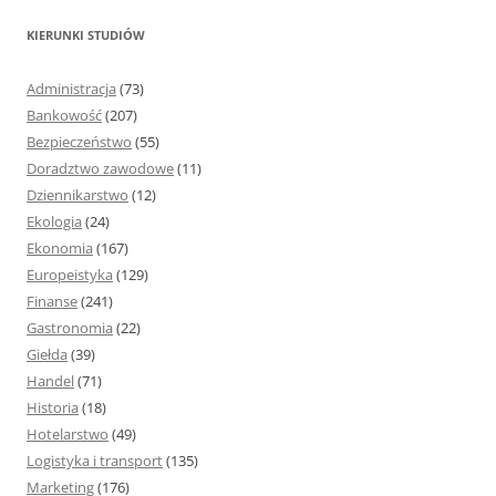
k
KIERUNKI STUDIÓW
a
j
Administracja
(73)
:
Bankowość
(207)
Bezpieczeństwo
(55)
Doradztwo zawodowe
(11)
Dziennikarstwo
(12)
Ekologia
(24)
Ekonomia
(167)
Europeistyka
(129)
Finanse
(241)
Gastronomia
(22)
Giełda
(39)
Handel
(71)
Historia
(18)
Hotelarstwo
(49)
Logistyka i transport
(135)
Marketing
(176)