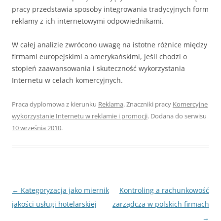
pracy przedstawia sposoby integrowania tradycyjnych form
reklamy z ich internetowymi odpowiednikami.
W całej analizie zwrócono uwagę na istotne różnice między
firmami europejskimi a amerykańskimi, jeśli chodzi o
stopień zaawansowania i skuteczność wykorzystania
Internetu w celach komercyjnych.
Praca dyplomowa z kierunku
Reklama
. Znaczniki pracy
Komercyjne
wykorzystanie Internetu w reklamie i promocji
. Dodana do serwisu
10 września 2010
.
Nawigacja
←
Kategoryzacja jako miernik
Kontroling a rachunkowość
wpisu
jakości usługi hotelarskiej
zarządcza w polskich firmach
→