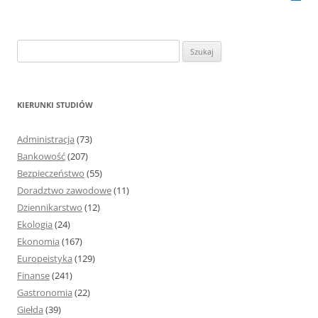
S
z
u
k
KIERUNKI STUDIÓW
a
j
Administracja
(73)
:
Bankowość
(207)
Bezpieczeństwo
(55)
Doradztwo zawodowe
(11)
Dziennikarstwo
(12)
Ekologia
(24)
Ekonomia
(167)
Europeistyka
(129)
Finanse
(241)
Gastronomia
(22)
Giełda
(39)