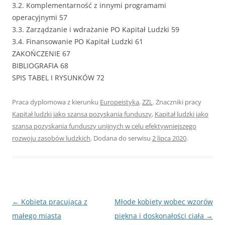
3.2. Komplementarność z innymi programami
operacyjnymi 57
3.3. Zarządzanie i wdrażanie PO Kapitał Ludzki 59
3.4. Finansowanie PO Kapitał Ludzki 61
ZAKOŃCZENIE 67
BIBLIOGRAFIA 68
SPIS TABEL I RYSUNKÓW 72
Praca dyplomowa z kierunku
Europeistyka
,
ZZL
. Znaczniki pracy
Kapitał ludzki jako szansa pozyskania funduszy
,
Kapitał ludzki jako
szansa pozyskania funduszy unijnych w celu efektywniejszego
rozwoju zasobów ludzkich
. Dodana do serwisu
2 lipca 2020
.
Nawigacja
←
Kobieta pracująca z
Młode kobiety wobec wzorów
wpisu
małego miasta
piękna i doskonałości ciała
→