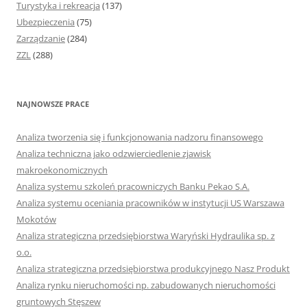
Turystyka i rekreacja
(137)
Ubezpieczenia
(75)
Zarządzanie
(284)
ZZL
(288)
NAJNOWSZE PRACE
Analiza tworzenia się i funkcjonowania nadzoru finansowego
Analiza techniczna jako odzwierciedlenie zjawisk
makroekonomicznych
Analiza systemu szkoleń pracowniczych Banku Pekao S.A.
Analiza systemu oceniania pracowników w instytucji US Warszawa
Mokotów
Analiza strategiczna przedsiębiorstwa Waryński Hydraulika sp. z
o.o.
Analiza strategiczna przedsiębiorstwa produkcyjnego Nasz Produkt
Analiza rynku nieruchomości np. zabudowanych nieruchomości
gruntowych Stęszew