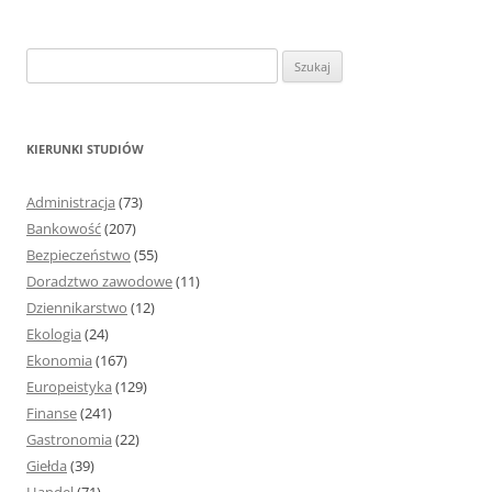
S
z
u
k
KIERUNKI STUDIÓW
a
j
Administracja
(73)
:
Bankowość
(207)
Bezpieczeństwo
(55)
Doradztwo zawodowe
(11)
Dziennikarstwo
(12)
Ekologia
(24)
Ekonomia
(167)
Europeistyka
(129)
Finanse
(241)
Gastronomia
(22)
Giełda
(39)