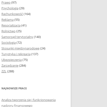
Prawo
(97)
I PODROZDZIAŁY
Psychologia
(29)
Rachunkowość
(164)
IE PRACY
Reklama
(55)
EJ
Resocjalizacja
(41)
Rolnictwo
(25)
IA
Samorząd terytorialny
(140)
KÓW, TABEL I
Socjologia
(72)
ÓW
Stosunki międzynarodowe
(24)
Turystyka i rekreacja
(137)
CYTATY
Ubezpieczenia
(75)
Zarządzanie
(284)
SUNKI ORAZ WYKRESY
ZZL
(288)
ACY DYPLOMOWEJ I
NAJNOWSZE PRACE
NIE AUTORA PRACY
Analiza tworzenia się i funkcjonowania
TÓRE POMOGĄ CI
nadzoru finansowego