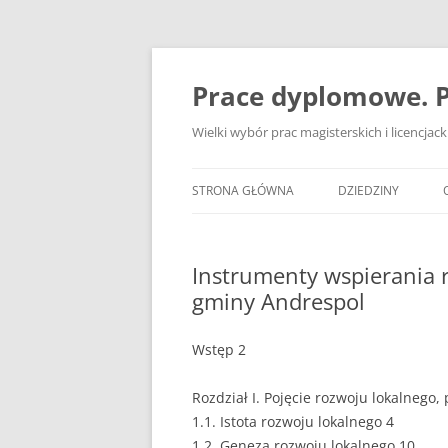
Przejdź
do
treści
Prace dyplomowe. P
Wielki wybór prac magisterskich i licencja
STRONA GŁÓWNA
DZIEDZINY
ADMINISTRACJA
Instrumenty wspierania 
BANKOWOŚĆ
gminy Andrespol
BEZPIECZEŃSTWO
Wstęp 2
DZIENNIKARSTWO
Rozdział I. Pojęcie rozwoju lokalnego,
EKOLOGIA
1.1. Istota rozwoju lokalnego 4
EKONOMIA
1.2. Geneza rozwoju lokalnego 10