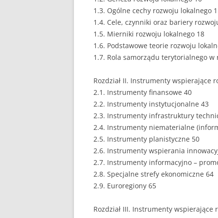
1.3. Ogólne cechy rozwoju lokalnego 
EUROPEISTYKA
1.4. Cele, czynniki oraz bariery rozwo
1.5. Mierniki rozwoju lokalnego 18
FINANSE
1.6. Podstawowe teorie rozwoju lokal
GASTRONOMIA
1.7. Rola samorządu terytorialnego w
GIEŁDA
Rozdział II. Instrumenty wspierające r
2.1. Instrumenty finansowe 40
HANDEL
2.2. Instrumenty instytucjonalne 43
2.3. Instrumenty infrastruktury techni
HISTORIA
2.4. Instrumenty niematerialne (info
HOTELARSTWO
2.5. Instrumenty planistyczne 50
2.6. Instrumenty wspierania innowacyj
LOGISTYKA I TRAN
2.7. Instrumenty informacyjno – prom
2.8. Specjalne strefy ekonomiczne 64
MARKETING
2.9. Euroregiony 65
MARKETING POLIT
Rozdział III. Instrumenty wspierające
NIERUCHOMOŚCI