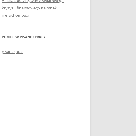
Analiza oddziaływania światowego
kryzysu finansowego na rynek
nieruchomości
POMOC W PISANIU PRACY
pisanie prac