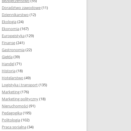
Bezpieczeństwo
(55)
 I ROZMIAR PRACY
Doradztwo zawodowe
(11)
EJ
Dziennikarstwo
(12)
PRACY DYPLOMOWEJ –
Ekologia
(24)
IA, NUMEROWANIE
Ekonomia
(167)
Europeistyka
(129)
MARGINESY I
Finanse
(241)
STRON
Gastronomia
(22)
Giełda
(39)
 AKAPITU W PRACY
Handel
(71)
EJ
Historia
(18)
Y DYPLOMOWEJ
Hotelarstwo
(49)
Logistyka i transport
(135)
TUŁOWA PRACY
Marketing
(176)
EJ
Marketing polityczny
(18)
Nieruchomości
(91)
I W PRACY
Pedagogika
(195)
EJ
Politologia
(102)
Praca socjalna
(34)
CY DYPLOMOWEJ