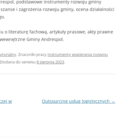
drespol, podstawowe instrumenty rozwoju gminy
 szanse i zagrożenia rozwoju gminy, ocena działalności
go.
u o literaturę fachową, artykuły prasowe, akty prawne
y wewnętrzne Gminy Andrespol.
ytorialny
. Znaczniki pracy
Instrumenty wspierania rozwoju
. Dodana do serwisu
8 sierpnia 2023
.
czej w
Outsourcing usług logistycznych
→