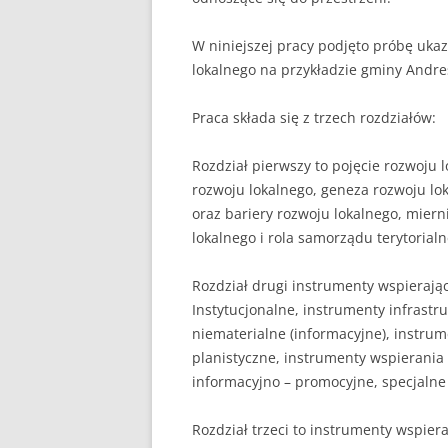
W niniejszej pracy podjęto próbę uka
lokalnego na przykładzie gminy Andres
Praca składa się z trzech rozdziałów:
Rozdział pierwszy to pojęcie rozwoju l
rozwoju lokalnego, geneza rozwoju lok
oraz bariery rozwoju lokalnego, miern
lokalnego i rola samorządu terytorial
Rozdział drugi instrumenty wspierają
Instytucjonalne, instrumenty infrastru
niematerialne (informacyjne), instru
planistyczne, instrumenty wspierania 
informacyjno – promocyjne, specjalne
Rozdział trzeci to instrumenty wspier