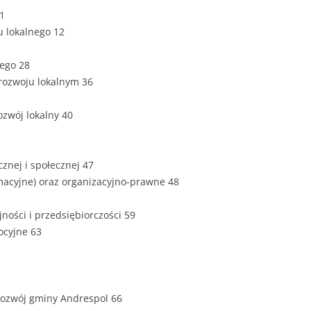
ZAWARTOŚĆ
11
DYPLOMOW
ju lokalnego 12
ESTETYKA 
nego 28
WYRÓŻNIEN
 rozwoju lokalnym 36
CZCIONKA, 
WIELKOŚĆ 
ozwój lokalny 40
STRUKTURA
DYPLOMOW
cznej i społecznej 47
rmacyjne) oraz organizacyjno-prawne 48
STYL PRAC
STRONA TY
ności i przedsiębiorczości 59
SPORT
DYPLOMOW
ocyjne 63
SPIS TREŚC
DYPLOMOW
YCZNY
 rozwój gminy Andrespol 66
WSTĘP PRA