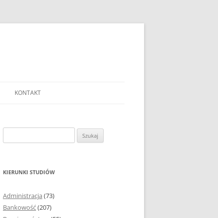
KONTAKT
Ć TEMAT PRACY
EJ?
Szukaj:
AĆ I OPRACOWYWAĆ
 DO PRACY
EJ?
KIERUNKI STUDIÓW
RÓDEŁ
Administracja
(73)
FICZNYCH
Bankowość
(207)