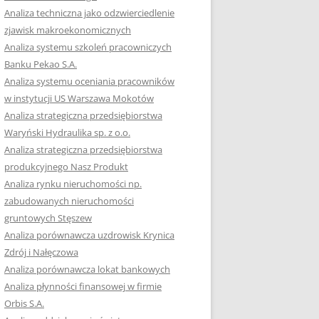
RACĘ DYPLOMOWĄ
Analiza techniczna jako odzwierciedlenie
zjawisk makroekonomicznych
OTOWAĆ SIĘ DO
Analiza systemu szkoleń pracowniczych
GZAMINU
Banku Pekao S.A.
EGO?
Analiza systemu oceniania pracowników
W PRACACH
w instytucji US Warszawa Mokotów
YCH
Analiza strategiczna przedsiębiorstwa
Waryński Hydraulika sp. z o.o.
OTOWAĆ SIĘ DO
Analiza strategiczna przedsiębiorstwa
ACY DYPLOMOWEJ
produkcyjnego Nasz Produkt
Analiza rynku nieruchomości np.
zabudowanych nieruchomości
gruntowych Stęszew
Analiza porównawcza uzdrowisk Krynica
Zdrój i Nałęczowa
Analiza porównawcza lokat bankowych
Analiza płynności finansowej w firmie
Orbis S.A.