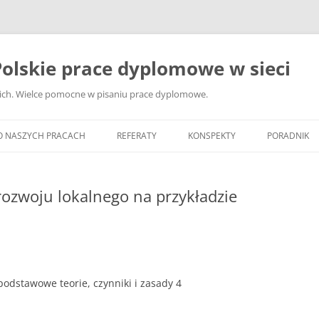
olskie prace dyplomowe w sieci
ckich. Wielce pomocne w pisaniu prace dyplomowe.
O NASZYCH PRACACH
REFERATY
KONSPEKTY
PORADNIK
JAK WYBRA
DYPLOMOW
rozwoju lokalnego na przykładzie
JAK ZBIER
MATERIAŁY
DYPLOMOW
ANALIZA Ź
 podstawowe teorie, czynniki i zasady 4
BIBLIOGRA