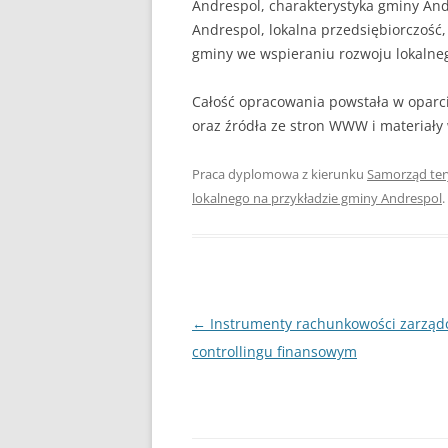
Andrespol, charakterystyka gminy An
Andrespol, lokalna przedsiębiorczość,
gminy we wspieraniu rozwoju lokalne
Całość opracowania powstała w oparci
oraz źródła ze stron WWW i materiał
Praca dyplomowa z kierunku
Samorząd ter
lokalnego na przykładzie gminy Andrespol
Nawigacja
←
Instrumenty rachunkowości zarząd
wpisu
controllingu finansowym