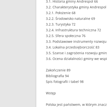
3.1. Historia gminy Andrespol 66
3.2. Charakterystyka gminy Andrespol
PEDAGOGIKA
3.2.1. Położenie 68
POLITOLOGIA
3.2.2. Środowisko naturalne 69
3.2.3. Turystyka 72
PRAWO
3.2.4. Infrastruktura techniczna 72
3.2.5. Sfera społeczna 76
PSYCHOLOGIA
3.3. Podstawowe instrumenty rozwoju
3.4. Lokalna przedsiębiorczość 83
RACHUNKOWOŚĆ
3.5. Szanse i zagrożenia rozwoju gmin
REKLAMA
3.6. Ocena działalności gminy we wsp
RESOCJALIZACJA
Zakończenie 89
Bibliografia 94
ROLNICTWO
Spis fotografii i tabel 98
SAMORZĄD TERYTO
Wstęp
SOCJOLOGIA
Polska jest państwem, w którym znacz
TURYSTYKA I REKR