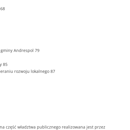
 68
ROZDZIAŁY 
ZAKOŃCZEN
DYPLOMOW
BIBLIOGRAF
 gminy Andrespol 79
SPIS RYSUN
ZAŁĄCZNIK
y 85
PRZYPISY, 
ieraniu rozwoju lokalnego 87
TABELE, RY
OPRAWA PR
ILOŚĆ KOPII
RIALNY
OŚWIADCZE
KSIĄŻKI, K
na część władztwa publicznego realizowana jest przez
EACJA