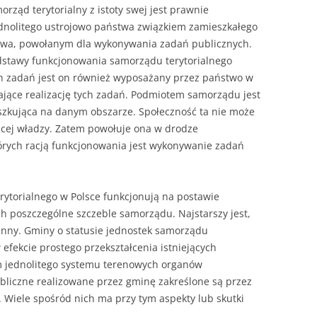
NAPISAĆ P
rząd terytorialny z istoty swej jest prawnie
nolitego ustrojowo państwa związkiem zamieszkałego
JAK PRZYG
twa, powołanym dla wykonywania zadań publicznych.
USTNEGO E
dstawy funkcjonowania samorządu terytorialnego
DYPLOMOW
ch zadań jest on również wyposażany przez państwo w
iające realizację tych zadań. Podmiotem samorządu jest
HIPOTEZY 
szkująca na danym obszarze. Społeczność ta nie może
DYPLOMOW
ącej władzy. Zatem powołuje ona w drodze
JAK PRZYG
rych racją funkcjonowania jest wykonywanie zadań
OBRONY PR
rytorialnego w Polsce funkcjonują na postawie
ch poszczególne szczeble samorządu. Najstarszy jest,
inny. Gminy o statusie jednostek samorządu
 efekcie prostego przekształcenia istniejących
 jednolitego systemu terenowych organów
bliczne realizowane przez gminę zakreślone są przez
 Wiele spośród nich ma przy tym aspekty lub skutki