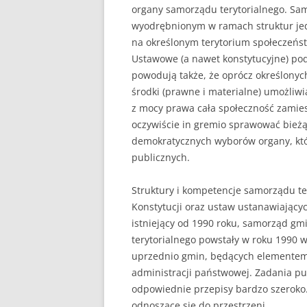
organy samorządu terytorialnego. Samo
wyodrębnionym w ramach struktur jed
UBEZPIECZENIA
na określonym terytorium społeczeńs
ZARZĄDZANIE
Ustawowe (a nawet konstytucyjne) po
powodują także, że oprócz określony
ZZL
środki (prawne i materialne) umożliw
z mocy prawa cała społeczność zamie
oczywiście in gremio sprawować bież
demokratycznych wyborów organy, któ
publicznych.
Struktury i kompetencje samorządu te
Konstytucji oraz ustaw ustanawiający
istniejący od 1990 roku, samorząd gm
terytorialnego powstały w roku 1990 w
uprzednio gmin, będących elementem
administracji państwowej. Zadania pu
odpowiednie przepisy bardzo szeroko.
odnoszące się do przestrzeni.