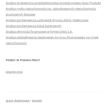
Analiza strategiczna przedsiębiorstwa produkcyjnego Nasz Produkt
Analiza rynku nieruchomości np. zabudowanych nieruchomości
gruntowych Stęszew
Analiza porównawcza uzdrowisk Krynica Zdrój i Nałęczowa
Analiza porównawcza lokat bankowych
Analiza płynności finansowej w firmie Orbis S.A.
Analiza oddziaływania światowego kryzysu finansowego na rynek
nieruchomości
POMOC W PISANIU PRACY
pisanie prac
prace dyplomowe
•
kontakt