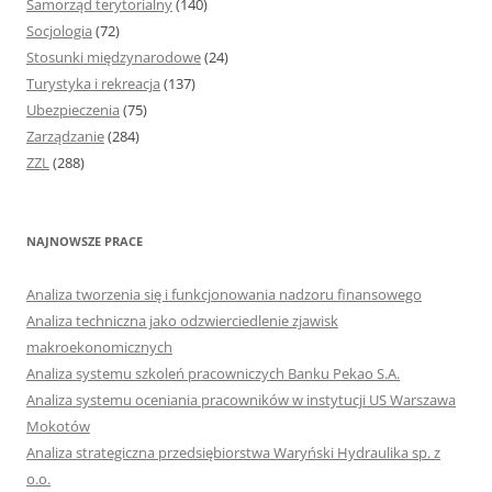
Samorząd terytorialny
(140)
Socjologia
(72)
Stosunki międzynarodowe
(24)
Turystyka i rekreacja
(137)
Ubezpieczenia
(75)
Zarządzanie
(284)
ZZL
(288)
NAJNOWSZE PRACE
Analiza tworzenia się i funkcjonowania nadzoru finansowego
Analiza techniczna jako odzwierciedlenie zjawisk
makroekonomicznych
Analiza systemu szkoleń pracowniczych Banku Pekao S.A.
Analiza systemu oceniania pracowników w instytucji US Warszawa
Mokotów
Analiza strategiczna przedsiębiorstwa Waryński Hydraulika sp. z
o.o.