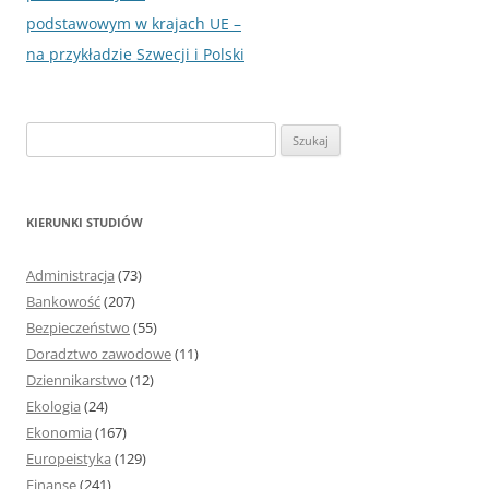
podstawowym w krajach UE –
na przykładzie Szwecji i Polski
S
z
u
k
KIERUNKI STUDIÓW
a
j
Administracja
(73)
:
Bankowość
(207)
Bezpieczeństwo
(55)
Doradztwo zawodowe
(11)
Dziennikarstwo
(12)
Ekologia
(24)
Ekonomia
(167)
Europeistyka
(129)
Finanse
(241)