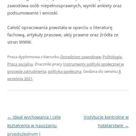
zawodowa osób niepełnosprawnych, wyniki ankiety oraz
podsumowanie i wnioski.
Całość opracowania powstała w oparciu o literaturę
fachową, artykuły prasowe, akty prawne oraz źródła ze
stron WWW.
Praca dyplomowa z kierunku
Doradztwo zawodowe
,
Politologia
,
Praca socjalna
. Znaczniki pracy
Instrumenty polityki społecznej w
procesie zatrudnienia
,
polityka społeczna
. Dodana do serwisu
8
września 2021
.
Nawigacja
←
Ideał wychowania i cele
Instytucje kontrolne w
wpisu
kształcenia w nauczaniu
hotelarstwie
→
przedszkolnym i