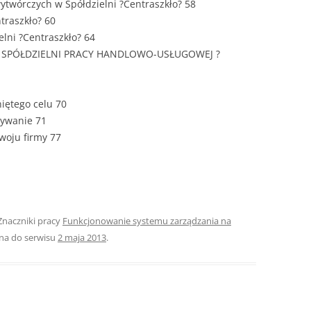
ytwórczych w Spółdzielni ?Centraszkło? 58
traszkło? 60
ROZDZIAŁY 
lni ?Centraszkło? 64
ZAKOŃCZEN
W SPÓŁDZIELNI PRACY HANDLOWO-USŁUGOWEJ ?
DYPLOMOW
BIBLIOGRAF
niętego celu 70
zywanie 71
SPIS RYSUN
woju firmy 77
ZAŁĄCZNIK
PRZYPISY, 
TABELE, RY
 Znaczniki pracy
Funkcjonowanie systemu zarządzania na
OPRAWA PR
na do serwisu
2 maja 2013
.
ILOŚĆ KOPII
RIALNY
OŚWIADCZE
KSIĄŻKI, K
EACJA