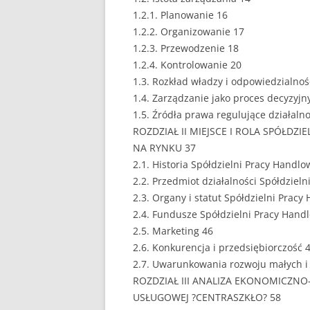
1.2.1. Planowanie 16
EUROPEISTYKA
1.2.2. Organizowanie 17
1.2.3. Przewodzenie 18
FINANSE
1.2.4. Kontrolowanie 20
GASTRONOMIA
1.3. Rozkład władzy i odpowiedzialnoś
1.4. Zarządzanie jako proces decyzyjn
GIEŁDA
1.5. Źródła prawa regulujące działalno
ROZDZIAŁ II MIEJSCE I ROLA SPÓŁD
HANDEL
NA RYNKU 37
2.1. Historia Spółdzielni Pracy Handl
HISTORIA
2.2. Przedmiot działalności Spółdziel
HOTELARSTWO
2.3. Organy i statut Spółdzielni Prac
2.4. Fundusze Spółdzielni Pracy Hand
LOGISTYKA I TRAN
2.5. Marketing 46
2.6. Konkurencja i przedsiębiorczość 
MARKETING
2.7. Uwarunkowania rozwoju małych i 
MARKETING POLIT
ROZDZIAŁ III ANALIZA EKONOMICZN
USŁUGOWEJ ?CENTRASZKŁO? 58
NIERUCHOMOŚCI