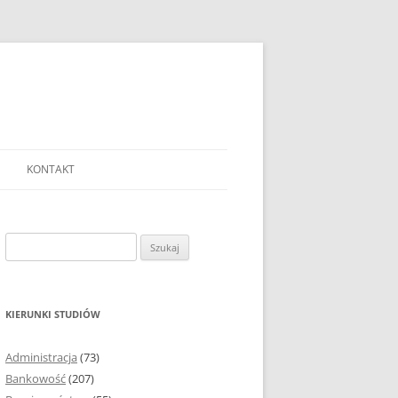
KONTAKT
Ć TEMAT PRACY
EJ?
Szukaj:
AĆ I OPRACOWYWAĆ
 DO PRACY
EJ?
KIERUNKI STUDIÓW
RÓDEŁ
Administracja
(73)
FICZNYCH
Bankowość
(207)