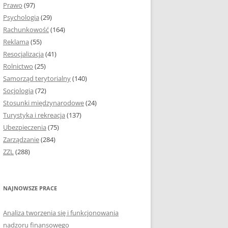
Prawo
(97)
I PODROZDZIAŁY
Psychologia
(29)
Rachunkowość
(164)
IE PRACY
Reklama
(55)
EJ
Resocjalizacja
(41)
Rolnictwo
(25)
IA
Samorząd terytorialny
(140)
KÓW, TABEL I
Socjologia
(72)
ÓW
Stosunki międzynarodowe
(24)
Turystyka i rekreacja
(137)
CYTATY
Ubezpieczenia
(75)
Zarządzanie
(284)
SUNKI ORAZ WYKRESY
ZZL
(288)
ACY DYPLOMOWEJ I
NAJNOWSZE PRACE
NIE AUTORA PRACY
Analiza tworzenia się i funkcjonowania
TÓRE POMOGĄ CI
nadzoru finansowego