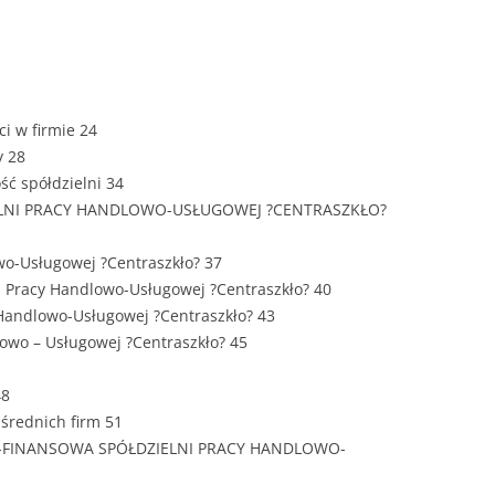
ZAWARTOŚĆ
DYPLOMOW
ESTETYKA 
WYRÓŻNIEN
ci w firmie 24
CZCIONKA, 
y 28
WIELKOŚĆ 
ść spółdzielni 34
ZIELNI PRACY HANDLOWO-USŁUGOWEJ ?CENTRASZKŁO?
STRUKTURA
DYPLOMOW
owo-Usługowej ?Centraszkło? 37
ni Pracy Handlowo-Usługowej ?Centraszkło? 40
STYL PRAC
y Handlowo-Usługowej ?Centraszkło? 43
STRONA TY
lowo – Usługowej ?Centraszkło? 45
SPORT
DYPLOMOW
48
SPIS TREŚC
średnich firm 51
DYPLOMOW
YCZNY
O-FINANSOWA SPÓŁDZIELNI PRACY HANDLOWO-
WSTĘP PRA