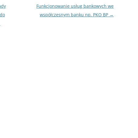
NAPISAĆ P
ady
Funkcjonowanie usług bankowych we
JAK PRZYG
 do
współczesnym banku np. PKO BP
→
USTNEGO E
i
DYPLOMOW
HIPOTEZY 
DYPLOMOW
JAK PRZYG
OBRONY PR