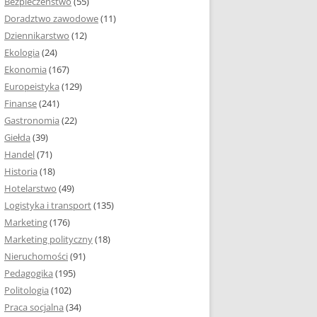
Bezpieczeństwo
(55)
 I ROZMIAR PRACY
Doradztwo zawodowe
(11)
EJ
Dziennikarstwo
(12)
PRACY DYPLOMOWEJ –
Ekologia
(24)
IA, NUMEROWANIE
Ekonomia
(167)
Europeistyka
(129)
MARGINESY I
Finanse
(241)
STRON
Gastronomia
(22)
Giełda
(39)
 AKAPITU W PRACY
Handel
(71)
EJ
Historia
(18)
Y DYPLOMOWEJ
Hotelarstwo
(49)
Logistyka i transport
(135)
TUŁOWA PRACY
Marketing
(176)
EJ
Marketing polityczny
(18)
Nieruchomości
(91)
I W PRACY
Pedagogika
(195)
EJ
Politologia
(102)
Praca socjalna
(34)
CY DYPLOMOWEJ