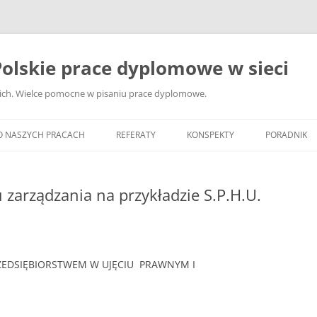
olskie prace dyplomowe w sieci
ckich. Wielce pomocne w pisaniu prace dyplomowe.
O NASZYCH PRACACH
REFERATY
KONSPEKTY
PORADNIK
JAK WYBRA
DYPLOMOW
zarządzania na przykładzie S.P.H.U.
JAK ZBIER
MATERIAŁY
DYPLOMOW
RZEDSIĘBIORSTWEM W UJĘCIU PRAWNYM I
ANALIZA Ź
BIBLIOGRA