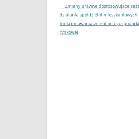
Nawigacja
←
Zmiany prawne dostosowujące zas
UBEZPIECZENIA
wpisu
działania spółdzielni mieszkaniowych
funkcjonowania w realiach gospodark
ZARZĄDZANIE
rynkowej
ZZL