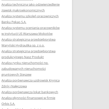
RACĘ DYPLOMOWĄ
Analiza techniczna jako odzwierciedlenie
zjawisk makroekonomicznych
OTOWAĆ SIĘ DO
Analiza systemu szkoleń pracowniczych
GZAMINU
Banku Pekao S.A.
EGO?
Analiza systemu oceniania pracowników
W PRACACH
w instytucji US Warszawa Mokotów
YCH
Analiza strategiczna przedsiębiorstwa
Waryński Hydraulika sp. z o.o.
OTOWAĆ SIĘ DO
Analiza strategiczna przedsiębiorstwa
ACY DYPLOMOWEJ
produkcyjnego Nasz Produkt
Analiza rynku nieruchomości np.
zabudowanych nieruchomości
gruntowych Stęszew
Analiza porównawcza uzdrowisk Krynica
Zdrój i Nałęczowa
Analiza porównawcza lokat bankowych
Analiza płynności finansowej w firmie
Orbis S.A.