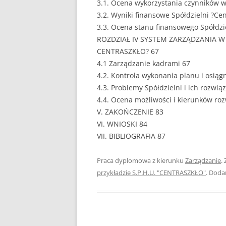
3.1. Ocena wykorzystania czynników w
3.2. Wyniki finansowe Spółdzielni ?Cen
PEDAGOGIKA
3.3. Ocena stanu finansowego Spółdzie
POLITOLOGIA
ROZDZIAŁ IV SYSTEM ZARZĄDZANIA 
CENTRASZKŁO? 67
PRAWO
4.1 Zarządzanie kadrami 67
4.2. Kontrola wykonania planu i osiąg
PSYCHOLOGIA
4.3. Problemy Spółdzielni i ich rozwią
4.4. Ocena możliwości i kierunków roz
RACHUNKOWOŚĆ
V. ZAKOŃCZENIE 83
REKLAMA
VI. WNIOSKI 84
VII. BIBLIOGRAFIA 87
RESOCJALIZACJA
Praca dyplomowa z kierunku
Zarządzanie
.
ROLNICTWO
przykładzie S.P.H.U. "CENTRASZKŁO"
. Doda
SAMORZĄD TERYTO
SOCJOLOGIA
TURYSTYKA I REKR