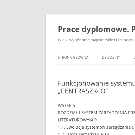
Przejdź
do
treści
Prace dyplomowe. P
Wielki wybór prac magisterskich i licencja
STRONA GŁÓWNA
DZIEDZINY
ADMINISTRACJA
Funkcjonowanie systemu 
BANKOWOŚĆ
„CENTRASZKŁO”
BEZPIECZEŃSTWO
WSTĘP 5
DZIENNIKARSTWO
ROZDZIAŁ I SYSTEM ZARZĄDZANIA P
LITERATUROWYM 9
EKOLOGIA
1.1. Ewolucja systemów zarządzania 9
EKONOMIA
1.2. Istota zarządzania 14